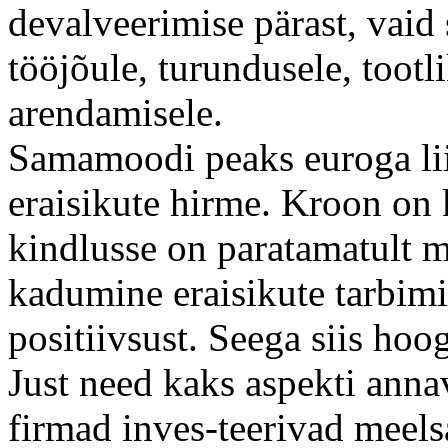
devalveerimise pärast, vaid
tööjõule, turundusele, tootl
arendamisele.
Samamoodi peaks euroga li
eraisikute hirme. Kroon on 
kindlusse on paratamatult m
kadumine eraisikute tarbimi
positiivsust. Seega siis hoo
Just need kaks aspekti ann
firmad inves-teerivad meelsa