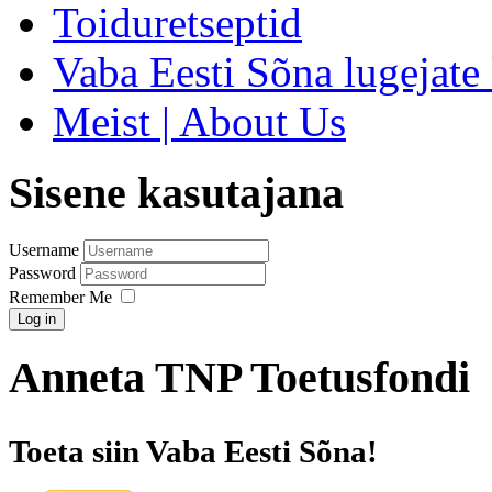
Toiduretseptid
Vaba Eesti Sõna lugejate 
Meist | About Us
Sisene kasutajana
Username
Password
Remember Me
Log in
Anneta TNP Toetusfondi
Toeta siin Vaba Eesti Sõna!