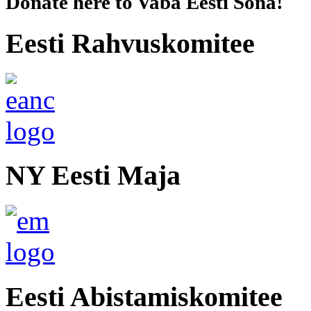
Donate here to Vaba Eesti Sõna!
Eesti Rahvuskomitee
NY Eesti Maja
Eesti Abistamiskomitee