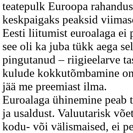
teatepulk Euroopa rahandusm
keskpaigaks peaksid viimas
Eesti liitumist euroalaga ei
see oli ka juba tükk aega se
pingutanud – riigieelarve t
kulude kokkutõmbamine on 
jää me preemiast ilma.
Euroalaga ühinemine peab t
ja usaldust. Valuutarisk võe
kodu- või välismaised, ei 