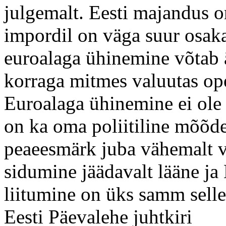
julgemalt. Eesti majandus o
impordil on väga suur osakaa
euroalaga ühinemine võtab 
korraga mitmes valuutas ope
Euroalaga ühinemine ei ole 
on ka oma poliitiline mõõde
peaeesmärk juba vähemalt v
sidumine jäädavalt lääne ja
liitumine on üks samm selle
Eesti Päevalehe juhtkiri