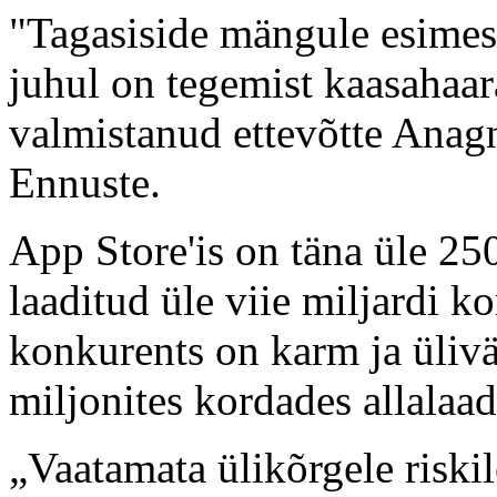
"Tagasiside mängule esimeste
juhul on tegemist kaasaha
valmistanud ettevõtte Anag
Ennuste.
App Store'is on täna üle 25
laaditud üle viie miljardi k
konkurents on karm ja üliv
miljonites kordades allalaad
„Vaatamata ülikõrgele riski