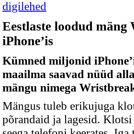
Eestlaste loodud mäng 
iPhone’is
Kümned miljonid iPhone’i
maailma saavad nüüd alla 
mängu nimega Wristbreak
Mängus tuleb erikujuga klo
põrandaid ja lagesid. Klotsi
seega telefoni keerates. Iga