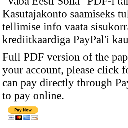
"Vaba Eesti Sõna" PDF-i täi
Kasutajakonto saamiseks tul
tellimise info vaata sisukor
krediitkaardiga PayPal'i kau
Full PDF version of the pap
your account, please click 
can pay directly through Pay
to pay online.