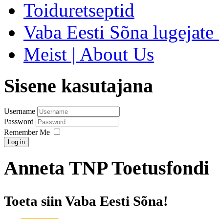
Toiduretseptid
Vaba Eesti Sõna lugejate 
Meist | About Us
Sisene kasutajana
Username
Password
Remember Me
Log in
Anneta TNP Toetusfondi
Toeta siin Vaba Eesti Sõna!