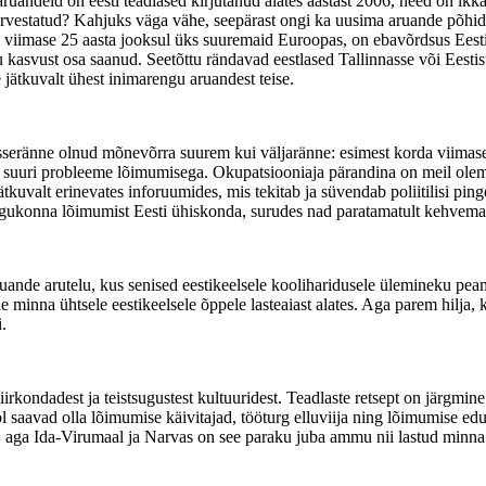
ruandeid on eesti teadlased kirjutanud alates aastast 2006, need on ikk
as arvestatud? Kahjuks väga vähe, seepärast ongi ka uusima aruande põhid
) viimase 25 aasta jooksul üks suuremaid Euroopas, on ebavõrdsus Eest
asvust osa saanud. Seetõttu rändavad eestlased Tallinnasse või Eestis
e jätkuvalt ühest inimarengu aruandest teise.
isseränne olnud mõnevõrra suurem kui väljaränne: esimest korda viimase 
ku suuri probleeme lõimumisega. Okupatsiooniaja pärandina on meil ol
ätkuvalt erinevates inforuumides, mis tekitab ja süvendab poliitilisi p
ogukonna lõimumist Eesti ühiskonda, surudes nad paratamatult kehvemass
ande arutelu, kus senised eestikeelsele kooliharidusele ülemineku pe
 minna ühtsele eestikeelsele õppele lasteaiast alates. Aga parem hilja,
.
piirkondadest ja teistsugustest kultuuridest. Teadlaste retsept on järgm
ol saavad olla lõimumise käivitajad, tööturg elluviija ning lõimumise e
t, aga Ida-Virumaal ja Narvas on see paraku juba ammu nii lastud minna