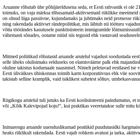
Aruanne rõhutab ühe põhijäreldusena seda, et Eesti rahvastik ei ole 2
toimuks, on vaja märksa tõhusamaid-aktiivsemaid riiklikke meetmeid nii p
on olnud liiga passiivne, kujundamaks ja juhtimaks neid protsesse riiklik
ning rakendada aktiivset rändepoliitikat, mis lähtub nii tööturu vaja
võtta töörändes kasutusele punktisüsteem immigrantide lõimumissuutli
vähemasti sõnades, ootame nüüd siis tegusid ehk vastavaid seaduseel
Mitmed poliitikud rõhutasid aruande arutelul vajadust soodustada ees
selle üheks olulisimaks eelduseks on elamisväärne palk ehk majandusk
oluline takistus kodumaale naasmisel. Nimelt peletavad eestlased ise v
Eesti üliväikses ühiskonnas toimib karm korporatiivsus ehk viie soovit
takistab selline kramplik, vaid isiklikest suhetest sõltuv, umbekasvanud
Riigikogu arutelul tuli jutuks ka Eesti koolisüsteemi paindumatus, et 
või „Kõik Kalevipojad koju!“, kui praktikas veeretatakse sulle mitu kivi 
Inimarengu aruande uuenduslikumad peatükid puudutasidki hargmaisuse t
heaks riiklikult rakendada. Eesti vajab rohkem avatust ja tarka, aktiivs