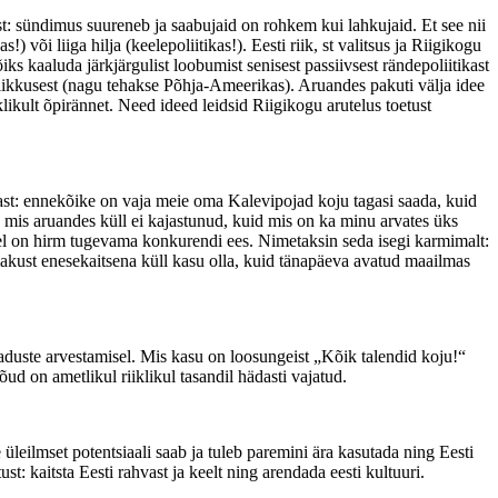
t: sündimus suureneb ja saabujaid on rohkem kui lahkujaid. Et see nii
või liiga hilja (keelepoliitikas!). Eesti riik, st valitsus ja Riigikogu
õiks kaaluda järkjärgulist loobumist senisest passiivsest rändepoliitikast
tlikkusest (nagu tehakse Põhja-Ameerikas). Aruandes pakuti välja idee
kult õpirännet. Need ideed leidsid Riigikogu arutelus toetust
last: ennekõike on vaja meie oma Kalevipojad koju tagasi saada, kuid
 mis aruandes küll ei kajastunud, kuid mis on ka minu arvates üks
astel on hirm tugevama konkurendi ees. Nimetaksin seda isegi karmimalt:
oiakust enesekaitsena küll kasu olla, kuid tänapäeva avatud maailmas
jaduste arvestamisel. Mis kasu on loosungeist „Kõik talendid koju!“
jõud on ametlikul riiklikul tasandil hädasti vajatud.
leilmset potentsiaali saab ja tuleb paremini ära kasutada ning Eesti
t: kaitsta Eesti rahvast ja keelt ning arendada eesti kultuuri.