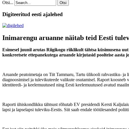
Otsi...
Otsi
Digiteeritud eesti ajalehed
Inimarengu aruanne näitab teid Eesti tule
Esimesel juunil arutas Riigikogu riiklikult tähtsa küsimusena uu
konkreetsete ettepanekutega aruande kirjutasid poolteise aasta jo
Aruande peatoimetaja on Tiit Tammaru, Tartu ülikooli rahvastiku- ja 
diagnoosimisel ja tulevikuteede valikute osutamisel. Raport koosneb 
identiteedi- ja keelemuutused ning Eesti keelemuutused avatud maail
Raporti ühiskondlikku tähtsust rõhutab EV presidendi Kersti Kaljulaiu
lapsi ja lapselapsi tuleviku-Eestis. Siit saab endale tööülesanded polii