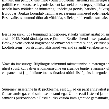
Ent just siin peitubki üks meie võtmeprobleeme: sisukaid inimarengu a
poliitilise valikuotsuse tegemiseks, ent kas neid on ka tegevpoliitik
heaolu kasv mõõdetuna inimarengu indeksiga (tervis, haridus, jõukus
Euroopas. Jõukus koondub Tallinnasse, ääremaa inimesed pole heaolu k
Eesti valitsus suutnud tõhusalt võidelda, sellele probleemile osutataks
Eestis on siiski juba toimunud rändepööre, st kaks viimast aastat on s
aastal 2015. Kuid rändeajastusse jõudnud Eestile tähendab see para
Eesti- ja venekeelsed kogukonnad omavahel suurt ei suhtle, elatakse j
koolisüsteem – on sisuliselt takistanud veerand sajandit venekeelse k
Vaatasin imestusega Riigikogus toimunud mitmetunnist inimarengu aru
ühest suust, kui vahva ja lõimumisõige on aruande tungiv ettepanek üle
ettepanekuist ja poliitikute toetussõnadest nüüd siis lõpuks ka tegudeni
Suurenev sisseränne lisab probleeme, sest tulijad on pärit erinevatest 
tähtsustamisega, vaid suhtluse toetamisega. Ühtne eesti lasteaed ja ko
samades piirkondades.“ Eestil tuleks vältida immigrantide getostumis