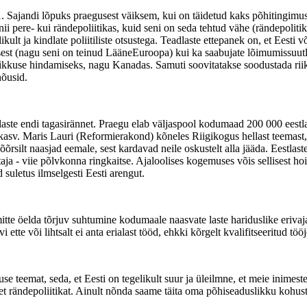
1. Sajandi lõpuks praegusest väiksem, kui on täidetud kaks põhitingimus
ere- kui rändepoliitikas, kuid seni on seda tehtud vähe (rändepolitikas!) 
ult ja kindlate poliitiliste otsustega. Teadlaste ettepanek on, et Eesti v
dusest (nagu seni on teinud LääneEuroopa) kui ka saabujate lõimumissuu
kkuse hindamiseks, nagu Kanadas. Samuti soovitatakse soodustada riikli
nõusid.
tlaste endi tagasirännet. Praegu elab väljaspool kodumaad 200 000 eest
asv. Maris Lauri (Reformierakond) kõneles Riigikogus hellast teemast,
õõrsilt naasjad eemale, sest kardavad neile oskustelt alla jääda. Eestl
aja - viie põlvkonna ringkaitse. Ajaloolises kogemuses võis sellisest h
 suletus ilmselgesti Eesti arengut.
mitte öelda tõrjuv suhtumine kodumaale naasvate laste hariduslike eriva
ette või lihtsalt ei anta erialast tööd, ehkki kõrgelt kvalifitseeritud töö
eemat, seda, et Eesti on tegelikult suur ja üleilmne, et meie inimeste ü
et rändepoliitikat. Ainult nõnda saame täita oma põhiseaduslikku kohustus