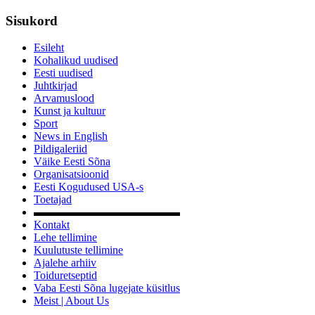
Sisukord
Esileht
Kohalikud uudised
Eesti uudised
Juhtkirjad
Arvamuslood
Kunst ja kultuur
Sport
News in English
Pildigaleriid
Väike Eesti Sõna
Organisatsioonid
Eesti Kogudused USA-s
Toetajad
▬▬▬▬▬▬▬▬▬▬▬▬▬
Kontakt
Lehe tellimine
Kuulutuste tellimine
Ajalehe arhiiv
Toiduretseptid
Vaba Eesti Sõna lugejate küsitlus
Meist | About Us