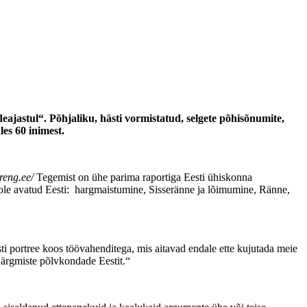
ajastul“. Põhjaliku, hästi vormistatud, selgete põhisõnumite,
es 60 inimest.
reng.ee/
Tegemist on ühe parima raportiga Eesti ühiskonna
oole avatud Eesti: hargmaistumine, Sisseränne ja lõimumine, Ränne,
ti portree koos töövahenditega, mis aitavad endale ette kujutada meie
d järgmiste põlvkondade Eestit.“