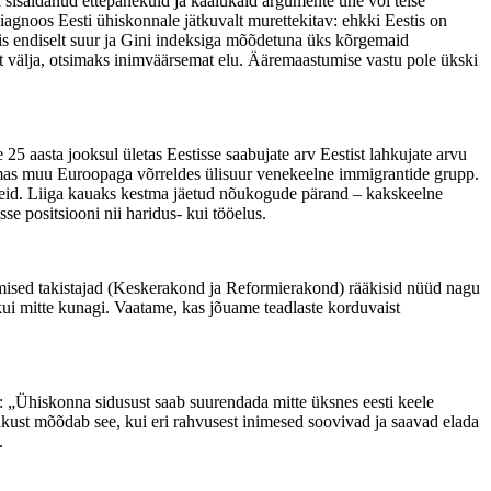
a sisaldanud ettepanekuid ja kaalukaid argumente ühe või teise
iagnoos Eesti ühiskonnale jätkuvalt murettekitav: ehkki Eestis on
is endiselt suur ja Gini indeksiga mõõdetuna üks kõrgemaid
t välja, otsimaks inimväärsemat elu. Ääremaastumise vastu pole ükski
25 aasta jooksul ületas Eestisse saabujate arv Eestist lahkujate arvu
emas muu Euroopaga võrreldes ülisuur venekeelne immigrantide grupp.
ingeid. Liiga kauaks kestma jäetud nõukogude pärand – kakskeelne
e positsiooni nii haridus- kui tööelus.
amised takistajad (Keskerakond ja Reformierakond) rääkisid nüüd nagu
 kui mitte kunagi. Vaatame, kas jõuame teadlaste korduvaist
ine: „Ühiskonna sidusust saab suurendada mitte üksnes eesti keele
dukust mõõdab see, kui eri rahvusest inimesed soovivad ja saavad elada
.