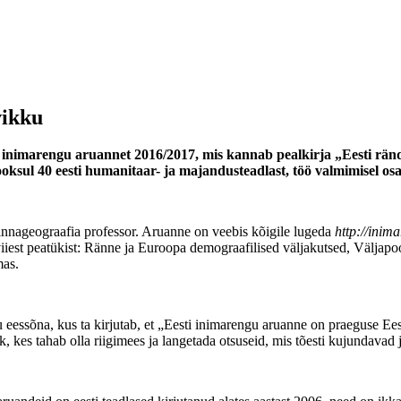
vikku
t inimarengu aruannet 2016/2017, mis kannab pealkirja „Eesti rände
oksul 40 eesti humanitaar- ja majandusteadlast, töö valmimisel osal
linnageograafia professor. Aruanne on veebis kõigile lugeda
http://inima
viiest peatükist: Ränne ja Euroopa demograafilised väljakutsed, Väljap
mas.
 eessõna, kus ta kirjutab, et „Eesti inimarengu aruanne on praeguse Ees
tik, kes tahab olla riigimees ja langetada otsuseid, mis tõesti kujundava