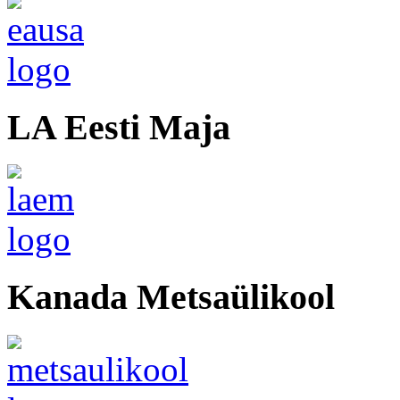
LA Eesti Maja
Kanada Metsaülikool