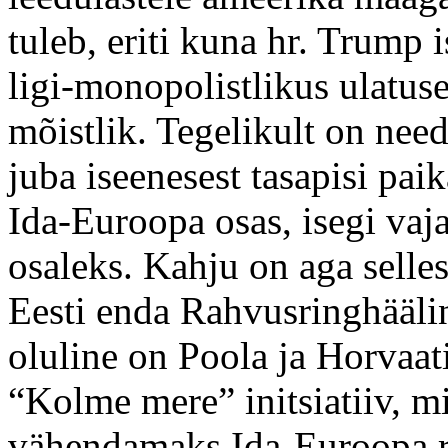
tuleb, eriti kuna hr. Trump 
ligi-monopolistlikus ulatus
mõistlik. Tegelikult on nee
juba iseenesest tasapisi pa
Ida-Euroopa osas, isegi vaja
osaleks. Kahju on aga selles
Eesti enda Rahvusringhäälin
oluline on Poola ja Horvaati
“Kolme mere” initsiatiiv, m
vähendamaks Ida-Euroopa ri