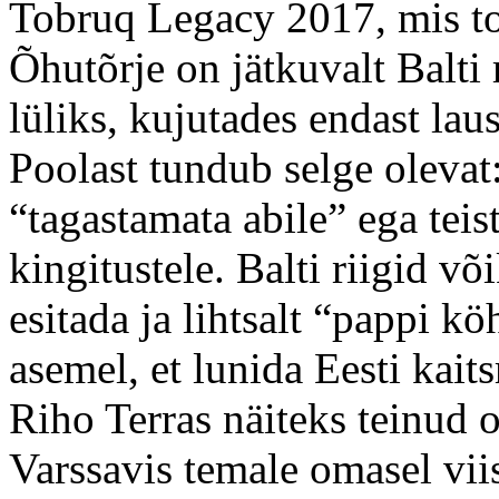
Tobruq Legacy 2017, mis to
Õhutõrje on jätkuvalt Balti
lüliks, kujutades endast la
Poolast tundub selge olevat:
“tagastamata abile” ega teis
kingitustele. Balti riigid võ
esitada ja lihtsalt “pappi kö
asemel, et lunida Eesti kai
Riho Terras näiteks teinud 
Varssavis temale omasel viis