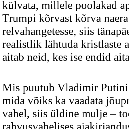
külvata, millele poolakad a
Trumpi kõrvast kõrva naer
relvahangetesse, siis tänap
realistlik lähtuda kristlast
aitab neid, kes ise endid ait
Mis puutub Vladimir Putini
mida võiks ka vaadata jõupr
vahel, siis üldine mulje – 
rahvusvahelises ajakirjandu