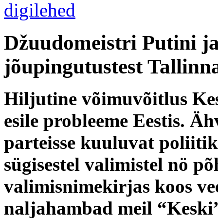
Džuudomeistri Putini j
jõupingutustest Tallinn
Hiljutine võimuvõitlus K
esile probleeme Eestis. Äh
parteisse kuuluvat poliit
sügisestel valimistel nö põ
valimisnimekirjas koos ve
naljahambad meil “Keski”