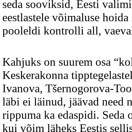
seda sooviksid, Eesti valimi
eestlastele võimaluse hoida s
pooleldi kontrolli all, vaeva
Kahjuks on suurem osa “kol
Keskerakonna tipptegelastel
Ivanova, Tšernogorova-Toom
läbi ei läinud, jäävad nee
rippuma ka edaspidi. Seda oh
kui võim läheks Eestis sellis