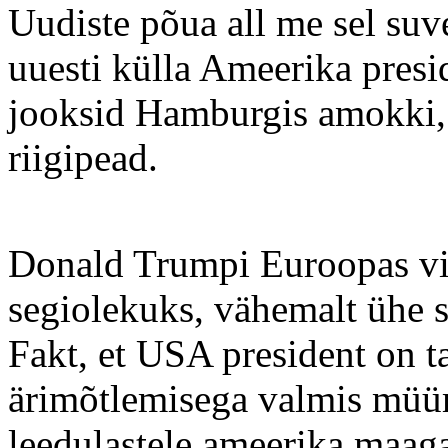
Uudiste põua all me sel suv
uuesti külla Ameerika presid
jooksid Hamburgis amokki,
riigipead.
Donald Trumpi Euroopas vii
segiolekuks, vähemalt ühe s
Fakt, et USA president on ta
ärimõtlemisega valmis müüm
leedulastele ameerika maaga