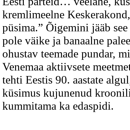
Eesti parteid… veelahe, kus
kremlimeelne Keskerakond,
püsima.” Õigemini jääb see
pole väike ja banaalne palee
ohustav teemade pundar, mis
Venemaa aktiivsete meetmete
tehti Eestis 90. aastate algu
küsimus kujunenud kroonilis
kummitama ka edaspidi.