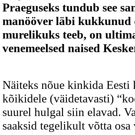
Praeguseks tundub see sant
manööver läbi kukkunud o
murelikuks teeb, on ulti
venemeelsed naised Kesker
Näiteks nõue kinkida Eesti
kõikidele (väidetavasti) “k
suurel hulgal siin elavad. 
saaksid tegelikult võtta osa