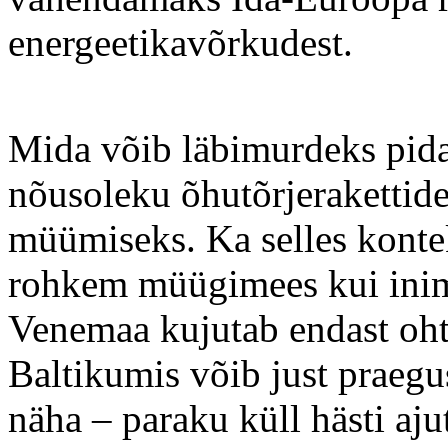
energeetikavõrkudest.
Mida võib läbimurdeks pida
nõusoleku õhutõrjerakettide
müümiseks. Ka selles konte
rohkem müügimees kui inime
Venemaa kujutab endast oht
Baltikumis võib just praegu
näha – paraku küll hästi aju