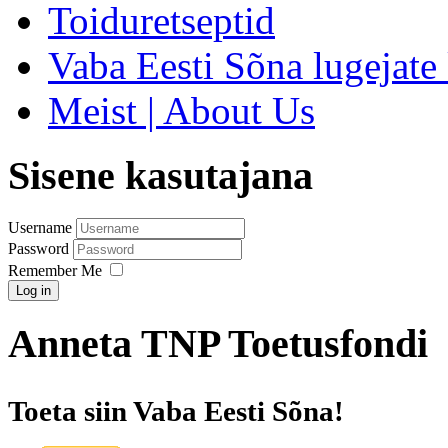
Toiduretseptid
Vaba Eesti Sõna lugejate 
Meist | About Us
Sisene kasutajana
Username
Password
Remember Me
Log in
Anneta TNP Toetusfondi
Toeta siin Vaba Eesti Sõna!