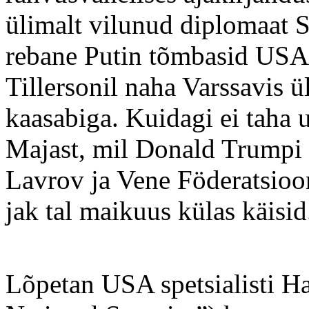
ülimalt vilunud diplomaat 
rebane Putin tõmbasid USAl
Tillersonil naha Varssavis 
kaasabiga. Kuidagi ei taha 
Majast, mil Donald Trumpi n
Lavrov ja Vene Föderatsioo
jak tal maikuus külas käisid
Lõpetan USA spetsialisti H