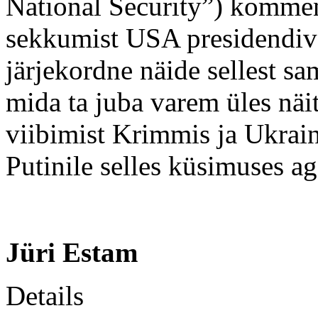
National Security”) komment
sekkumist USA presidendiv
järjekordne näide sellest sam
mida ta juba varem üles näit
viibimist Krimmis ja Ukrai
Putinile selles küsimuses ag
Jüri Estam
Details