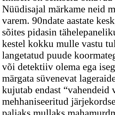
Nüüdisajal märkame neid 
varem. 90ndate aastate kesk
sõites pidasin tähelepanelik
kestel kokku mulle vastu tu
langetatud puude koormateg
või detektiiv olema ega iseg
märgata süvenevat lageraide
kujutab endast “vahendeid v
mehhaniseeritud järjekords
paljaks mullaks mahamurdm