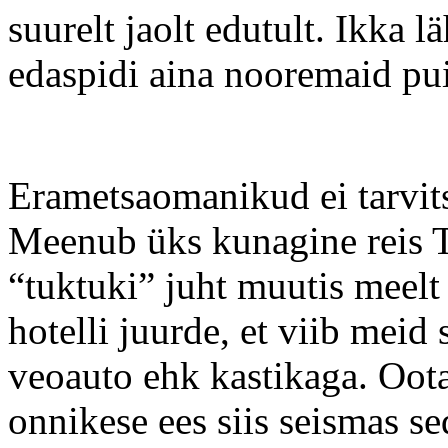
suurelt jaolt edutult. Ikka 
edaspidi aina nooremaid pu
Erametsaomanikud ei tarvits
Meenub üks kunagine reis T
“tuktuki” juht muutis meelt 
hotelli juurde, et viib meid
veoauto ehk kastikaga. Oota
onnikese ees siis seismas se