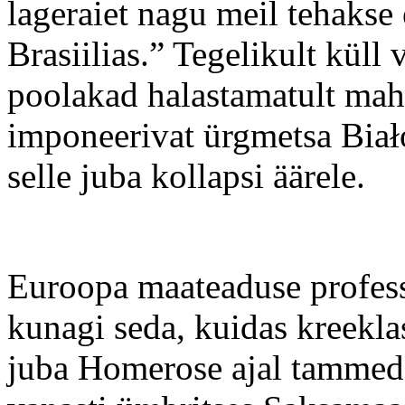
lageraiet nagu meil tehakse 
Brasiilias.” Tegelikult kül
poolakad halastamatult mah
imponeerivat ürgmetsa Biał
selle juba kollapsi äärele.
Euroopa maateaduse professo
kunagi seda, kuidas kreekla
juba Homerose ajal tammedes