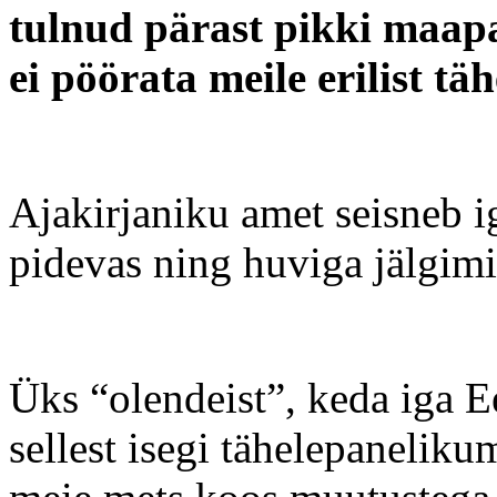
tulnud pärast pikki maap
ei pöörata meile erilist tä
Ajakirjaniku amet seisneb i
pidevas ning huviga jälgimi
Üks “olendeist”, keda iga Ee
sellest isegi tähelepanelik