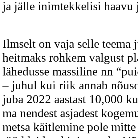
ja jälle inimtekkelisi haavu 
Ilmselt on vaja selle teema 
heitmaks rohkem valgust pl
lähedusse massiline nn “pu
– juhul kui riik annab nõus
juba 2022 aastast 10,000 k
ma nendest asjadest kogemust
metsa käitlemine pole mitte 