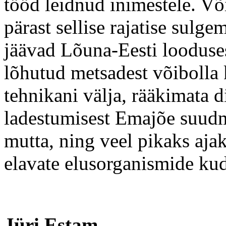
tööd leidnud inimestele. Või
pärast sellise rajatise sulge
jäävad Lõuna-Eesti looduses
lõhutud metsadest võibolla
tehnikani välja, rääkimata d
ladestumisest Emajõe suudme
mutta, ning veel pikaks ajak
elavate elusorganismide ku
Jüri Estam