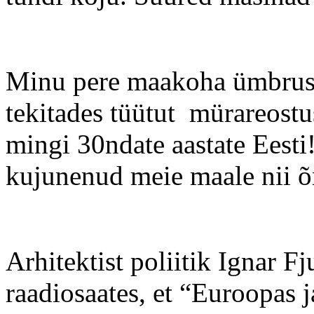
Minu pere maakoha ümbrus
tekitades tüütut mürareos
mingi 30ndate aastate Eesti
kujunenud meie maale nii õn
Arhitektist poliitik Ignar Fj
raadiosaates, et “Euroopas ja