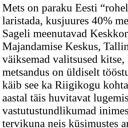
Mets on paraku Eesti “rohel
laristada, kusjuures 40% me
Sageli meenutavad Keskkon
Majandamise Keskus, Talli
väiksemad valitsused kitse,
metsandus on üldiselt tööst
käib see ka Riigikogu kohta
aastal täis huvitavat lugemis
vastutustundlikumad inimes
tervikuna neis küsimustes 