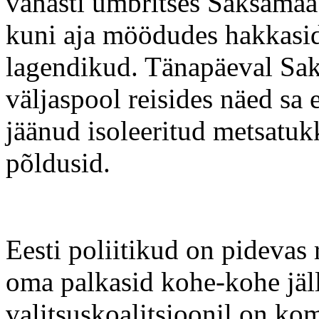
vanasti ümbritses Saksamaa 
kuni aja möödudes hakkasi
lagendikud. Tänapäeval Sak
väljaspool reisides näed sa
jäänud isoleeritud metsatukk
põldusid.
Eesti poliitikud on pidevas
oma palkasid kohe-kohe jäll
valitsuskoalitsioonil on kom