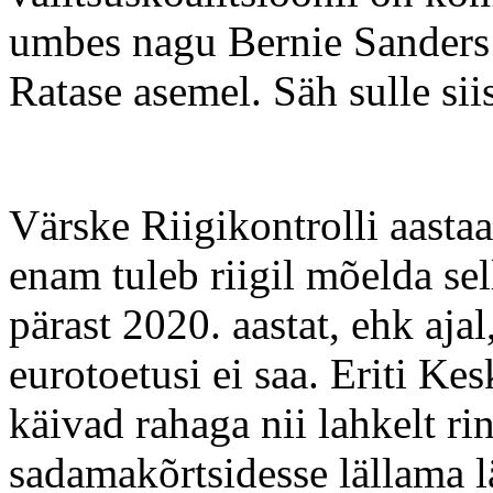
umbes nagu Bernie Sanders o
Ratase asemel. Säh sulle sii
Värske Riigikontrolli aasta
enam tuleb riigil mõelda se
pärast 2020. aastat, ehk aja
eurotoetusi ei saa. Eriti K
käivad rahaga nii lahkelt r
sadamakõrtsidesse lällama l