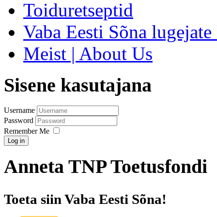
Toiduretseptid
Vaba Eesti Sõna lugejate 
Meist | About Us
Sisene kasutajana
Username
Password
Remember Me
Log in
Anneta TNP Toetusfondi
Toeta siin Vaba Eesti Sõna!