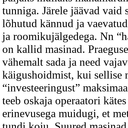
tunniga. Järele jäävad vaid
lõhutud kännud ja vaevatud 
ja roomikujälgedega. Nn “ha
on kallid masinad. Praeguse
vähemalt sada ja need vajav
käigushoidmist, kui sellis
“investeeringust” maksimaa
teeb oskaja operaatori käte
erinevusega muidugi, et met
tundi koju. Suured masinad 