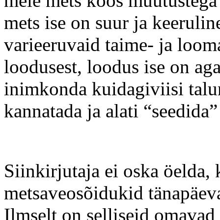
meie mets koos muutustega 
mets ise on suur ja keeruli
varieeruvaid taime- ja loo
loodusest, loodus ise on aga
inimkonda kuidagiviisi tal
kannatada ja alati “seedida
Siinkirjutaja ei oska öelda
metsaveosõidukid tänapäev
Ilmselt on selliseid omava