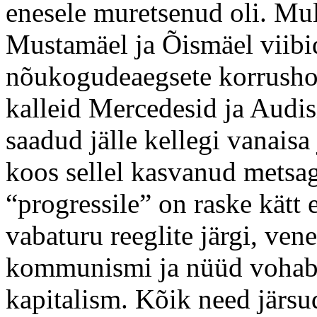
enesele muretsenud oli. Mu
Mustamäel ja Õismäel viibid
nõukogudeaegsete korrushoo
kalleid Mercedesid ja Audisi
saadud jälle kellegi vanaisa
koos sellel kasvanud metsag
“progressile” on raske kätt 
vabaturu reeglite järgi, ven
kommunismi ja nüüd vohab 
kapitalism. Kõik need järsu