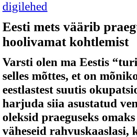
Eesti mets väärib praeg
hoolivamat kohtlemist
Varsti olen ma Eestis “tur
selles mõttes, et on mõnik
eestlastest suutis okupats
harjuda siia asustatud ven
oleksid praeguseks omaks 
väheseid rahvuskaaslasi, k