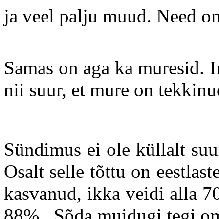
ja veel palju muud. Need o
Samas on aga ka muresid. In
nii suur, et mure on tekkinu
Sündimus ei ole küllalt suu
Osalt selle tõttu on eestla
kasvanud, ikka veidi alla 7
88%. Sõda muidugi tegi o