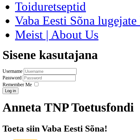
Toiduretseptid
Vaba Eesti Sõna lugejate 
Meist | About Us
Sisene kasutajana
Username
Password
Remember Me
Log in
Anneta TNP Toetusfondi
Toeta siin Vaba Eesti Sõna!