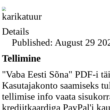
Details
Published: August 29 20
Tellimine
"Vaba Eesti Sõna" PDF-i täi
Kasutajakonto saamiseks tul
tellimise info vaata sisukor
krediitkaardiga PayPal'i kau