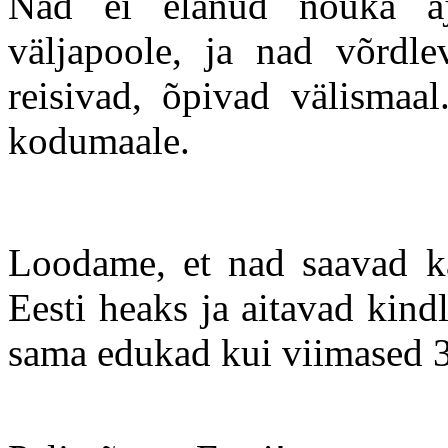
Nad ei elanud nõuka aj
väljapoole, ja nad võrdlev
reisivad, õpivad välismaa
kodumaale.
Loodame, et nad saavad k
Eesti heaks ja aitavad kind
sama edukad kui viimased 