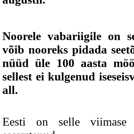
Noorele vabariigile on s
võib nooreks pidada seetõt
nüüd üle 100 aasta mööd
sellest ei kulgenud isesei
all.
Eesti on selle viimase