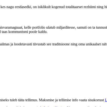
, kes nagu eestlasedki, on isiklikult kogenud totalitaarset rezhiimi ni
varamagnaat, kelle portfolio ulatub miljarditesse, samuti on ta tunnus
üüd taas kommunismi poole kaldu.
ailmas ja loodetavasti tiivustab see traditsioone ning oma unikaalset r
eks tuleb täita tellimus. Maksmise ja tellimise info vaata sisukorrast
L