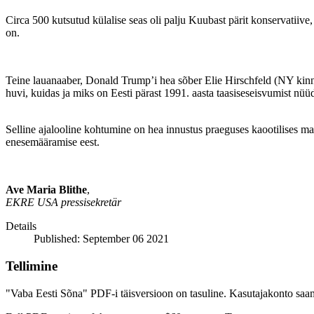
Circa 500 kutsutud külalise seas oli palju Kuubast pärit konservatiive
on.
Teine lauanaaber, Donald Trump’i hea sõber Elie Hirschfeld (NY kinnis
huvi, kuidas ja miks on Eesti pärast 1991. aasta taasiseseisvumist n
Selline ajalooline kohtumine on hea innustus praeguses kaootilises ma
enesemääramise eest.
Ave Maria Blithe
,
EKRE USA pressisekretär
Details
Published: September 06 2021
Tellimine
"Vaba Eesti Sõna" PDF-i täisversioon on tasuline. Kasutajakonto saamis