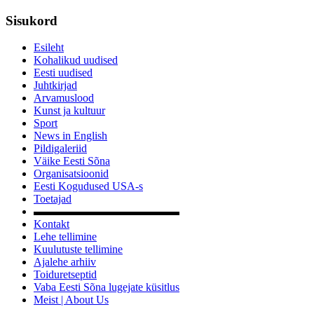
Sisukord
Esileht
Kohalikud uudised
Eesti uudised
Juhtkirjad
Arvamuslood
Kunst ja kultuur
Sport
News in English
Pildigaleriid
Väike Eesti Sõna
Organisatsioonid
Eesti Kogudused USA-s
Toetajad
▬▬▬▬▬▬▬▬▬▬▬▬▬
Kontakt
Lehe tellimine
Kuulutuste tellimine
Ajalehe arhiiv
Toiduretseptid
Vaba Eesti Sõna lugejate küsitlus
Meist | About Us