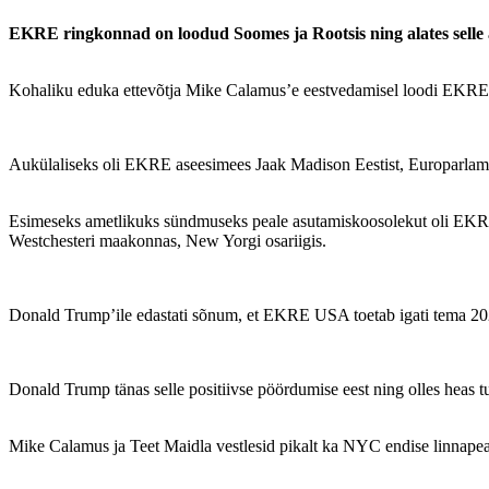
EKRE ringkonnad on loodud Soomes ja Rootsis ning alates selle 
Kohaliku eduka ettevõtja Mike Calamus’e eestvedamisel loodi EKR
Aukülaliseks oli EKRE aseesimees Jaak Madison Eestist, Europarlame
Esimeseks ametlikuks sündmuseks peale asutamiskoosolekut oli EKR
Westchesteri maakonnas, New Yorgi osariigis.
Donald Trump’ile edastati sõnum, et EKRE USA toetab igati tema 2024 a
Donald Trump tänas selle positiivse pöördumise eest ning olles heas tu
Mike Calamus ja Teet Maidla vestlesid pikalt ka NYC endise linnapea