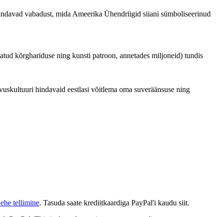
ng hindavad vabadust, mida Ameerika Ühendriigid siiani sümboliseerinud
tatud kõrghariduse ning kunsti patroon, annetades miljoneid) tundis
ahvuskultuuri hindavaid eestlasi võitlema oma suveräänsuse ning
ehe tellimine
. Tasuda saate krediitkaardiga PayPal'i kaudu siit.