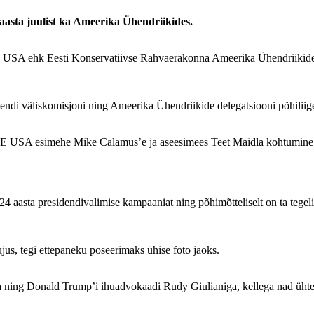
aasta juulist ka Ameerika Ühendriikides.
E USA ehk Eesti Konservatiivse Rahvaerakonna Ameerika Ühendriikid
ndi väliskomisjoni ning Ameerika Ühendriikide delegatsiooni põhiliig
E USA esimehe Mike Calamus’e ja aseesimees Teet Maidla kohtumine U
asta presidendivalimise kampaaniat ning põhimõtteliselt on ta tegelik p
jus, tegi ettepaneku poseerimaks ühise foto jaoks.
 ning Donald Trump’i ihuadvokaadi Rudy Giulianiga, kellega nad ühte 