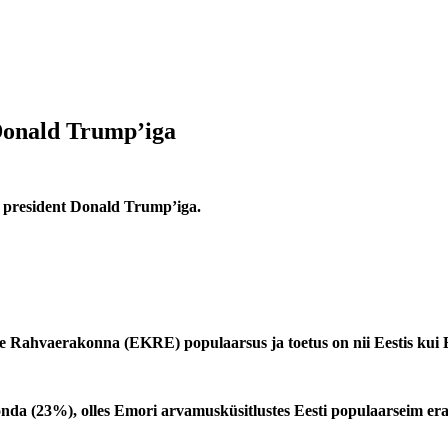
Donald Trump’iga
1 president Donald Trump’iga.
se Rahvaerakonna (EKRE) populaarsus ja toetus on nii Eestis kui E
da (23%), olles Emori arvamusküsitlustes Eesti populaarseim er