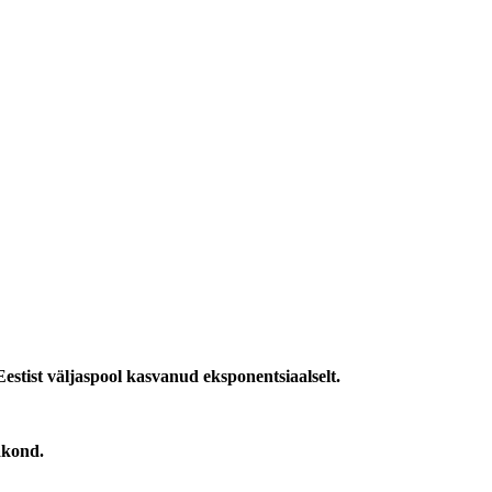
estist väljaspool kasvanud eksponentsiaalselt.
akond.