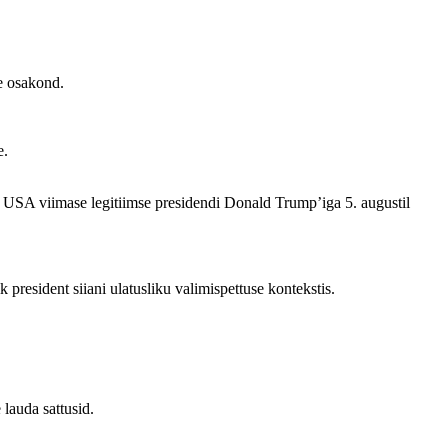
e osakond.
e.
SA viimase legitiimse presidendi Donald Trump’iga 5. augustil
resident siiani ulatusliku valimispettuse kontekstis.
lauda sattusid.