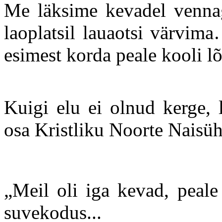
Me läksime kevadel venna
laoplatsil lauaotsi värvi
esimest korda peale kooli l
Kuigi elu ei olnud kerge, l
osa Kristliku Noorte Naisüh
„Meil oli iga kevad, peal
suvekodus...