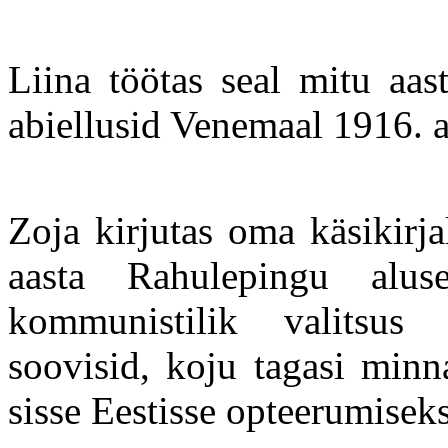
Liina töötas seal mitu aas
abiellusid Venemaal 1916. 
Zoja kirjutas oma käsikirj
aasta Rahulepingu alu
kommunistilik valitsus 
soovisid, koju tagasi minn
sisse Eestisse opteerumiseks