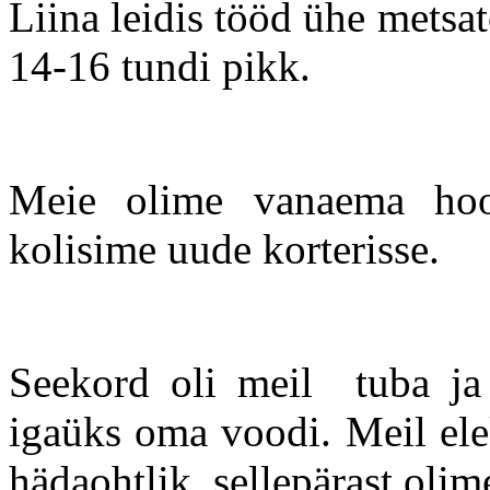
Liina leidis tööd ühe metsa
14-16 tundi pikk.
Meie olime vanaema hoo
kolisime uude korterisse.
Seekord oli meil tuba ja
igaüks oma voodi. Meil elek
hädaohtlik, sellepärast olim