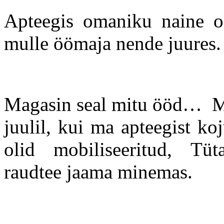
Apteegis omaniku naine o
mulle öömaja nende juures
Magasin seal mitu ööd… Ma e
juulil, kui ma apteegist ko
olid mobiliseeritud, Tüt
raudtee jaama minemas.