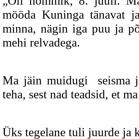
„Oli hommik, 8. juuli. Ma
mööda Kuninga tänavat ja 
minna, nägin iga puu ja põ
mehi relvadega.
Ma jäin muidugi seisma ja
teha, sest nad teadsid, et m
Üks tegelane tuli juurde ja