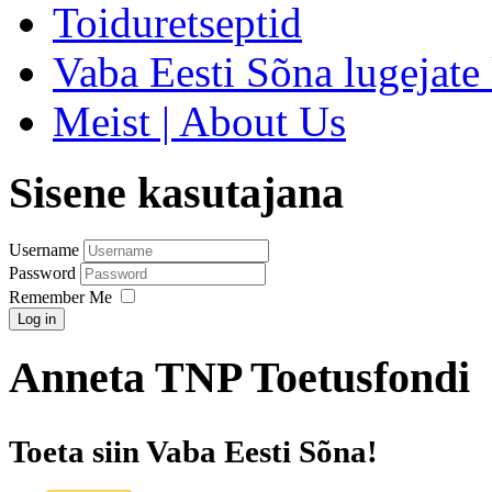
Toiduretseptid
Vaba Eesti Sõna lugejate 
Meist | About Us
Sisene kasutajana
Username
Password
Remember Me
Log in
Anneta TNP Toetusfondi
Toeta siin Vaba Eesti Sõna!