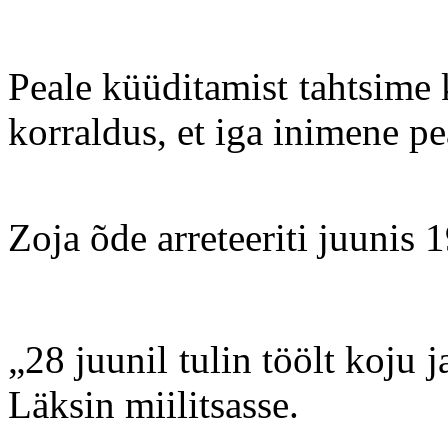
Peale küüditamist tahtsime k
korraldus, et iga inimene p
Zoja õde arreteeriti juunis 
„28 juunil tulin töölt koju j
Läksin miilitsasse.