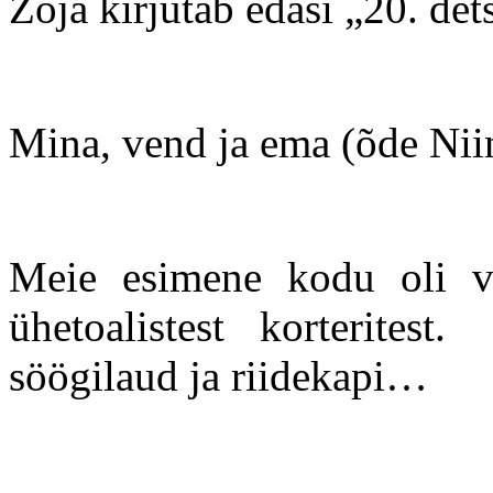
Zoja kirjutab edasi „20. d
Mina, vend ja ema (õde Niin
Meie esimene kodu oli 
ühetoalistest korterites
söögilaud ja riidekapi…