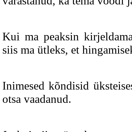
varastanud, ka tema voodi j
Kui ma peaksin kirjeldama 
siis ma ütleks, et hingamis
Inimesed kõndisid üksteise
otsa vaadanud.