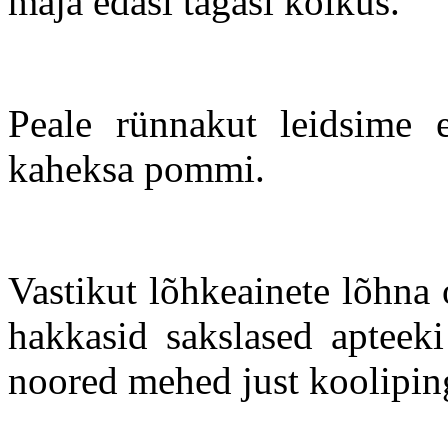
maja edasi tagasi kõikus.
Peale rünnakut leidsime 
kaheksa pommi.
Vastikut lõhkeainete lõhna
hakkasid sakslased apteeki
noored mehed just kooliping