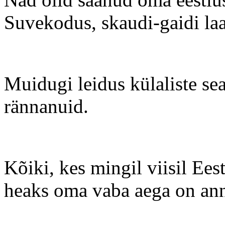
Suvekodus, skaudi-gaidi laag
Muidugi leidus külaliste s
rännanuid.
Kõiki, kes mingil viisil Ees
heaks oma vaba aega on an