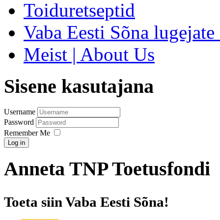
Toiduretseptid
Vaba Eesti Sõna lugejate 
Meist | About Us
Sisene kasutajana
Username
Password
Remember Me
Log in
Anneta TNP Toetusfondi
Toeta siin Vaba Eesti Sõna!