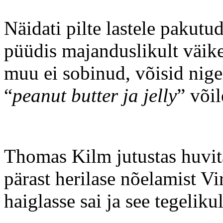
Näidati pilte lastele pakutud
püüdis majanduslikult väike
muu ei sobinud, võisid nige
“
peanut butter ja jelly
” võil
Thomas Kilm jutustas huvita
pärast herilase nõelamist Vi
haiglasse sai ja see tegelikul