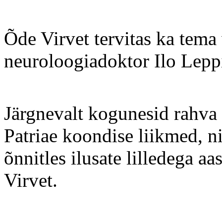
Õde Virvet tervitas ka tema
neuroloogiadoktor Ilo Lepp
Järgnevalt kogunesid rahva e
Patriae koondise liikmed, n
õnnitles ilusate lilledega a
Virvet.