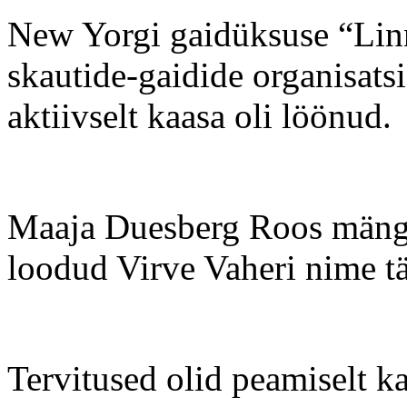
New Yorgi gaidüksuse “Linn
skautide-gaidide organisats
aktiivselt kaasa oli löönud.
Maaja Duesberg Roos mängis
loodud Virve Vaheri nime tä
Tervitused olid peamiselt k