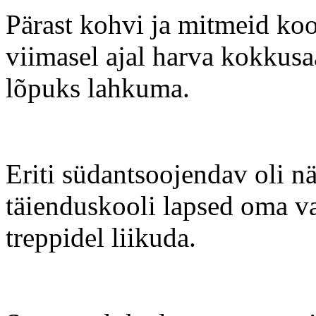
Pärast kohvi ja mitmeid koo
viimasel ajal harva kokkusa
lõpuks lahkuma.
Eriti südantsoojendav oli n
täienduskooli lapsed oma v
treppidel liikuda.