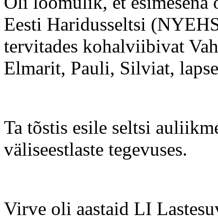
Oli loomulik, et esimesena
Eesti Haridusseltsi (NYEHS
tervitades kohalviibivat Va
Elmarit, Pauli, Silviat, laps
Ta tõstis esile seltsi auliik
väliseestlaste tegevuses.
Virve oli aastaid LI Lastes