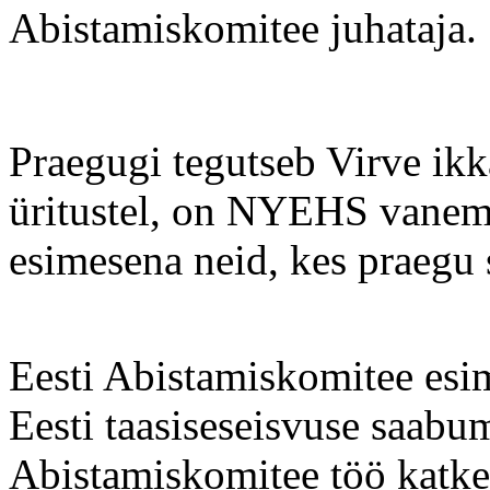
Abistamiskomitee juhataja.
Praegugi tegutseb Virve ikka
üritustel, on NYEHS vanema
esimesena neid, kes praegu 
Eesti Abistamiskomitee esi
Eesti taasiseseisvuse saabum
Abistamiskomitee töö katke