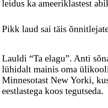
leidus ka ameeriklastest abi
Pikk laud sai täis õnnitleja
Lauldi “Ta elagu”. Anti sõn
lühidalt mainis oma ülikooli
Minnesotast New Yorki, kus
eestlastega koos tegutseda.