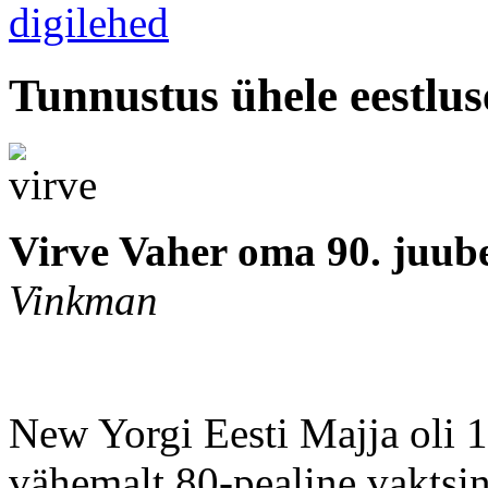
Tunnustus ühele eestlu
Virve Vaher oma 90. juube
Vinkman
New Yorgi Eesti Majja oli 
vähemalt 80-pealine vaktsin