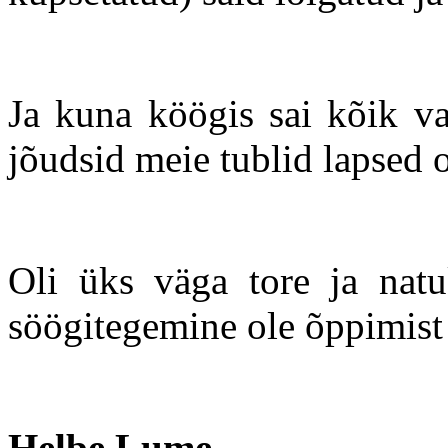
Ja kuna köögis sai kõik va
jõudsid meie tublid lapsed o
Oli üks väga tore ja natu
söögitegemine ole õppimist 
Helbe Lume