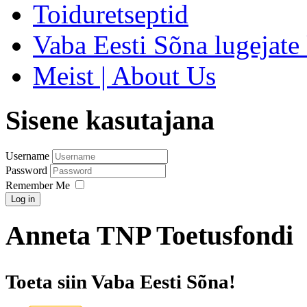
Toiduretseptid
Vaba Eesti Sõna lugejate 
Meist | About Us
Sisene kasutajana
Username
Password
Remember Me
Log in
Anneta TNP Toetusfondi
Toeta siin Vaba Eesti Sõna!