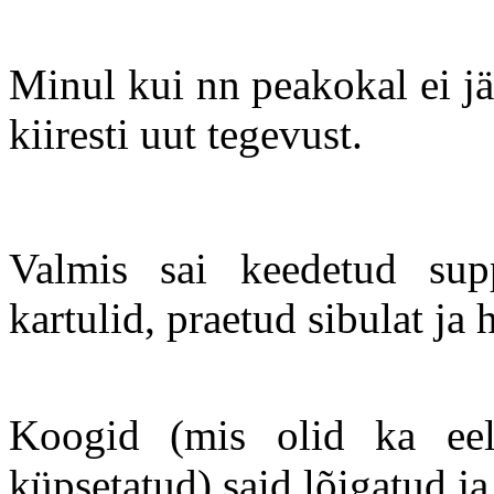
Minul kui nn peakokal ei j
kiiresti uut tegevust.
Valmis sai keedetud su
kartulid, praetud sibulat ja
Koogid (mis olid ka eel
küpsetatud) said lõigatud ja