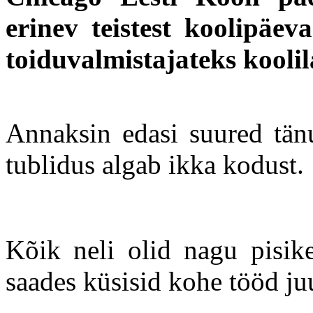
erinev teistest koolipäeva
toiduvalmistajateks koolil
Annaksin edasi suured tänu
tublidus algab ikka kodust.
Kõik neli olid nagu pisike
saades küsisid kohe tööd ju