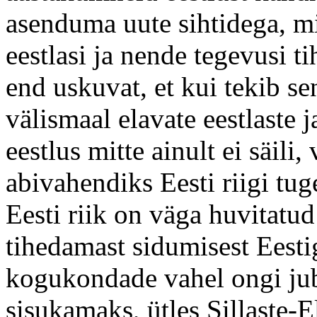
asenduma uute sihtidega, mi
eestlasi ja nende tegevusi t
end uskuvat, et kui tekib se
välismaal elavate eestlaste j
eestlus mitte ainult ei säili
abivahendiks Eesti riigi tu
Eesti riik on väga huvitatud
tihedamast sidumisest Eestig
kogukondade vahel ongi ju
sisukamaks, ütles Sillaste-