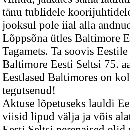
tänu tublidele koorijuhtide
jooksul pole iial alla andnu
Lõppsõna ütles Baltimore Ee
Tagamets. Ta soovis Eestile 
Baltimore Eesti Seltsi 75. a
Eestlased Baltimores on kol
tegutsenud!
Aktuse lõpetuseks lauldi Ee
viisid lipud välja ja võis al
Eesti Seltsi perenaised oli