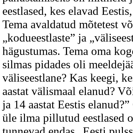
eestlased, kes elavad Eestis,
Tema avaldatud mõtetest võis
„kodueestlaste” ja „välisees
hägustumas. Tema oma koge
silmas pidades oli meeldejä
väliseestlane? Kas keegi, k
aastat välismaal elanud? V
ja 14 aastat Eestis elanud?”
üle ilma pillutud eestlased o
tunnevad endas „Eesti pulss