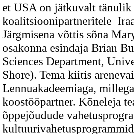
et USA on jätkuvalt tänulik 
koalitsioonipartneritele Ira
Järgmisena võttis sõna Mar
osakonna esindaja Brian B
Sciences Department, Unive
Shore). Tema kiitis arenevai
Lennuakadeemiaga, millega
koostööpartner. Kõneleja tea
õppejõudude vahetusprogram
kultuurivahetusprogrammid