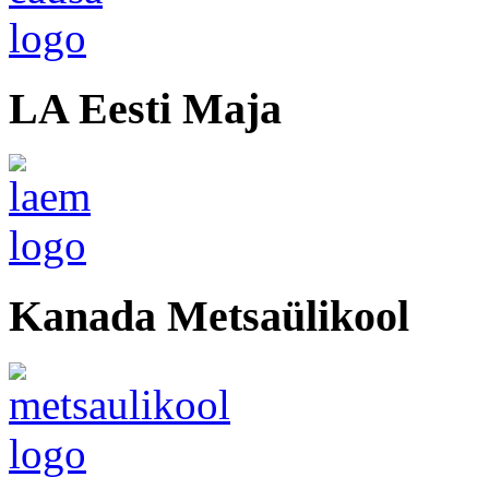
LA Eesti Maja
Kanada Metsaülikool