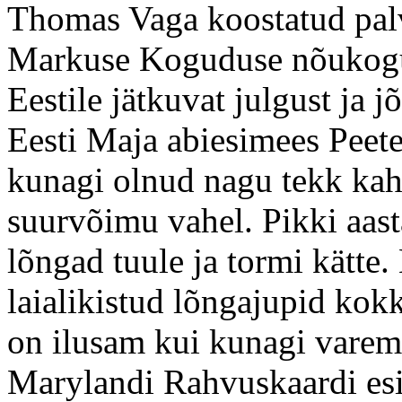
Thomas Vaga koostatud pal
Markuse Koguduse nõukogu
Eestile jätkuvat julgust ja 
Eesti Maja abiesimees Peete
kunagi olnud nagu tekk kah
suurvõimu vahel. Pikki aastai
lõngad tuule ja tormi kätt
laialikistud lõngajupid kok
on ilusam kui kunagi varem
Marylandi Rahvuskaardi esi