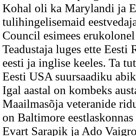
Kohal oli ka Marylandi ja E
tulihingelisemaid eestveda
Council esimees erukolonel
Teadustaja luges ette Eest
eesti ja inglise keeles. Ta t
Eesti USA suursaadiku abik
Igal aastal on kombeks austa
Maailmasõja veteranide ridu.
on Baltimore eestlaskonnas
Evart Sarapik ja Ado Vaigro