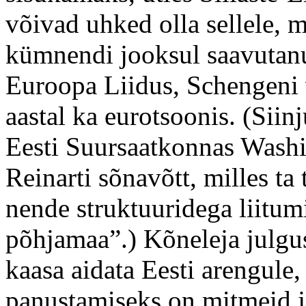
võivad uhked olla sellele, 
kümnendi jooksul saavutan
Euroopa Liidus, Schengeni v
aastal ka eurotsoonis. (Sii
Eesti Suursaatkonnas Washi
Reinarti sõnavõtt, milles ta 
nende struktuuridega liitum
põhjamaa”.) Kõneleja julgus
kaasa aidata Eesti arengule,
panustamiseks on mitmeid ja