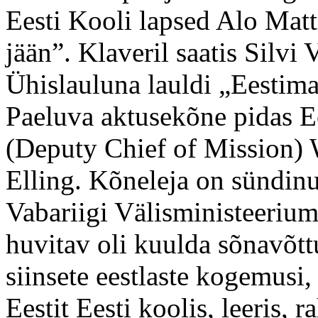
Eesti Kooli lapsed Alo Matti
jään”. Klaveril saatis Silvi V
Ühislauluna lauldi „Eestim
Paeluva aktusekõne pidas E
(Deputy Chief of Mission) W
Elling. Kõneleja on sündinu
Vabariigi Välisministeeriumi
huvitav oli kuulda sõnavõttu
siinsete eestlaste kogemusi,
Eestit Eesti koolis, leeris, 