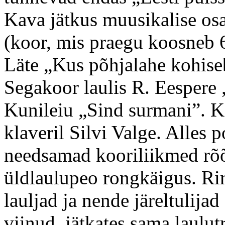
Kava jätkus muusikalise os
(koor, mis praegu koosneb 6 
Läte „Kus põhjalahe kohise
Segakoor laulis R. Eespere
Kunileiu „Sind surmani”. 
klaveril Silvi Valge. Alles p
needsamad kooriliikmed rõõ
üldlaulupeo rongkäigus. Ri
lauljad ja nende järeltulija
viinud, jätkates sama laulu