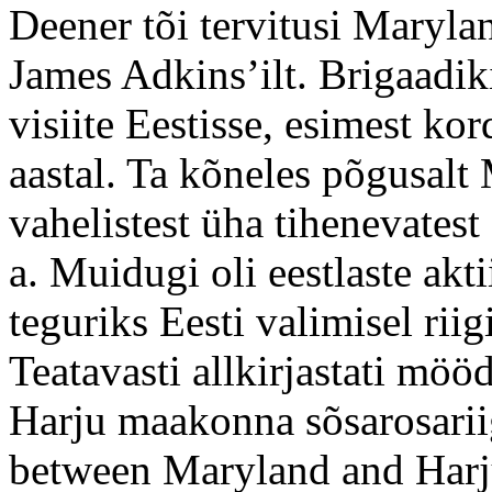
Deener tõi tervitusi Marylan
James Adkins’ilt. Brigaadik
visiite Eestisse, esimest kor
aastal. Ta kõneles põgusalt
vahelistest üha tihenevatest
a. Muidugi oli eestlaste akt
teguriks Eesti valimisel rii
Teatavasti allkirjastati mö
Harju maakonna sõsarosariig
between Maryland and Harju