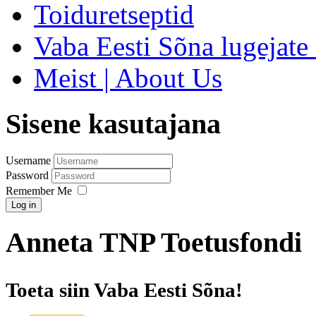
Toiduretseptid
Vaba Eesti Sõna lugejate 
Meist | About Us
Sisene kasutajana
Username
Password
Remember Me
Log in
Anneta TNP Toetusfondi
Toeta siin Vaba Eesti Sõna!