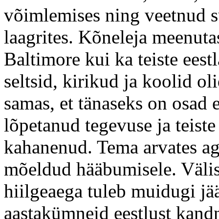
võimlemises ning veetnud su
laagrites. Kõneleja meenut
Baltimore kui ka teiste eest
seltsid, kirikud ja koolid o
samas, et tänaseks on osad e
lõpetanud tegevuse ja teiste
kahanenud. Tema arvates aga 
mõeldud hääbumisele. Välis
hiilgeaega tuleb muidugi j
aastakümneid eestlust kandn