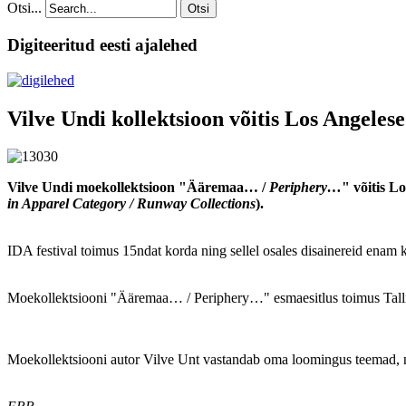
Otsi...
Otsi
Digiteeritud eesti ajalehed
Vilve Undi kollektsioon võitis Los Angeles
Vilve Undi moekollektsioon "Ääremaa… /
Periphery…
" võitis L
in Apparel Category / Runway Collections
).
IDA festival toimus 15ndat korda ning sellel osales disainereid enam ku
Moekollektsiooni "Ääremaa… / Periphery…" esmaesitlus toimus Talli
Moekollektsiooni autor Vilve Unt vastandab oma loomingus teemad, 