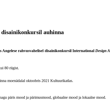
e disainikonkursil auhinna
os Angelese rahvusvahelisel disainikonkursil International
Design 
i 80 riigist.
nna moenädalal oktoobris 2021 Kultuurikatlas.
nagu päris mood ja pärimusmood, globaalne mood ja lokaalne mood.