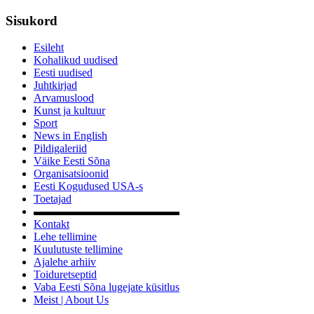
Sisukord
Esileht
Kohalikud uudised
Eesti uudised
Juhtkirjad
Arvamuslood
Kunst ja kultuur
Sport
News in English
Pildigaleriid
Väike Eesti Sõna
Organisatsioonid
Eesti Kogudused USA-s
Toetajad
▬▬▬▬▬▬▬▬▬▬▬▬▬
Kontakt
Lehe tellimine
Kuulutuste tellimine
Ajalehe arhiiv
Toiduretseptid
Vaba Eesti Sõna lugejate küsitlus
Meist | About Us