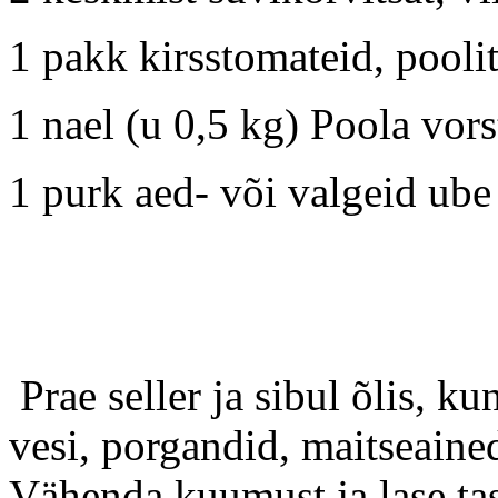
1 pakk kirsstomateid, pooli
1 nael (u 0,5 kg) Poola vors
1 purk aed- või valgeid ube
Prae seller ja sibul õlis, 
vesi, porgandid, maitseaine
Vähenda kuumust ja lase tas