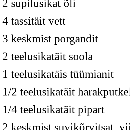
2 supilusikat õli
4 tassitäit vett
3 keskmist porgandit
2 teelusikatäit soola
1 teelusikatäis tüümianit
1/2 teelusikatäit harakputke
1/4 teelusikatäit pipart
2 keskmist suvikõrvitsat, vi