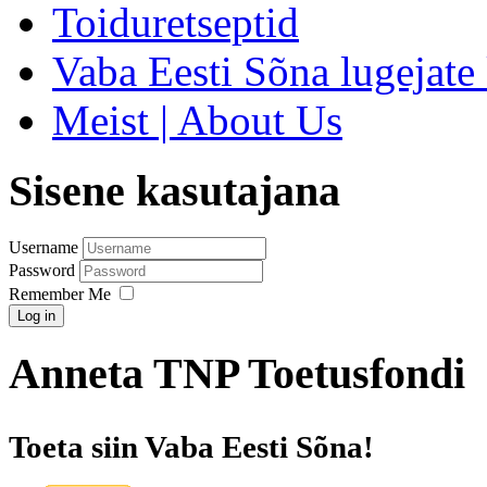
Toiduretseptid
Vaba Eesti Sõna lugejate 
Meist | About Us
Sisene kasutajana
Username
Password
Remember Me
Log in
Anneta TNP Toetusfondi
Toeta siin Vaba Eesti Sõna!