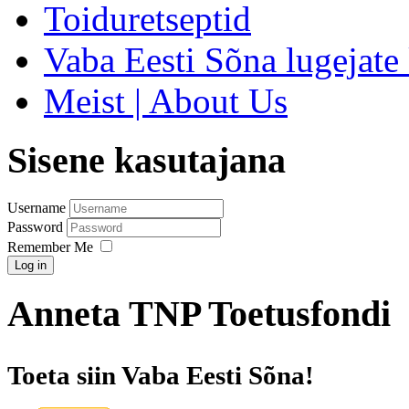
Toiduretseptid
Vaba Eesti Sõna lugejate 
Meist | About Us
Sisene kasutajana
Username
Password
Remember Me
Log in
Anneta TNP Toetusfondi
Toeta siin Vaba Eesti Sõna!