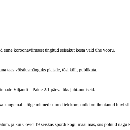
id enne koroonaviirusest tingitud seisakut kesta vaid ühe vooru.
a taas võistlusmänguks platsile, tõsi küll, publikuta.
nnade Viljandi – Paide 2:1 päeva üks juht-uudiseid.
i ka kaugemal – õige mitmed suured telekompaniid on ilmutanud huvi sii
aadatum, ja kui Covid-19 seiskas spordi kogu maailmas, siis polnud nagu k