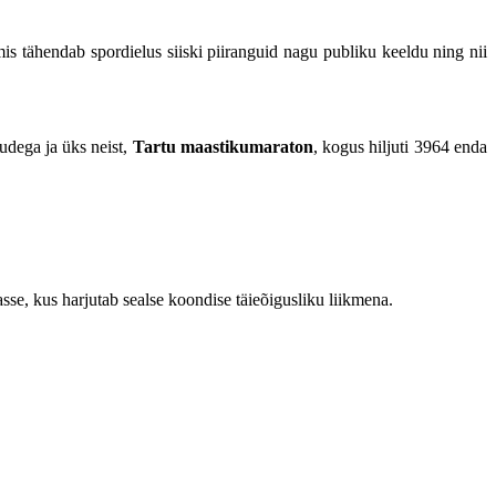
 mis tähendab spordielus siiski piiranguid nagu publiku keeldu ning nii
sudega ja üks neist,
Tartu maastikumaraton
, kogus hiljuti 3964 enda
se, kus harjutab sealse koondise täieõigusliku liikmena.