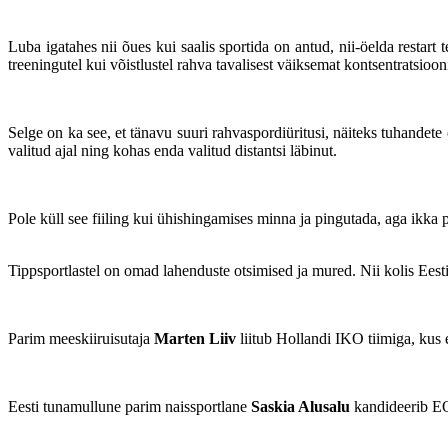
Luba igatahes nii õues kui saalis sportida on antud, nii-öelda restart
treeningutel kui võistlustel rahva tavalisest väiksemat kontsentratsioon
Selge on ka see, et tänavu suuri rahvaspordiüritusi, näiteks tuhandete
valitud ajal ning kohas enda valitud distantsi läbinut.
Pole küll see fiiling kui ühishingamises minna ja pingutada, aga ikka 
Tippsportlastel on omad lahenduste otsimised ja mured. Nii kolis Ees
Parim meeskiiruisutaja
Marten Liiv
liitub Hollandi IKO tiimiga, kus
Eesti tunamullune parim naissportlane
Saskia Alusalu
kandideerib EO