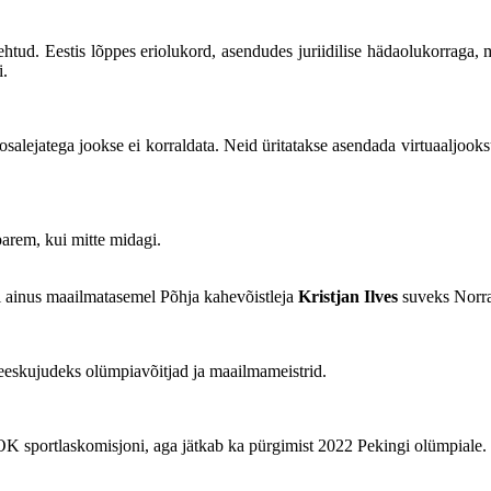
 tehtud. Eestis lõppes eriolukord, asendudes juriidilise hädaolukorraga,
i.
 osalejatega jookse ei korraldata. Neid üritatakse asendada virtuaaljook
parem, kui mitte midagi.
ti ainus maailmatasemel Põhja kahevõistleja
Kristjan Ilves
suveks Norras
 eeskujudeks olümpiavõitjad ja maailmameistrid.
K sportlaskomisjoni, aga jätkab ka pürgimist 2022 Pekingi olümpiale.