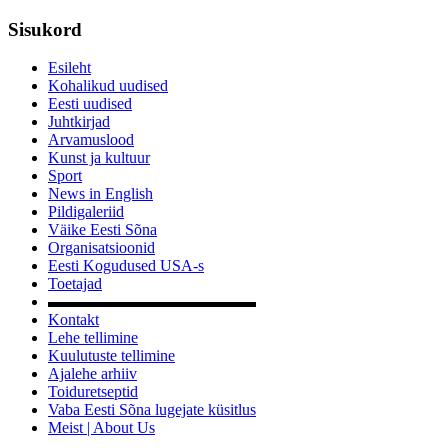
Sisukord
Esileht
Kohalikud uudised
Eesti uudised
Juhtkirjad
Arvamuslood
Kunst ja kultuur
Sport
News in English
Pildigaleriid
Väike Eesti Sõna
Organisatsioonid
Eesti Kogudused USA-s
Toetajad
▬▬▬▬▬▬▬▬▬▬▬▬▬
Kontakt
Lehe tellimine
Kuulutuste tellimine
Ajalehe arhiiv
Toiduretseptid
Vaba Eesti Sõna lugejate küsitlus
Meist | About Us