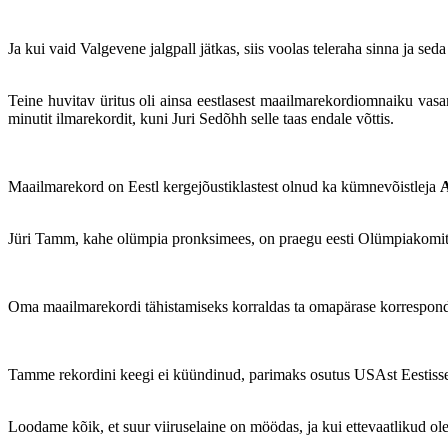
Ja kui vaid Valgevene jalgpall jätkas, siis voolas teleraha sinna ja seda
Teine huvitav üritus oli ainsa eestlasest maailmarekordiomnaiku vasa
minutit ilmarekordit, kuni Juri Sedõhh selle taas endale võttis.
Maailmarekord on Eestl kergejõustiklastest olnud ka kümnevõistleja
A
Jüri Tamm, kahe olümpia pronksimees, on praegu eesti Olümpiakomite
Oma maailmarekordi tähistamiseks korraldas ta omapärase korresponden
Tamme rekordini keegi ei küündinud, parimaks osutus USAst Eestisse 
Loodame kõik, et suur viiruselaine on möödas, ja kui ettevaatlikud oleme