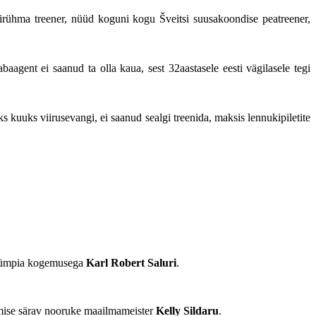
ndirühma treener, nüüd koguni kogu Šveitsi suusakoondise peatreener,
agent ei saanud ta olla kaua, sest 32aastasele eesti vägilasele tegi
s kuuks viirusevangi, ei saanud sealgi treenida, maksis lennukipiletite
 olümpia kogemusega
Karl Robert Saluri
.
mise särav nooruke maailmameister
Kelly Sildaru
.