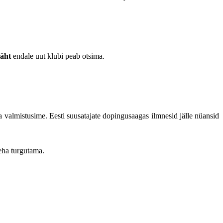
äht
endale uut klubi peab otsima.
a valmistusime. Eesti suusatajate dopingusaagas ilmnesid jälle nüansid
keha turgutama.