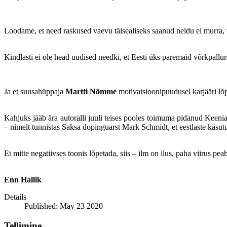
Loodame, et need raskused vaevu täisealiseks saanud neidu ei murra,
Kindlasti ei ole head uudised needki, et Eesti üks paremaid võrkpallu
Ja et suusahüppaja
Martti Nõmme
motivatsioonipuudusel karjääri lõ
Kahjuks jääb ära autoralli juuli teises pooles toimuma pidanud Keen
– nimelt tunnistas Saksa dopinguarst Mark Schmidt, et eestlaste käsutu
Et mitte negatiivses toonis lõpetada, siis – ilm on ilus, paha viirus 
Enn Hallik
Details
Published: May 23 2020
Tellimine