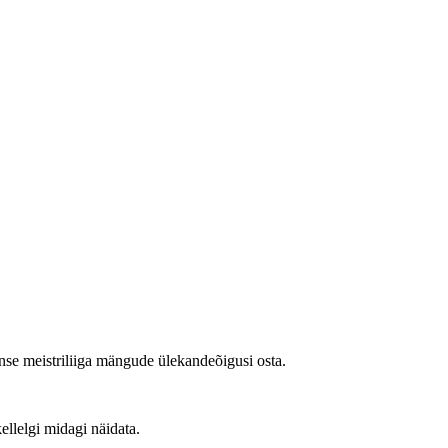
nse meistriliiga mängude ülekandeõigusi osta.
ellelgi midagi näidata.