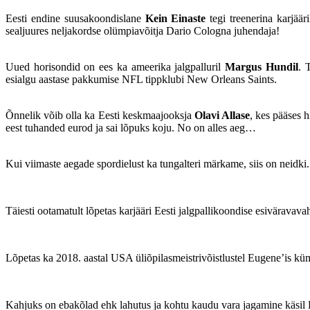
Eesti endine suusakoondislane
Kein Einaste
tegi treenerina karjäär
sealjuures neljakordse olümpiavõitja Dario Cologna juhendaja!
Uued horisondid on ees ka ameerika jalgpalluril
Margus Hundil
. 
esialgu aastase pakkumise NFL tippklubi New Orleans Saints.
Õnnelik võib olla ka Eesti keskmaajooksja
Olavi Allase
, kes pääses h
eest tuhanded eurod ja sai lõpuks koju. No on alles aeg…
Kui viimaste aegade spordielust ka tungalteri märkame, siis on neidki.
Täiesti ootamatult lõpetas karjääri Eesti jalgpallikoondise esiväravav
Lõpetas ka 2018. aastal USA üliõpilasmeistrivõistlustel Eugene’is 
Kahjuks on ebakõlad ehk lahutus ja kohtu kaudu vara jagamine käsil