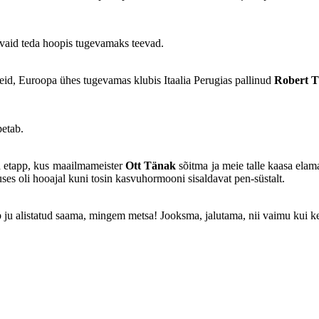
 vaid teda hoopis tugevamaks teevad.
reid, Euroopa ühes tugevamas klubis Itaalia Perugias pallinud
Robert T
petab.
ia etapp, kus maailmameister
Ott Tänak
sõitma ja meie talle kaasa elam
ses oli hooajal kuni tosin kasvuhormooni sisaldavat pen-süstalt.
peab ju alistatud saama, mingem metsa! Jooksma, jalutama, nii vaimu kui 