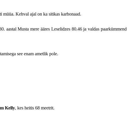
utti müüa. Kehval ajal on ka sitikas karbonaad.
80. aastal Musta mere ääres Leselidzes 80.46 ja valdas paarkümmend
stamisega see enam ametlik pole.
m Kelly
, kes heitis 68 meetrit.