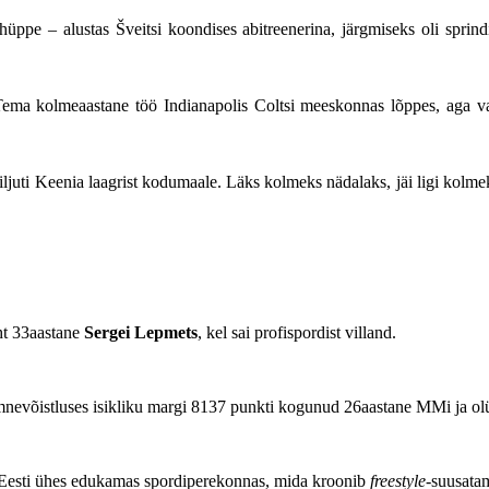
ihüppe – alustas Šveitsi koondises abitreenerina, järgmiseks oli spri
Tema kolmeaastane töö Indianapolis Coltsi meeskonnas lõppes, aga vaba
iljuti Keenia laagrist kodumaale. Läks kolmeks nädalaks, jäi ligi kolmek
aht 33aastane
Sergei Lepmets
, kel sai profispordist villand.
kümnevõistluses isikliku margi 8137 punkti kogunud 26aastane MMi ja
 Eesti ühes edukamas spordiperekonnas, mida kroonib
freestyle
-suusata