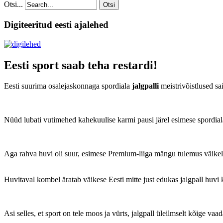
Otsi...
Otsi
Digiteeritud eesti ajalehed
Eesti sport saab teha restardi!
Eesti suurima osalejaskonnaga spordiala
jalgpalli
meistrivõistlused sa
Nüüd lubati vutimehed kahekuulise karmi pausi järel esimese spordialan
Aga rahva huvi oli suur, esimese Premium-liiga mängu tulemus väikeli
Huvitaval kombel äratab väikese Eesti mitte just edukas jalgpall huv
Asi selles, et sport on tele moos ja vürts, jalgpall üleilmselt kõige v