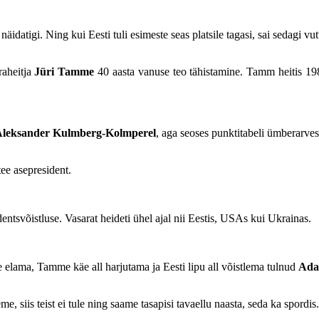
 näidatigi. Ning kui Eesti tuli esimeste seas platsile tagasi, sai sedagi v
raheitja
Jüri Tamme
40 aasta vanuse teo tähistamine. Tamm heitis 19
leksander Kulmberg-Kolmperel
, aga seoses punktitabeli ümberarve
e asepresident.
tsvõistluse. Vasarat heideti ühel ajal nii Eestis, USAs kui Ukrainas.
elama, Tamme käe all harjutama ja Eesti lipu all võistlema tulnud
Ada
, siis teist ei tule ning saame tasapisi tavaellu naasta, seda ka spordis.