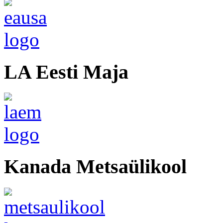
LA Eesti Maja
Kanada Metsaülikool