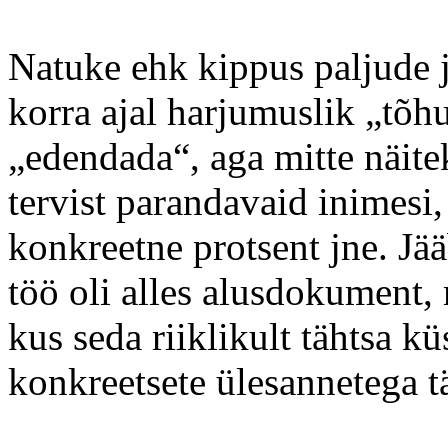
Natuke ehk kippus paljude 
korra ajal harjumuslik „tõh
„edendada“, aga mitte näite
tervist parandavaid inimesi, 
konkreetne protsent jne. Jä
töö oli alles alusdokument,
kus seda riiklikult tähtsa kü
konkreetsete ülesannetega t