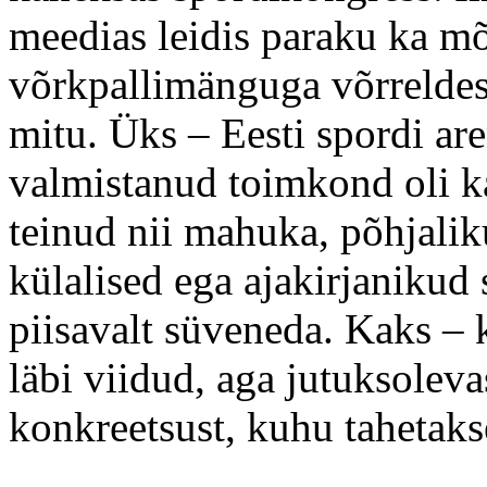
meedias leidis paraku ka mõ
võrkpallimänguga võrreldes
mitu. Üks – Eesti spordi ar
valmistanud toimkond oli k
teinud nii mahuka, põhjaliku
külalised ega ajakirjanikud 
piisavalt süveneda. Kaks – k
läbi viidud, aga jutuksolev
konkreetsust, kuhu tahetaks