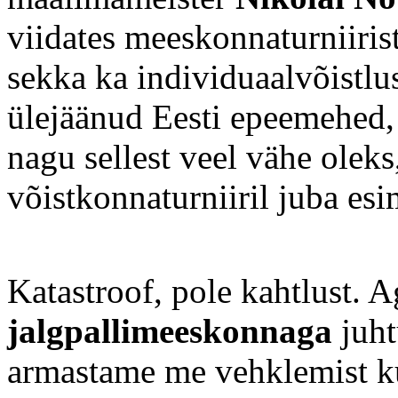
viidates meeskonnaturniiris
sekka ka individuaalvõistlu
ülejäänud Eesti epeemehed, 
nagu sellest veel vähe olek
võistkonnaturniiril juba esi
Katastroof, pole kahtlust. A
jalgpallimeeskonnaga
juht
armastame me vehklemist kui