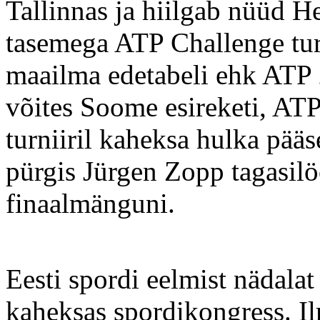
Tallinnas ja hiilgab nüüd H
tasemega ATP Challenge turni
maailma edetabeli ehk ATP 
võites Soome esireketi, AT
turniiril kaheksa hulka pää
pürgis Jürgen Zopp tagasil
finaalmänguni.
Eesti spordi eelmist nädalat
kaheksas spordikongress. Ilm