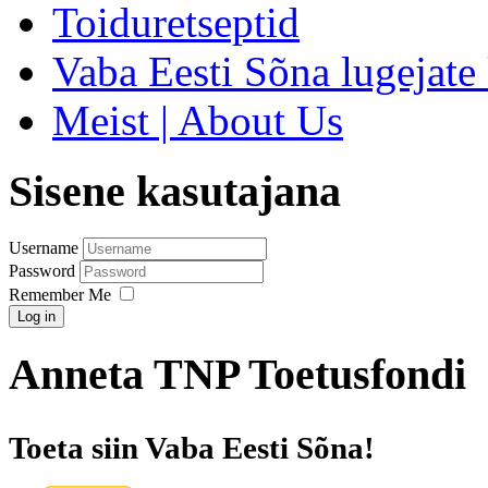
Toiduretseptid
Vaba Eesti Sõna lugejate 
Meist | About Us
Sisene kasutajana
Username
Password
Remember Me
Log in
Anneta TNP Toetusfondi
Toeta siin Vaba Eesti Sõna!