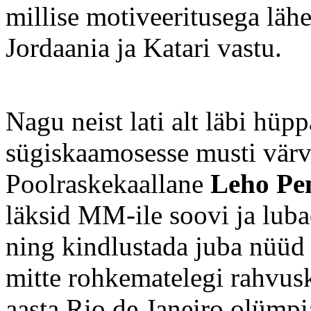
millise motiveeritusega läh
Jordaania ja Katari vastu.
Nagu neist lati alt läbi hüp
sügiskaamosesse musti värve
Poolraskekaallane
Leho Pe
läksid MM-ile soovi ja luba
ning kindlustada juba nüüd
mitte rohkematelegi rahvusk
aasta Rio de Janeiro olümpi