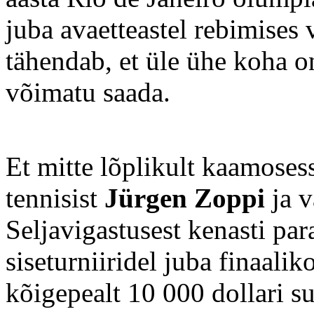
juba avaetteastel rebimises v
tähendab, et üle ühe koha o
võimatu saada.
Et mitte lõplikult kaamosess
tennisist
Jürgen Zoppi
ja v
Seljavigastusest kenasti par
siseturniiridel juba finaali
kõigepealt 10 000 dollari s