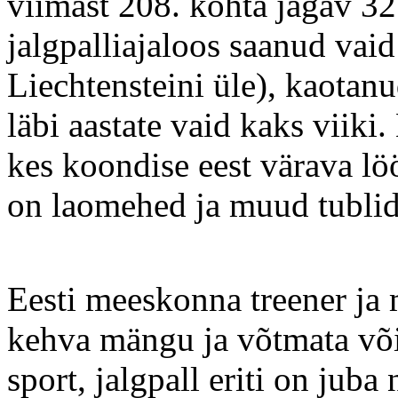
viimast 208. kohta jagav 3
jalgpalliajaloos saanud vai
Liechtensteini üle), kaotan
läbi aastate vaid kaks viiki.
kes koondise eest värava l
on laomehed ja muud tublid
Eesti meeskonna treener ja m
kehva mängu ja võtmata või
sport, jalgpall eriti on jub