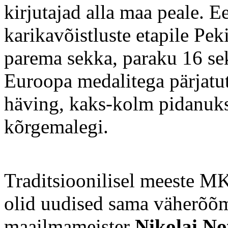
kirjutajad alla maa peale. E
karikavõistluste etapile Pek
parema sekka, paraku 16 se
Euroopa medalitega pärjatut
häving, kaks-kolm pidanuks
kõrgemalegi.
Traditsioonilisel meeste MK
olid uudised sama väherõõ
maailmameister
Nikolai No