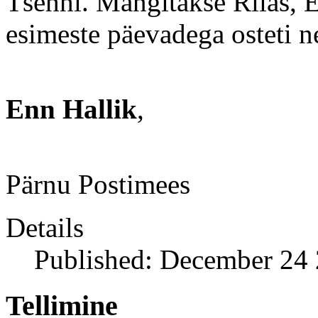
Tšehhi. Mängitakse Riias, Ee
esimeste päevadega osteti ne
Enn Hallik
,
Pärnu Postimees
Details
Published: December 24
Tellimine