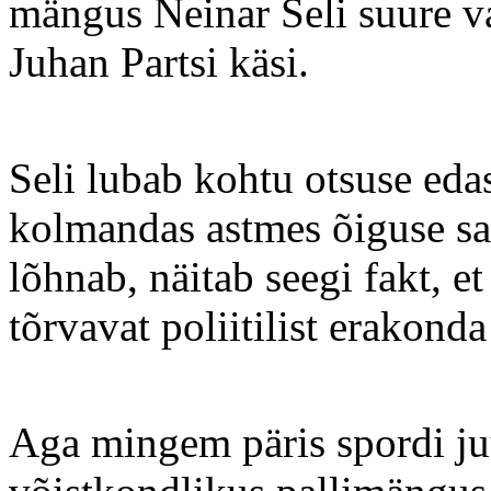
mängus Neinar Seli suure v
Juhan Partsi käsi.
Seli lubab kohtu otsuse edas
kolmandas astmes õiguse saad
lõhnab, näitab seegi fakt, e
tõrvavat poliitilist erakonda
Aga mingem päris spordi ju