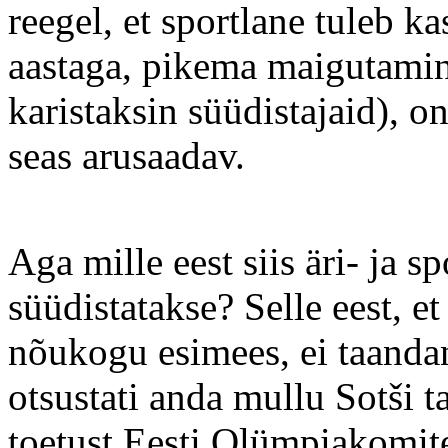
reegel, et sportlane tuleb k
aastaga, pikema maigutamine
karistaksin süüdistajaid), 
seas arusaadav.
Aga mille eest siis äri- ja 
süüdistatakse? Selle eest, e
nõukogu esimees, ei taandan
otsustati anda mullu Sotši 
toetust Eesti Olümpiakomite