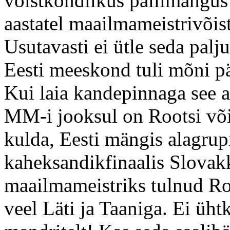
võistkondlikus pallimängus
aastatel maailmameistrivõis
Usutavasti ei ütle seda palj
Eesti meeskond tuli mõni p
Kui laia kandepinnaga see al
MM-i jooksul on Rootsi võ
kulda, Eesti mängis alagrupi
kaheksandikfinaalis Slovakk
maailmameistriks tulnud R
veel Läti ja Taaniga. Ei üht