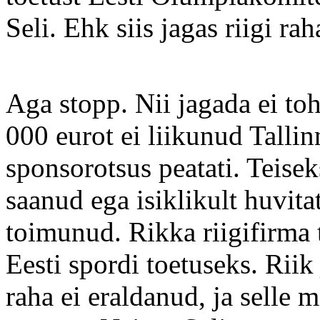
Seli. Ehk siis jagas riigi ra
Aga stopp. Nii jagada ei to
000 eurot ei liikunud Talli
sponsorotsus peatati. Teisek
saanud ega isiklikult huvita
toimunud. Rikka riigifirma t
Eesti spordi toetuseks. Riik
raha ei eraldanud, ja selle 