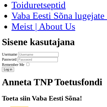
Toiduretseptid
Vaba Eesti Sõna lugejate 
Meist | About Us
Sisene kasutajana
Username
Password
Remember Me
Log in
Anneta TNP Toetusfondi
Toeta siin Vaba Eesti Sõna!