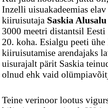
Inzelli uisuakadeemias elav
kiiruisutaja
Saskia Alusalu
3000 meetri distantsil Eesti
20. koha. Esialgu peeti ühe
kiiruisutamise arendajaks la
uisurajalt pärit Saskia tein
olnud ehk vaid olümpiavõit
Teine verinoor lootus vigur