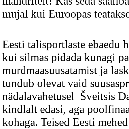
mandritelt! Kas seda saalib
mujal kui Euroopas teataks
Eesti talisportlaste ebaedu 
kui silmas pidada kunagi pa
murdmaasuusatamist ja lask
tundub olevat vaid suusasp
nädalavahetusel Šveitsis D
kindlalt edasi, aga poolfina
kohaga. Teised Eesti mehed 