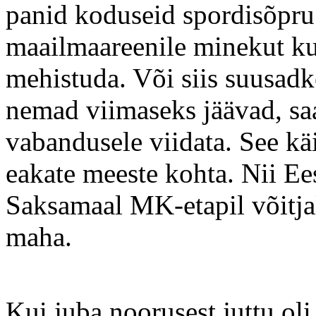
panid koduseid spordisõpru
maailmaareenile minekut kus
mehistuda. Või siis suusad
nemad viimaseks jäävad, sa
vabandusele viidata. See käi
eakate meeste kohta. Nii Ee
Saksamaal MK-etapil võitjale
maha.
Kui juba noorusest juttu oli,