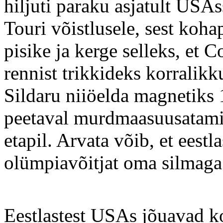
hiljuti paraku asjatult US
Touri võistlusele, sest kohap
pisike ja kerge selleks, et 
rennist trikkideks korralik
Sildaru niiöelda magnetiks 1
peetaval murdmaasuusatamis
etapil. Arvata võib, et eestl
olümpiavõitjat oma silmaga
Eestlastest USAs jõuavad k