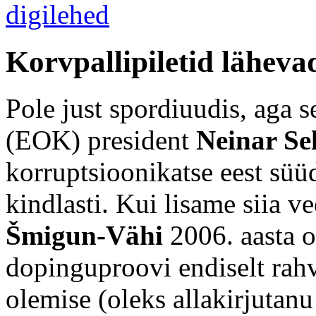
Korvpallipiletid läheva
Pole just spordiuudis, aga 
(EOK) president
Neinar Sel
korruptsioonikatse eest süüd
kindlasti. Kui lisame siia 
Šmigun-Vähi
2006. aasta o
dopinguproovi endiselt rahv
olemise (oleks allakirjutanu