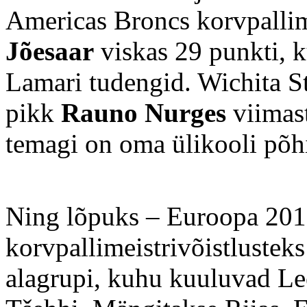
Americas Broncs korvpall
Jõesaar
viskas 29 punkti, k
Lamari tudengid. Wichita St
pikk
Rauno Nurges
viimast
temagi on oma ülikooli põ
Ning lõpuks – Euroopa 2015
korvpallimeistrivõistlustek
alagrupi, kuhu kuuluvad Lee