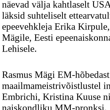
näevad välja kahtlaselt US
läksid suhteliselt ettearvatu
epeevehkleja Erika Kirpule
Mägile, Eesti epeenaiskonna
Lehisele.
Rasmus Mägi EM-hõbedast ol
maailmameistrivõistlustel i
Embrichi, Kristina Kuuse ni
naiskondliku MM-pronksi.