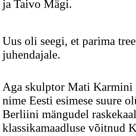
ja Taivo Mägi.
Uus oli seegi, et parima tre
juhendajale.
Aga skulptor Mati Karmini 
nime Eesti esimese suure ol
Berliini mängudel raskekaal
klassikamaadluse võitnud Kr