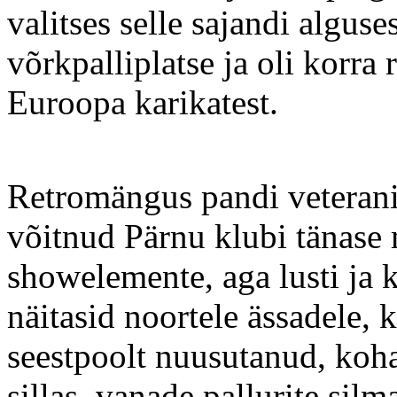
valitses selle sajandi algus
võrkpalliplatse ja oli korra
Euroopa karikatest.
Retromängus pandi veteranid
võitnud Pärnu klubi tänase
showelemente, aga lusti ja
näitasid noortele ässadele, 
seestpoolt nuusutanud, koha
sillas, vanade pallurite silm