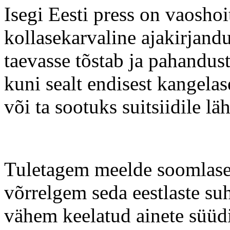
Isegi Eesti press on vaosho
kollasekarvaline ajakirjand
taevasse tõstab ja pahandus
kuni sealt endisest kangela
või ta sootuks suitsiidile lä
Tuletagem meelde soomlase
võrrelgem seda eestlaste s
vähem keelatud ainete süüdi