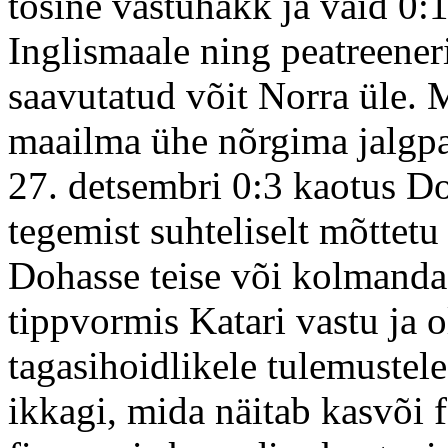
tõsine vastuhakk ja vaid 0:
Inglismaale ning peatreener
saavutatud võit Norra üle. 
maailma ühe nõrgima jalgp
27. detsembri 0:3 kaotus Do
tegemist suhteliselt mõttetu
Dohasse teise või kolmand
tippvormis Katari vastu ja 
tagasihoidlikele tulemustel
ikkagi, mida näitab kasvõi f