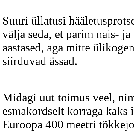
Suuri üllatusi hääletusprots
välja seda, et parim nais- j
aastased, aga mitte ülikoge
siirduvad ässad.
Midagi uut toimus veel, nim
esmakordselt korraga kaks
Euroopa 400 meetri tõkkej