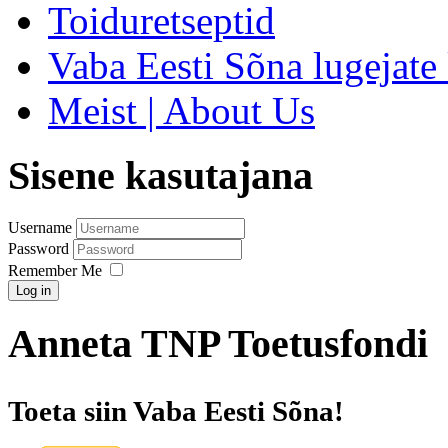
Toiduretseptid
Vaba Eesti Sõna lugejate 
Meist | About Us
Sisene kasutajana
Username
Password
Remember Me
Log in
Anneta TNP Toetusfondi
Toeta siin Vaba Eesti Sõna!