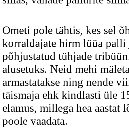
Ometi pole tähtis, kes sel õh
korraldajate hirm lüüa palli
põhjustatud tühjade tribüün
alusetuks. Neid mehi mäleta
armastatakse ning nende vii
täismaja ehk kindlasti üle 1
elamus, millega hea aastat l
poole vaadata.