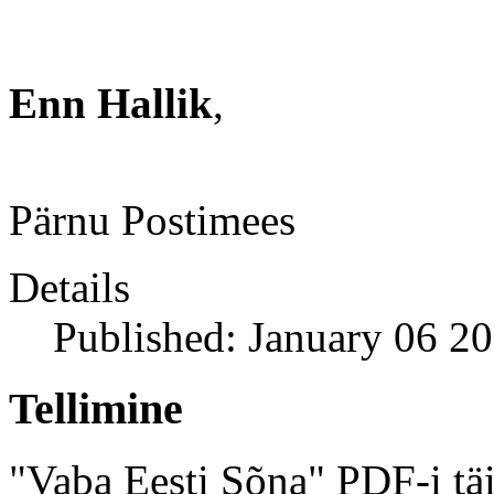
Enn Hallik
,
Pärnu Postimees
Details
Published: January 06 2
Tellimine
"Vaba Eesti Sõna" PDF-i täi