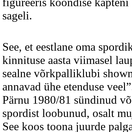
figureeris koondise kapteni
sageli.
See, et eestlane oma spordik
kinnituse aasta viimasel la
sealne võrkpalliklubi sho
annavad ühe etenduse veel”
Pärnu 1980/81 sündinud võr
spordist loobunud, osalt mu
See koos toona juurde palga