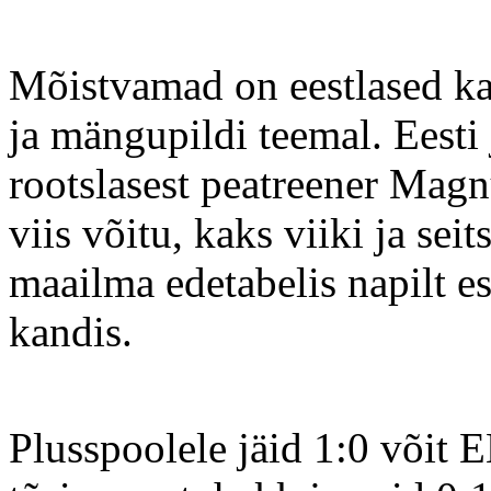
Mõistvamad on eestlased ka 
ja mängupildi teemal. Eesti
rootslasest peatreener Magnu
viis võitu, kaks viiki ja sei
maailma edetabelis napilt e
kandis.
Plusspoolele jäid 1:0 võit 