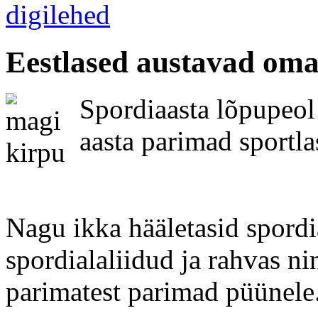
Eestlased austavad oma
Spordiaasta lõpupeol 
aasta parimad sportla
Nagu ikka hääletasid spordi
spordialaliidud ja rahvas ni
parimatest parimad püünele