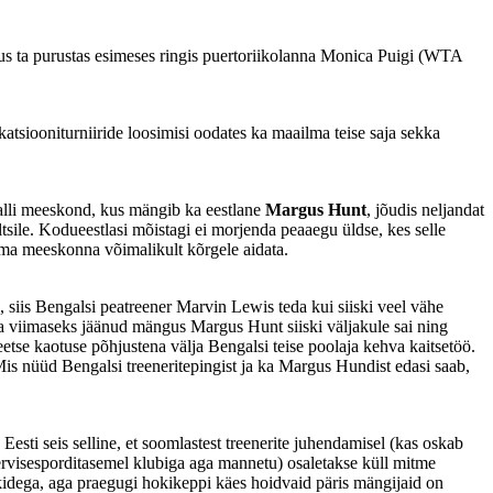
us ta purustas esimeses ringis puertoriikolanna Monica Puigi (WTA
katsiooniturniiride loosimisi oodates ka maailma teise saja sekka
gpalli meeskond, kus mängib ka eestlane
Margus Hunt
, jõudis neljandat
oltsile. Kodueestlasi mõistagi ei morjenda peaaegu üldse, kes selle
 oma meeskonna võimalikult kõrgele aidata.
, siis Bengalsi peatreener Marvin Lewis teda kui siiski veel vähe
aja viimaseks jäänud mängus Margus Hunt siiski väljakule sai ning
tse kaotuse põhjustena välja Bengalsi teise poolaja kehva kaitsetöö.
Mis nüüd Bengalsi treeneritepingist ja ka Margus Hundist edasi saab,
Eesti seis selline, et soomlastest treenerite juhendamisel (kas oskab
rvisesporditasemel klubiga aga mannetu) osaletakse küll mitme
iikidega, aga praegugi hokikeppi käes hoidvaid päris mängijaid on