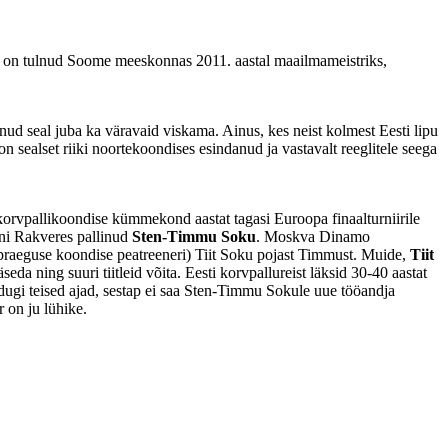
v on tulnud Soome meeskonnas 2011. aastal maailmameistriks,
d seal juba ka väravaid viskama. Ainus, kes neist kolmest Eesti lipu
 sealset riiki noortekoondises esindanud ja vastavalt reeglitele seega
 korvpallikoondise kümmekond aastat tagasi Euroopa finaalturniirile
ni Rakveres pallinud
Sten-Timmu Soku
. Moskva Dinamo
 praeguse koondise peatreeneri) Tiit Soku pojast Timmust. Muide,
Tiit
 ning suuri tiitleid võita. Eesti korvpallureist läksid 30-40 aastat
ugi teised ajad, sestap ei saa Sten-Timmu Sokule uue tööandja
r on ju lühike.