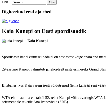
Otsi...
Otsi
Digiteeritud eesti ajalehed
Kaia Kanepi on Eesti spordisaadik
Kaia Kanepi
Spordiaasta kahel esimesel nädalal on eestlastest kõige enam end maai
29-aastane Kanepi valmistub järjekordselt aasta esimeseks Grand Slam tu
Brisbanes, kus Kaia varem isegi võidutsenud (tema karjääri seni väärt
WTA ehk maailma edetabeli 52. reket Kanepi võitis avaringis WTA 13. 
seitsmendale reketile Ana Ivanovicile (SRB).