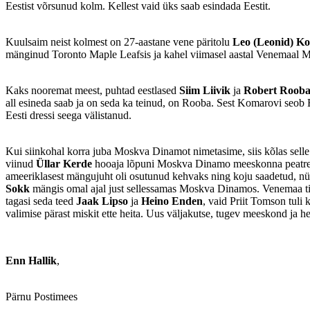
Eestist võrsunud kolm. Kellest vaid üks saab esindada Eestit.
Kuulsaim neist kolmest on 27-aastane vene päritolu
Leo (Leonid) K
mänginud Toronto Maple Leafsis ja kahel viimasel aastal Venemaal
Kaks nooremat meest, puhtad eestlased
Siim Liivik
ja
Robert Roob
all esineda saab ja on seda ka teinud, on Rooba. Sest Komarovi seob Ee
Eesti dressi seega välistanud.
Kui siinkohal korra juba Moskva Dinamot nimetasime, siis kõlas selle 
viinud
Üllar Kerde
hooaja lõpuni Moskva Dinamo meeskonna peatreene
ameeriklasest mängujuht oli osutunud kehvaks ning koju saadetud, nü
Sokk
mängis omal ajal just sellessamas Moskva Dinamos. Venemaa tippk
tagasi seda teed
Jaak Lipso
ja
Heino Enden
, vaid Priit Tomson tul
valimise pärast miskit ette heita. Uus väljakutse, tugev meeskond ja h
Enn Hallik
,
Pärnu Postimees