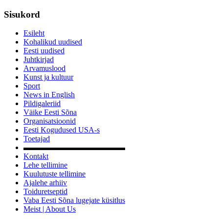
Sisukord
Esileht
Kohalikud uudised
Eesti uudised
Juhtkirjad
Arvamuslood
Kunst ja kultuur
Sport
News in English
Pildigaleriid
Väike Eesti Sõna
Organisatsioonid
Eesti Kogudused USA-s
Toetajad
▬▬▬▬▬▬▬▬▬▬▬▬▬
Kontakt
Lehe tellimine
Kuulutuste tellimine
Ajalehe arhiiv
Toiduretseptid
Vaba Eesti Sõna lugejate küsitlus
Meist | About Us