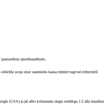
a jaanuarikuu spordisaadikuks.
 niiöelda sooja sisse saamiseks kaasa mitmel tugeval eelturniiril.
gle (USA) ja jäi alles kolmandas ringis settidega 1:2 alla maailma