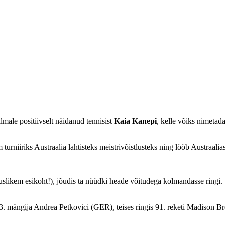
lmale positiivselt näidanud tennisist
Kaia Kanepi
, kelle võiks nimetad
rniiriks Austraalia lahtisteks meistrivõistlusteks ning lööb Austraalias
uslikem esikoht!), jõudis ta nüüdki heade võitudega kolmandasse ringi.
mängija Andrea Petkovici (GER), teises ringis 91. reketi Madison Bren