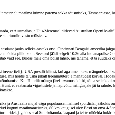
iselt materjali maailma kümne parema sekka tõusmiseks, Tasmaaniasse, k
estada, et Austraalias ja Uus-Meremaal tiirlevad Australian Openi kvalifi
le suurturniiri vastu mõistetav.
 eestlaste jaoks selleks aastaks otsa. Cincinnati Bengalsi ameerika jal
ks niiöelda pillid kotti. Seekord jäädi selgelt 10:26 alla Indianapolise C
uvitab vaid see, kuidas meie oma poisil läheb, me tahame, et ta suudaks
treeneritelt ja USA pressilt kiitust, kui aga ametlikeks mängudeks läks
stuse, mis hoidis ta üsna pikalt treeningutest ja mängudest kõrval. Hoo
õmbamise. Kui Hundilt mängu järel arvamusi küsiti, tõi ta selle konkree
 Hunt, et vaatamata vigastustele ja napivõitu mänguajale jäi ta rahule. 
akatakse.
ika ja Austraalia mujal väga populaarsel mehisel spordialal jäähokis on 
dud koguni maailmameistriks, 80 km kaugusel olev Eesti on oma 4-5 te
urniiridel, jageldes seal Suurbritannia, Jaapani ja teiste niiöelda hokir