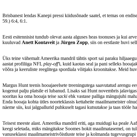
Brisbanest lendas Kanepi pressi kiidusõnade saatel, et temas on end
59.) 6:4, 6:1.
Eesti esitennisist tundub olevat aasta alguses heas toonuses ja kui arv
kuuluvad
Anett Kontaveit
ja
Jürgen Zopp
, siis on eestlaste huvi sel
Üks teine vähemalt Ameerika mandril tähtis sport sai paraku hiljaaegu
aastat profiliiga NFL
play-off'
i, kuid kaotas seal ja pani selleks hooaja
võõra ja keeruliste reeglitega spordiala võitjaks kroonitakse. Meid h
Margus Hunt teenis hooajaeelsete treeningutega saavutatud arengu eest 
kogenut palju platsile ei lubanud. Lisaks sai Hunt novembris jalaviga
sooritas ka oma hooaja teise
sacki
ehk vastase palliga mängujuhi mahat
Enda hooaja kohta ütles noorteklassis kettaheite maailmameister olnud
näeme siis, kui jalgpallurid puhkuselt tagasi kutsutakse ja taas tööle h
Teisest meeste alast. Ameerika mandril eriti, aga muidugi ka peale Aafr
keegi seletada, miks mängitakse Soomes hokit maailmatasemel, on tul
vanuseklassi maailmameistrivõistluste teise ja kolmanda tugevusgrupi t