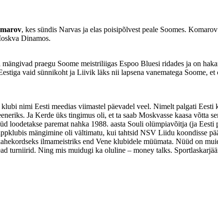
omarov
, kes sündis Narvas ja elas poisipõlvest peale Soomes. Komaro
 Moskva Dinamos.
a
mängivad praegu Soome meistriliigas Espoo Bluesi ridades ja on hakanu
stiga vaid sünnikoht ja Liivik läks nii lapsena vanematega Soome, et on
klubi nimi Eesti meedias viimastel päevadel veel. Nimelt palgati Eesti
riks. Ja Kerde üks tingimus oli, et ta saab Moskvasse kaasa võtta se
üd loodetakse paremat nahka 1988. aasta Souli olümpiavõitja (ja Eesti
lubis mängimine oli vältimatu, kui tahtsid NSV Liidu koondisse pääseda
i kahekordseks ilmameistriks end Vene klubidele müümata. Nüüd on muid
ead turniirid. Ning mis muidugi ka oluline – money talks. Sportlaskarjää