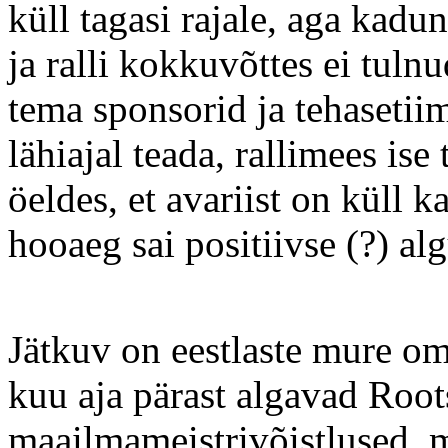
küll tagasi rajale, aga kad
ja ralli kokkuvõttes ei tul
tema sponsorid ja tehasetii
lähiajal teada, rallimees ise
öeldes, et avariist on küll k
hooaeg sai positiivse (?) al
Jätkuv on eestlaste mure om
kuu aja pärast algavad Root
maailmameistrivõistlused, 