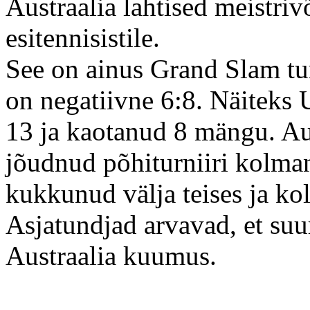
Austraalia lahtised meistrivõ
esitennisistile.
See on ainus Grand Slam tu
on negatiivne 6:8. Näiteks 
13 ja kaotanud 8 mängu. Au
jõudnud põhiturniiri kolman
kukkunud välja teises ja ko
Asjatundjad arvavad, et suu
Austraalia kuumus.