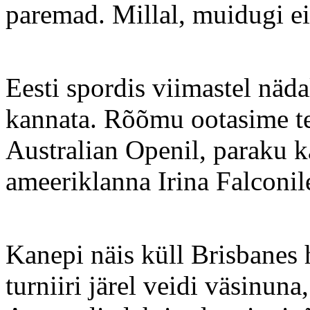
paremad. Millal, muidugi ei
Eesti spordis viimastel nädal
kannata. Rõõmu ootasime t
Australian Openil, paraku 
ameeriklanna Irina Falconile
Kanepi näis küll Brisbanes 
turniiri järel veidi väsinuna