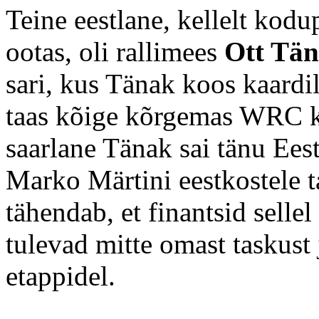
Teine eestlane, kellelt kod
ootas, oli rallimees
Ott Tä
sari, kus Tänak koos kaardi
taas kõige kõrgemas WRC kl
saarlane Tänak sai tänu Ees
Marko Märtini eestkostele 
tähendab, et finantsid sellel
tulevad mitte omast taskust
etappidel.