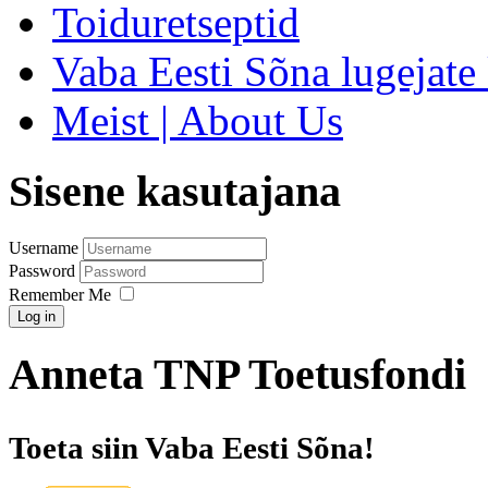
Toiduretseptid
Vaba Eesti Sõna lugejate 
Meist | About Us
Sisene kasutajana
Username
Password
Remember Me
Log in
Anneta TNP Toetusfondi
Toeta siin Vaba Eesti Sõna!