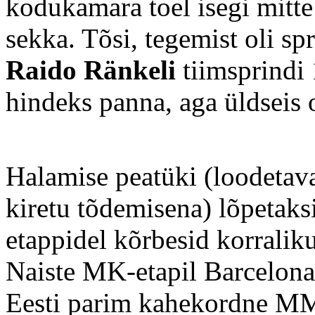
kodukamara toel isegi mitte
sekka. Tõsi, tegemist oli sp
Raido Ränkeli
tiimsprindi
hindeks panna, aga üldseis 
Halamise peatüki (loodetava
kiretu tõdemisena) lõpetaks
etappidel kõrbesid korraliku
Naiste MK-etapil Barcelona
Eesti parim kahekordne MM