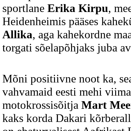
sportlane
Erika Kirpu
, me
Heidenheimis pääses kahek
Allika
, aga kahekordne ma
torgati sõelapõhjaks juba av
Mõni positiivne noot ka, se
vahvamaid eesti mehi viimas
motokrossisõitja
Mart Mee
kaks korda Dakari kõrberall