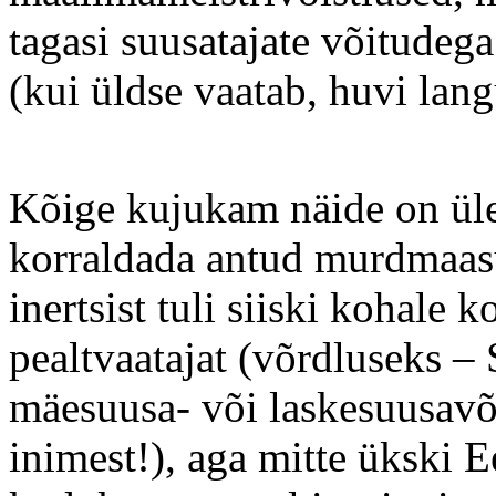
tagasi suusatajate võitudega
(kui üldse vaatab, huvi lan
Kõige kujukam näide on üle
korraldada antud murdmaas
inertsist tuli siiski kohale
pealtvaatajat (võrdluseks – 
mäesuusa- või laskesuusavõ
inimest!), aga mitte ükski E