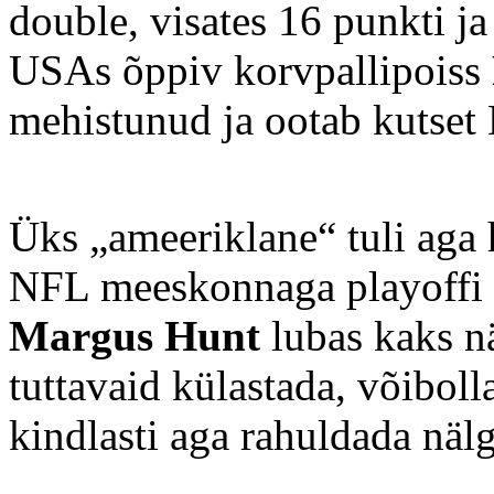
double, visates 16 punkti ja
USAs õppiv korvpallipoiss
mehistunud ja ootab kutset
Üks „ameeriklane“ tuli aga h
NFL meeskonnaga playoffi 
Margus Hunt
lubas kaks nä
tuttavaid külastada, võibolla
kindlasti aga rahuldada nälg