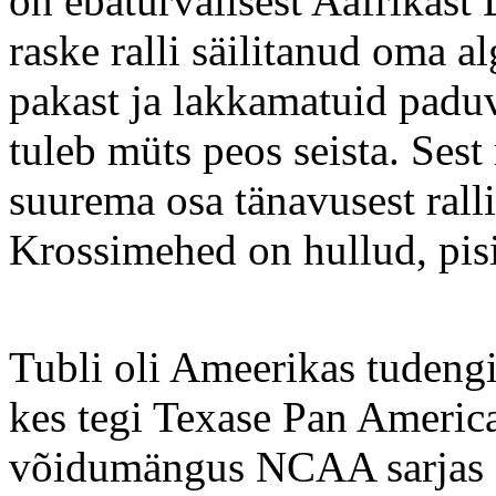
on ebaturvalisest Aafrikas
raske ralli säilitanud oma 
pakast ja lakkamatuid pad
tuleb müts peos seista. Sest
suurema osa tänavusest rall
Krossimehed on hullud, pisia
Tubli oli Ameerikas tudeng
kes tegi Texase Pan Ameri
võidumängus NCAA sarjas 