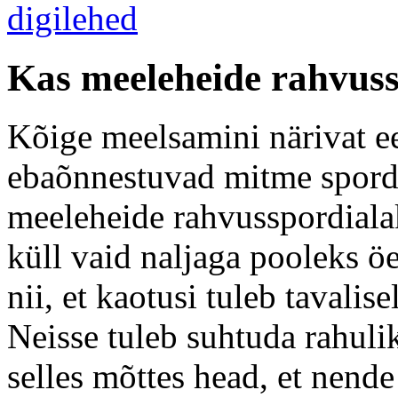
Kas meeleheide rahvus
Kõige meelsamini närivat ees
ebaõnnestuvad mitme spordi
meeleheide rahvusspordiala
küll vaid naljaga pooleks öe
nii, et kaotusi tuleb tavalis
Neisse tuleb suhtuda rahulik
selles mõttes head, et nende