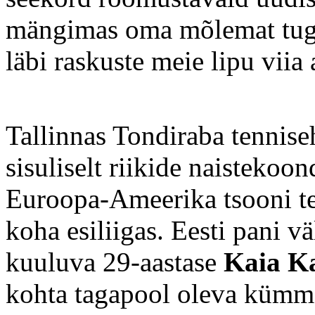
mängimas oma mõlemat tugev
läbi raskuste meie lipu viia
Tallinnas Tondiraba tennis
sisuliselt riikide naistekoo
Euroopa-Ameerika tsooni teis
koha esiliigas. Eesti pani 
kuuluva 29-aastase
Kaia K
kohta tagapool oleva kümm