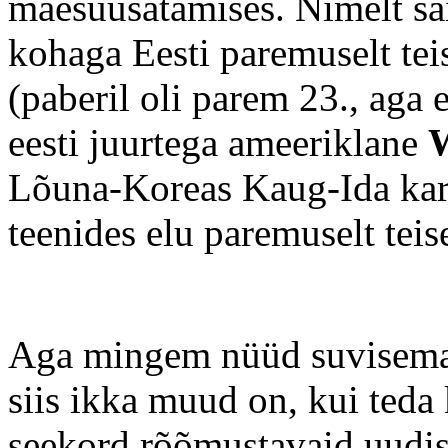
mäesuusatamises. Nimelt sai
kohaga Eesti paremuselt tei
(paberil oli parem 23., aga 
eesti juurtega ameeriklane
Lõuna-Koreas Kaug-Ida kari
teenides elu paremuselt tei
Aga mingem nüüd suvisema a
siis ikka muud on, kui teda 
seekord rõõmustavaid uudise