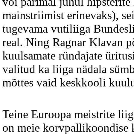
või parimal juhul hipsterit
mainstriimist erinevaks), s
tugevama vutiliiga Bundesli
real. Ning Ragnar Klavan p
kuulsamate ründajate üritusi
valitud ka liiga nädala sümb
mõttes vaid keskkooli kuulu
Teine Euroopa meistrite liig
on meie korvpallikoondise