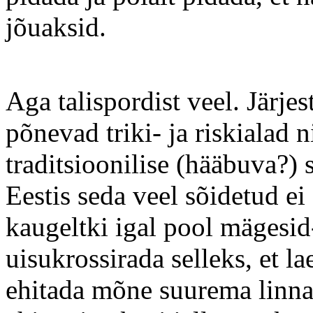
jõuaksid.
Aga talispordist veel. Järje
põnevad triki- ja riskialad 
traditsioonilise (hääbuva?) 
Eestis seda veel sõidetud ei 
kaugeltki igal pool mägesid
uisukrossirada selleks, et l
ehitada mõne suurema linna 