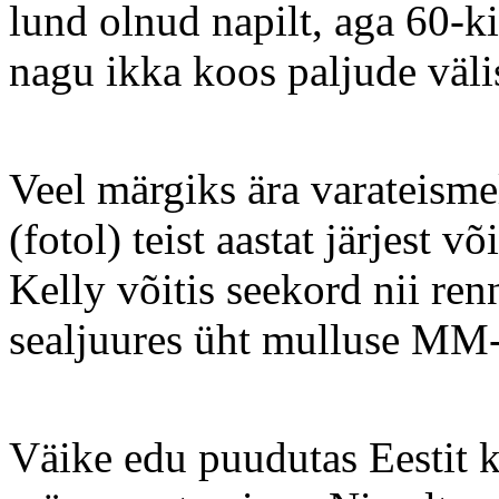
lund olnud napilt, aga 60-kil
nagu ikka koos paljude väli
Veel märgiks ära varateismel
(fotol) teist aastat järjest 
Kelly võitis seekord nii ren
sealjuures üht mulluse MM-
Väike edu puudutas Eestit 