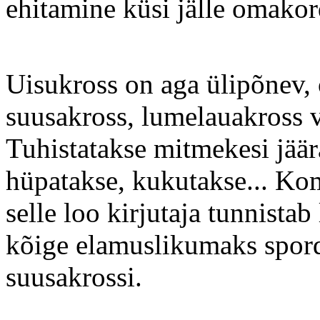
ehitamine küsi jälle omakord
Uisukross on aga ülipõnev, o
suusakross, lumelauakross 
Tuhistatakse mitmekesi jäära
hüpatakse, kukutakse... Kom
selle loo kirjutaja tunnistab
kõige elamuslikumaks spordi
suusakrossi.