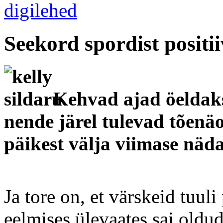
Seekord spordist posit
Kehvad ajad öeldakse
nende järel tulevad tõenäo
päikest välja viimase näda
Ja tore on, et värskeid tuu
eelmises ülevaates sai oldud