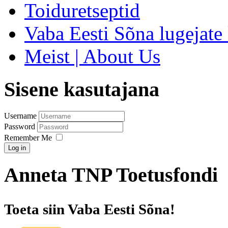
Toiduretseptid
Vaba Eesti Sõna lugejate 
Meist | About Us
Sisene kasutajana
Username
Password
Remember Me
Log in
Anneta TNP Toetusfondi
Toeta siin Vaba Eesti Sõna!