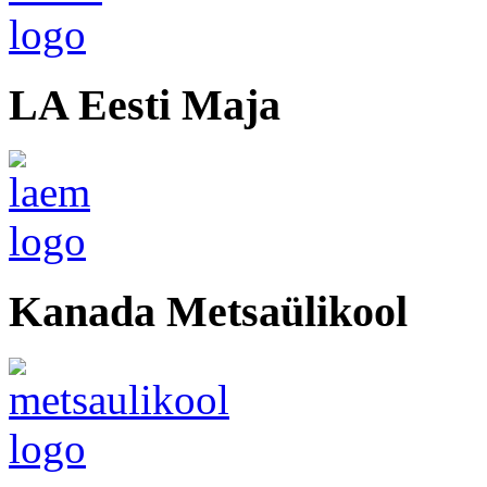
LA Eesti Maja
Kanada Metsaülikool