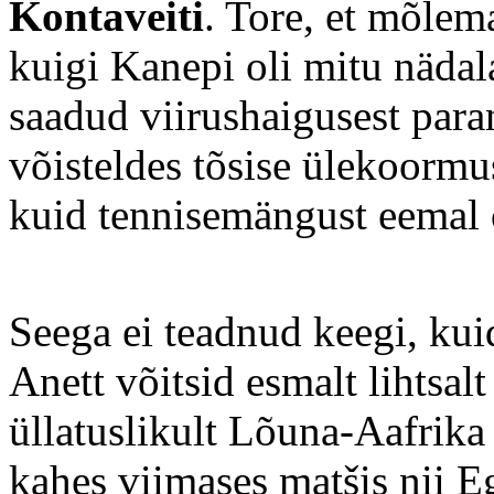
Kontaveiti
. Tore, et mõlem
kuigi Kanepi oli mitu nädala
saadud viirushaigusest para
võisteldes tõsise ülekoorm
kuid tennisemängust eemal 
Seega ei teadnud keegi, ku
Anett võitsid esmalt lihtsal
üllatuslikult Lõuna-Aafrika 
kahes viimases matšis nii E