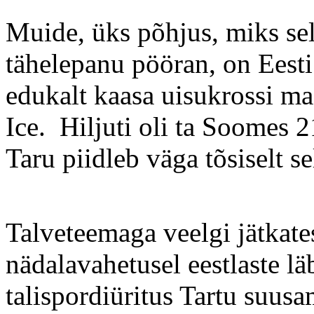
Muide, üks põhjus, miks sell
tähelepanu pööran, on Ees
edukalt kaasa uisukrossi m
Ice. Hiljuti oli ta Soomes 2
Taru piidleb väga tõsiselt sel
Talveteemaga veelgi jätkate
nädalavahetusel eestlaste l
talispordiüritus Tartu suus