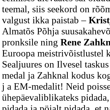
teemal, siis seekord on rõõm
valgust ikka paistab –
Krist
Almatõs Põhja suusakahevõ
pronksile ning
Rene Zahk
Euroopa meistrivõistlustel k
Sealjuures on Ilvesel tasku
medal ja Zahknal kodus ko
j a EM-medalit! Neid poisse 
ühepäevaliblikateks pidada
pidada ja pöialt pidada, et 