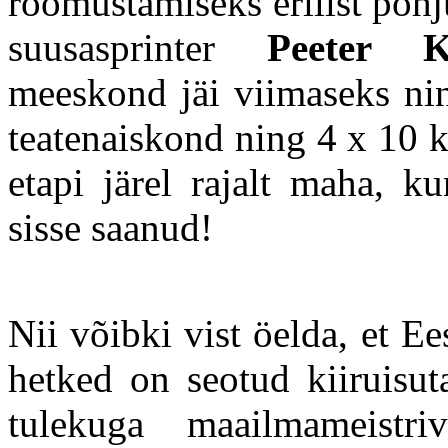
rõõmustamiseks erilist põhj
suusasprinter
Peeter 
meeskond jäi viimaseks ni
teatenaiskond ning 4 x 10 
etapi järel rajalt maha, ku
sisse saanud!
Nii võibki vist öelda, et E
hetked on seotud kiiruisu
tulekuga maailmameistri