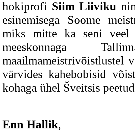
hokiprofi
Siim Liiviku
ni
esinemisega Soome meistr
miks mitte ka seni veel st
meeskonnaga Talli
maailmameistrivõistlustel 
värvides kahebobisid võis
kohaga ühel Šveitsis peetud 
Enn Hallik
,