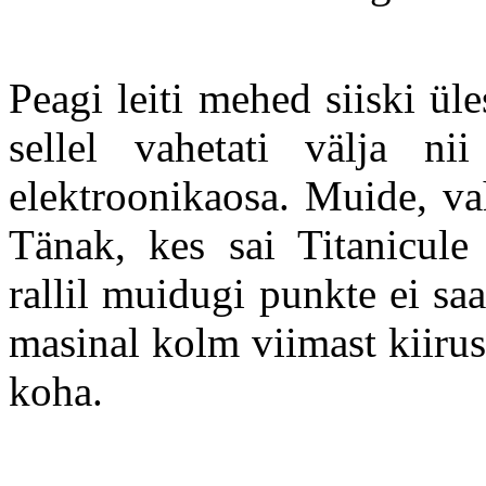
Peagi leiti mehed siiski üles
sellel vahetati välja n
elektroonikaosa. Muide, vah
Tänak, kes sai Titanicule
rallil muidugi punkte ei sa
masinal kolm viimast kiirus
koha.