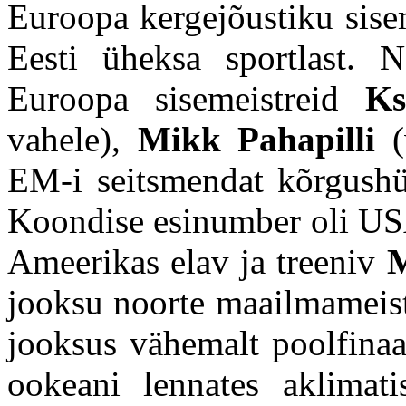
Euroopa kergejõustiku sisem
Eesti üheksa sportlast. 
Euroopa sisemeistreid
Ks
vahele),
Mikk Pahapilli
(
EM-i seitsmendat kõrgush
Koondise esinumber oli USA
Ameerikas elav ja treeniv
M
jooksu noorte maailmameist
jooksus vähemalt poolfinaal
ookeani lennates aklimati