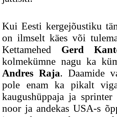
Kui Eesti kergejõustiku tän
on ilmselt käes või tulem
Kettamehed
Gerd Kant
kolmekümne nagu ka küm
Andres Raja
. Daamide va
pole enam ka pikalt vigas
kaugushüppaja ja sprinter
noor ja andekas USA-s õp