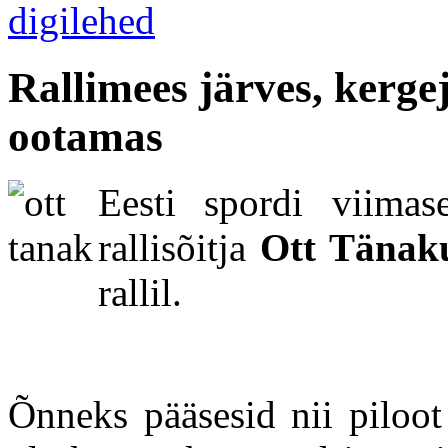
Rallimees järves, kerge
ootamas
Eesti spordi viima
rallisõitja
Ott Tänak
rallil.
Õnneks pääsesid nii piloot