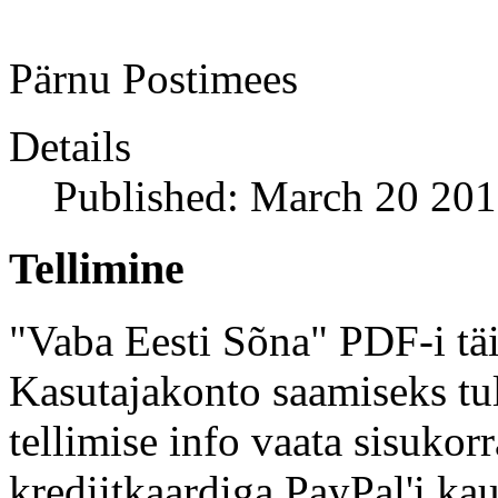
Pärnu Postimees
Details
Published: March 20 20
Tellimine
"Vaba Eesti Sõna" PDF-i täi
Kasutajakonto saamiseks tul
tellimise info vaata sisukor
krediitkaardiga PayPal'i kau