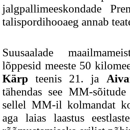
jalgpallimeeskondade Pre
talispordihooaeg annab teate
Suusaalade maailmameist
lõppesid meeste 50 kilomee
Kärp
teenis 21. ja
Aiv
tähendas see MM-sõitude 
sellel MM-il kolmandat k
aga laias laastus eestlast