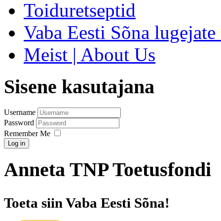
Toiduretseptid
Vaba Eesti Sõna lugejate 
Meist | About Us
Sisene kasutajana
Username
Password
Remember Me
Log in
Anneta TNP Toetusfondi
Toeta siin Vaba Eesti Sõna!