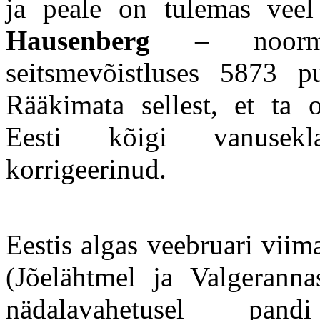
ja peale on tulemas vee
Hausenberg
– noormee
seitsmevõistluses 5873 p
Rääkimata sellest, et ta 
Eesti kõigi vanuseklas
korrigeerinud.
Eestis algas veebruari viim
(Jõelähtmel ja Valgeranna
nädalavahetusel pa