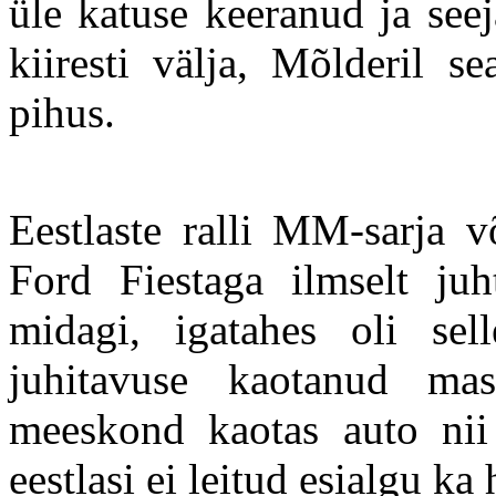
üle katuse keeranud ja see
kiiresti välja, Mõlderil se
pihus.
Eestlaste ralli MM-sarja 
Ford Fiestaga ilmselt ju
midagi, igatahes oli sel
juhitavuse kaotanud mas
meeskond kaotas auto nii e
eestlasi ei leitud esialgu ka