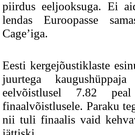
piirdus eeljooksuga. Ei ai
lendas Euroopasse samas
Cage’iga.
Eesti kergejõustiklaste es
juurtega kaugushüppaj
eelvõistlusel 7.82 pe
finaalvõistlusele. Paraku teg
nii tuli finaalis vaid keh
jättiski.