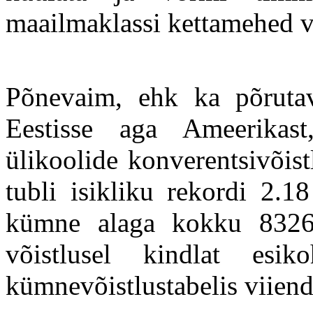
maailmaklassi kettamehed v
Põnevaim, ehk ka põrutav
Eestisse aga Ameerika
ülikoolide konverentsivõis
tubli isikliku rekordi 2.1
kümne alaga kokku 8326 
võistlusel kindlat esi
kümnevõistlustabelis viiend