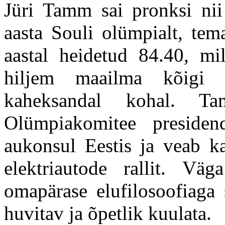
Jüri Tamm sai pronksi ni
aasta Souli olümpialt, tem
aastal heidetud 84.40, m
hiljem maailma kõigi a
kaheksandal kohal. T
Olümpiakomitee preside
aukonsul Eestis ja veab ka
elektriautode rallit. Vä
omapärase elufilosoofiaga 
huvitav ja õpetlik kuulata.