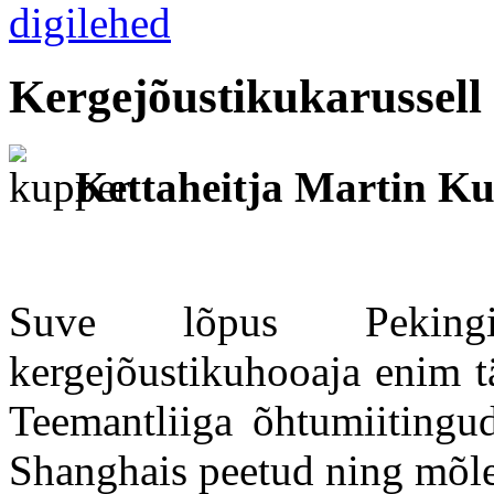
Kergejõustikukarussell
Kettaheitja Martin Ku
Suve lõpus Peking
kergejõustikuhooaja enim t
Teemantliiga õhtumiitingu
Shanghais peetud ning mõle