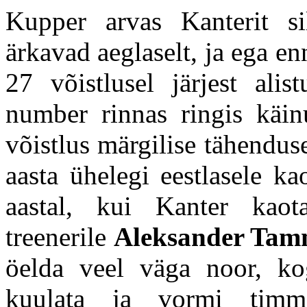
Kupper arvas Kanterit s
ärkavad aeglaselt, ja ega e
27 võistlusel järjest ali
number rinnas ringis käin
võistlus märgilise tähendu
aasta ühelegi eestlasele k
aastal, kui Kanter kao
treenerile
Aleksander Tamm
öelda veel väga noor, k
kuulata ja vormi timmi