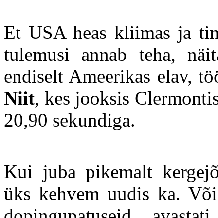
Et USA heas kliimas ja tin
tulemusi annab teha, näit
endiselt Ameerikas elav, tö
Niit
, kes jooksis Clermonti
20,90 sekundiga.
Kui juba pikemalt kergejõu
üks kehvem uudis ka. Või 
dopingupatuseid avasta