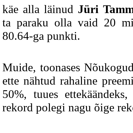
käe alla läinud
Jüri Tam
ta paraku olla vaid 20 mi
80.64-ga punkti.
Muide, toonases Nõukogude
ette nähtud rahaline preem
50%, tuues ettekäändeks, 
rekord polegi nagu õige rek