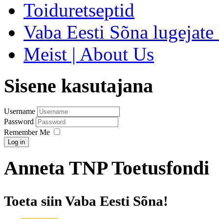
Toiduretseptid
Vaba Eesti Sõna lugejate 
Meist | About Us
Sisene kasutajana
Username
Password
Remember Me
Log in
Anneta TNP Toetusfondi
Toeta siin Vaba Eesti Sõna!