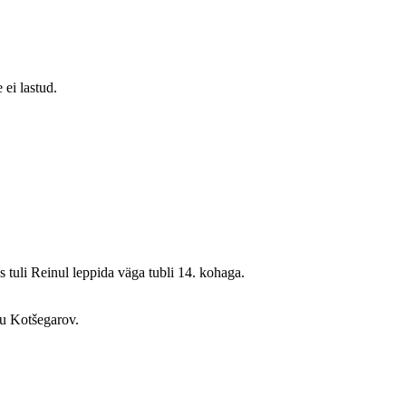
ei lastud.
 tuli Reinul leppida väga tubli 14. kohaga.
gu Kotšegarov.