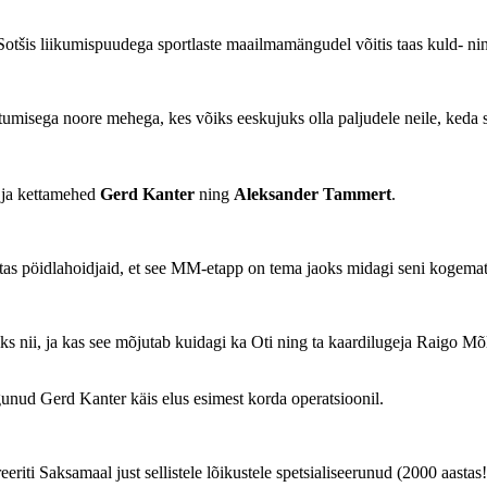
otšis liikumispuudega sportlaste maailmamängudel võitis taas kuld- ni
isega noore mehega, kes võiks eeskujuks olla paljudele neile, keda saat
ja kettamehed
Gerd Kanter
ning
Aleksander Tammert
.
iatas pöidlahoidjaid, et see MM-etapp on tema jaoks midagi seni kogematu
s nii, ja kas see mõjutab kuidagi ka Oti ning ta kaardilugeja Raigo Mõl
ogunud Gerd Kanter käis elus esimest korda operatsioonil.
eriti Saksamaal just sellistele lõikustele spetsialiseerunud (2000 aastas!