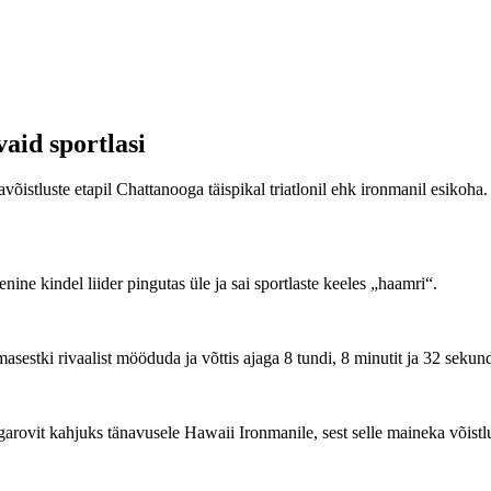
vaid sportlasi
stluste etapil Chattanooga täispikal triatlonil ehk ironmanil esikoha. 3
nine kindel liider pingutas üle ja sai sportlaste keeles „haamri“.
masestki rivaalist mööduda ja võttis ajaga 8 tundi, 8 minutit ja 32 sekun
egarovit kahjuks tänavusele Hawaii Ironmanile, sest selle maineka võist