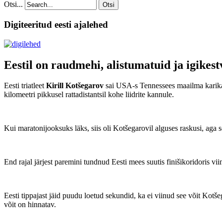
Otsi...
Otsi
Digiteeritud eesti ajalehed
Eestil on raudmehi, alistumatuid ja igikest
Eesti triatleet
Kirill Kotšegarov
sai USA-s Tennessees maailma karikavõi
kilomeetri pikkusel rattadistantsil kohe liidrite kannule.
Kui maratonijooksuks läks, siis oli Kotšegarovil alguses raskusi, aga se
End rajal järjest paremini tundnud Eesti mees suutis finišikoridoris vii
Eesti tippajast jäid puudu loetud sekundid, ka ei viinud see võit Kotš
võit on hinnatav.