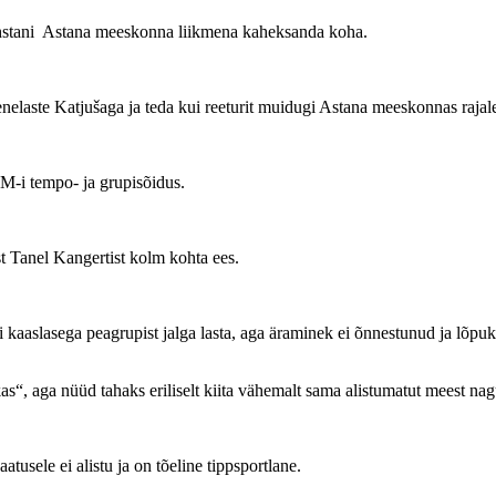
stani Astana meeskonna liikmena kaheksanda koha.
elaste Katjušaga ja teda kui reeturit muidugi Astana meeskonnas rajale 
MM-i tempo- ja grupisõidus.
t Tanel Kangertist kolm kohta ees.
aaslasega peagrupist jalga lasta, aga äraminek ei õnnestunud ja lõpuks
s“, aga nüüd tahaks eriliselt kiita vähemalt sama alistumatut meest na
aatusele ei alistu ja on tõeline tippsportlane.