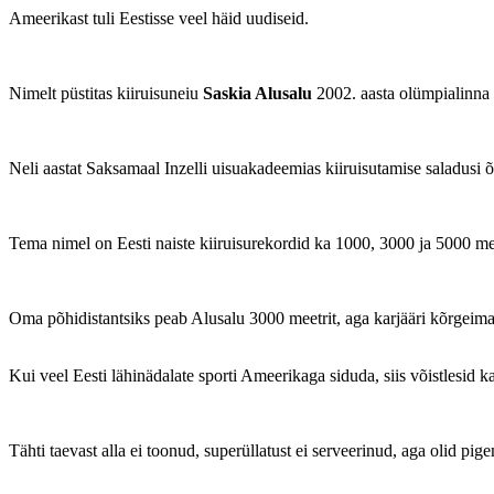
Ameerikast tuli Eestisse veel häid uudiseid.
Nimelt püstitas kiiruisuneiu
Saskia Alusalu
2002. aasta olümpialinna S
Neli aastat Saksamaal Inzelli uisuakadeemias kiiruisutamise saladusi 
Tema nimel on Eesti naiste kiiruisurekordid ka 1000, 3000 ja 5000 meet
Oma põhidistantsiks peab Alusalu 3000 meetrit, aga karjääri kõrgeima
Kui veel Eesti lähinädalate sporti Ameerikaga siduda, siis võistlesid k
Tähti taevast alla ei toonud, superüllatust ei serveerinud, aga olid pige