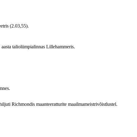
etris (2.03,55).
 aasta taliolümpialinnas Lillehammeris.
ümnes.
hiljuti Richmondis maanteeratturite maailmameistrivõistlustel.