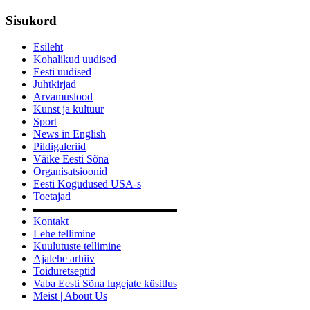
Sisukord
Esileht
Kohalikud uudised
Eesti uudised
Juhtkirjad
Arvamuslood
Kunst ja kultuur
Sport
News in English
Pildigaleriid
Väike Eesti Sõna
Organisatsioonid
Eesti Kogudused USA-s
Toetajad
▬▬▬▬▬▬▬▬▬▬▬▬▬
Kontakt
Lehe tellimine
Kuulutuste tellimine
Ajalehe arhiiv
Toiduretseptid
Vaba Eesti Sõna lugejate küsitlus
Meist | About Us