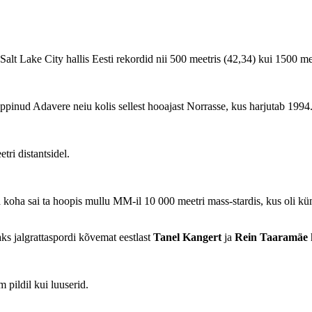
alt Lake City hallis Eesti rekordid nii 500 meetris (42,34) kui 1500 me
õppinud Adavere neiu kolis sellest hooajast Norrasse, kus harjutab 1994.
ri distantsidel.
 koha sai ta hoopis mullu MM-il 10 000 meetri mass-stardis, kus oli k
aks jalgrattaspordi kõvemat eestlast
Tanel Kangert
ja
Rein Taaramäe
m pildil kui luuserid.