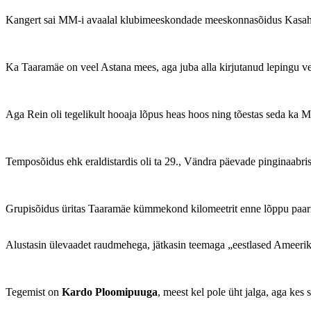
Kangert sai MM-i avaalal klubimeeskondade meeskonnasõidus Kasah
Ka Taaramäe on veel Astana mees, aga juba alla kirjutanud lepingu ven
Aga Rein oli tegelikult hooaja lõpus heas hoos ning tõestas seda ka 
Temposõidus ehk eraldistardis oli ta 29., Vändra päevade pinginaabris
Grupisõidus üritas Taaramäe kümmekond kilomeetrit enne lõppu paari k
Alustasin ülevaadet raudmehega, jätkasin teemaga „eestlased Ameerika
Tegemist on
Kardo Ploomipuuga
, meest kel pole üht jalga, aga kes s