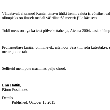
Väidetavalt ei saanud Kanter tänavu ühtki trenni valuta ja võistlust val
olümpiaks on ilmselt medali vääriline 68 meetrit jälle käe sees.
Tubli mees on aga ka teist põlve kettaheitja, Ateena 2004. aasta olüm
Profisportlase karjäär on minevik, aga noor Sass (nii teda kutsutakse, s
meetri joone taha.
Selliseid mehi pole maailmas palju olnud.
Enn Hallik,
Pärnu Postimees
Details
Published: October 13 2015