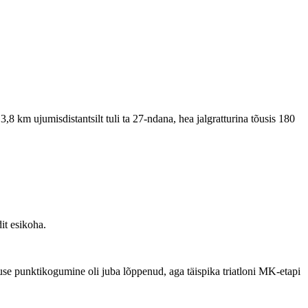
,8 km ujumisdistantsilt tuli ta 27-ndana, hea jalgratturina tõusis 180
dit esikoha.
luse punktikogumine oli juba lõppenud, aga täispika triatloni MK-etapi