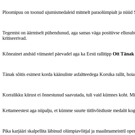
Ploomipuu on toonud ujumismedaleid mitmelt paraolümpialt ja nüüd S
Tegemist on äärmiselt pühendunud, aga samas väga positiivse ellusuhtum
kritiseerivad.
Kõneainet andsid viimastel päevadel aga ka Eesti rallitipp
Ott Tänak
Tänak sõitis esimest korda käänuliste asfaltteedega Korsika rallit, ho
Korralikku kiirust ei õnnestunud saavutada, tuli vaid kümnes koht. Mik
Kettameestest aga niipalju, et kümme suurte tiitlivõistluste medalit k
Pika karjääri skalpellita läbinud olümpiavõitjal ja maailmameistril opere