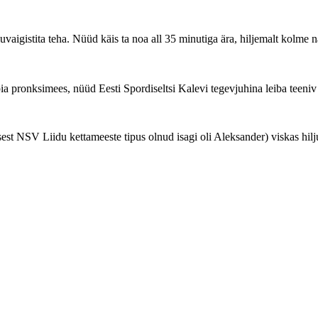
uvaigistita teha. Nüüd käis ta noa all 35 minutiga ära, hiljemalt kolme nä
pia pronksimees, nüüd Eesti Spordiseltsi Kalevi tegevjuhina leiba teen
est NSV Liidu kettameeste tipus olnud isagi oli Aleksander) viskas hiljut