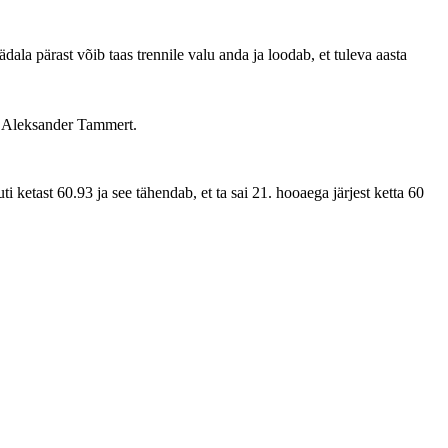
dala pärast võib taas trennile valu anda ja loodab, et tuleva aasta
iv Aleksander Tammert.
i ketast 60.93 ja see tähendab, et ta sai 21. hooaega järjest ketta 60