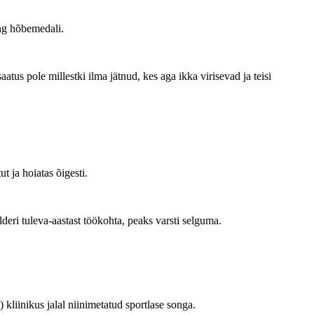
ng hõbemedali.
us pole millestki ilma jätnud, kes aga ikka virisevad ja teisi
t ja hoiatas õigesti.
deri tuleva-aastast töökohta, peaks varsti selguma.
) kliinikus jalal niinimetatud sportlase songa.