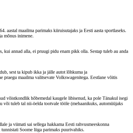
4. aastal maailma parimaks kiiruisutajaks ja Eesti aasta sportlaseks.
 ja mõnus inimene.
, kui annad alla, ei pruugi pidu enam pikk olla. Sestap tuleb au anda
b, sest ta kipub ikka ja jälle autot lõhkuma ja
dne praegu maailma valitsevate Volkswagenitega. Eestlane võitis
ud võistkondlik hõbemedal kaugele libisenud, ka pole Tänakul isegi
ku või tuleb tal nii-öelda tootvale tööle (mehaanikuks, automüüjaks
kullale ja viimati sai sellega hakkama Eesti rahvusmeeskonna
 tunnistati Soome liiga parimaks puurivahiks.