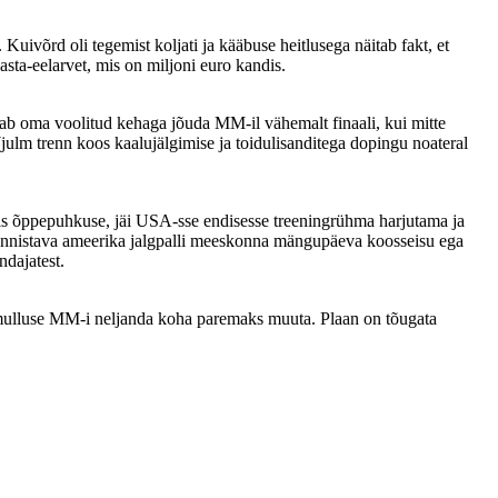
võrd oli tegemist koljati ja kääbuse heitlusega näitab fakt, et
sta-eelarvet, mis on miljoni euro kandis.
dab oma voolitud kehaga jõuda MM-il vähemalt finaali, kui mitte
t (julm trenn koos kaalujälgimise ja toidulisanditega dopingu noateral
is õppepuhkuse, jäi USA-sse endisesse treeningrühma harjutama ja
e tunnistava ameerika jalgpalli meeskonna mängupäeva koosseisu ega
ndajatest.
mulluse MM-i neljanda koha paremaks muuta. Plaan on tõugata