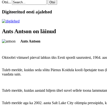
Otsi...
Otsi
Digiteeritud eesti ajalehed
Ants Antson on läinud
Ants Antson
Oktoobri viimasel päeval lahkus üks Eesti spordi saurustest, 1964. aas
Tuleb meelde, kuidas seda sõitu Pärnus Koidula kooli õpetajate toas (k
vaadata sain.
Tuleb meelde, kuidas aastaid hiljem ühel suvel sellele toona lammutami
Tuleb meelde aga ka 2002. aasta Salt Lake City olümpia pressipidu, ku