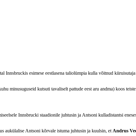
tal Innsbruckis esimese eestlasena taliolümpia kulla võitnud kiiruisutaj
uhu minusuguseid kutsuti tavaliselt pattude eest aru andma) koos teiste 
seelsele Innsbrucki staadionile juhtusin ja Antsoni kulladistantsi eneses
s aukülalise Antsoni kõrvale istuma juhtusin ja kuulsin, et
Andrus Ve