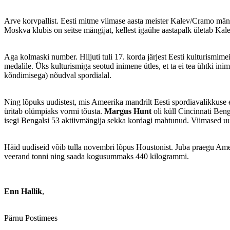
Arve korvpallist. Eesti mitme viimase aasta meister Kalev/Cramo mäng
Moskva klubis on seitse mängijat, kellest igaühe aastapalk ületab Kal
Aga kolmaski number. Hiljuti tuli 17. korda järjest Eesti kulturismime
medalile. Üks kulturismiga seotud inimene ütles, et ta ei tea ühtki inim
kõndimisega) nõudval spordialal.
Ning lõpuks uudistest, mis Ameerika mandrilt Eesti spordiavalikkuse 
üritab olümpiaks vormi tõusta.
Margus Hunt
oli küll Cincinnati Beng
isegi Bengalsi 53 aktiivmängija sekka kordagi mahtunud. Viimased uudi
Häid uudiseid võib tulla novembri lõpus Houstonist. Juba praegu Ame
veerand tonni ning saada kogusummaks 440 kilogrammi.
Enn Hallik
,
Pärnu Postimees