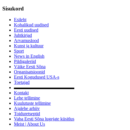
Sisukord
Esileht
Kohalikud uudised
Eesti uudised
Juhtkirjad
Arvamuslood
Kunst ja kultuur
Sport
News in English
Pildigaleriid
Väike Eesti Sõna
Organisatsioonid
Eesti Kogudused USA-s
Toetajad
▬▬▬▬▬▬▬▬▬▬▬▬▬
Kontakt
Lehe tellimine
Kuulutuste tellimine
Ajalehe arhiiv
Toiduretseptid
Vaba Eesti Sõna lugejate küsitlus
Meist | About Us