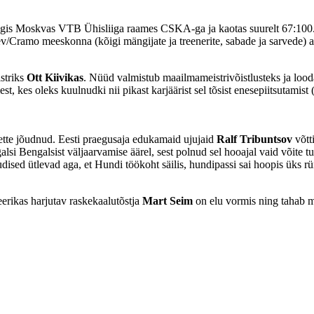
is Moskvas VTB Ühisliiga raames CSKA-ga ja kaotas suurelt 67:100. Kui
ev/Cramo meeskonna (kõigi mängijate ja treenerite, sabade ja sarvede) aa
istriks
Ott Kiivikas
. Nüüd valmistub maailmameistrivõistlusteks ja loo
est, kes oleks kuulnudki nii pikast karjäärist sel tõsist enesepiitsutamis
ette jõudnud. Eesti praegusaja edukamaid ujujaid
Ralf Tribuntsov
võtt
alsi Bengalsist väljaarvamise äärel, sest polnud sel hooajal vaid võit
sed ütlevad aga, et Hundi töökoht säilis, hundipassi sai hoopis üks rü
erikas harjutav raskekaalutõstja
Mart Seim
on elu vormis ning tahab 