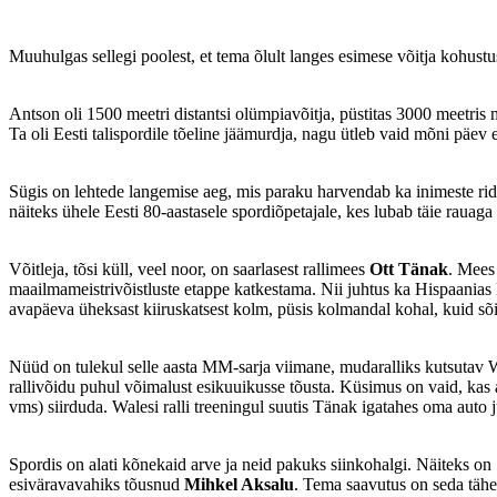
Muuhulgas sellegi poolest, et tema õlult langes esimese võitja kohustus
Antson oli 1500 meetri distantsi olümpiavõitja, püstitas 3000 meetris m
Ta oli Eesti talispordile tõeline jäämurdja, nagu ütleb vaid mõni päe
Sügis on lehtede langemise aeg, mis paraku harvendab ka inimeste ridu
näiteks ühele Eesti 80-aastasele spordiõpetajale, kes lubab täie rauaga
Võitleja, tõsi küll, veel noor, on saarlasest rallimees
Ott Tänak
. Mees
maailmameistrivõistluste etappe katkestama. Nii juhtus ka Hispaanias 
avapäeva üheksast kiiruskatsest kolm, püsis kolmandal kohal, kuid sõitis 
Nüüd on tulekul selle aasta MM-sarja viimane, mudaralliks kutsutav 
rallivõidu puhul võimalust esikuuikusse tõusta. Küsimus on vaid, kas a
vms) siirduda. Walesi ralli treeningul suutis Tänak igatahes oma auto
Spordis on alati kõnekaid arve ja neid pakuks siinkohalgi. Näiteks on 
esiväravavahiks tõusnud
Mihkel Aksalu
. Tema saavutus on seda tähe