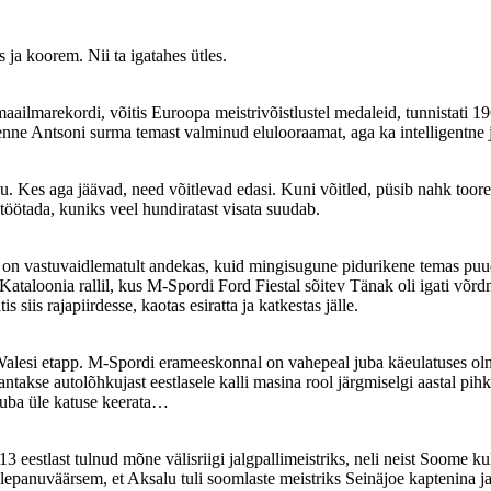
 ja koorem. Nii ta igatahes ütles.
aailmarekordi, võitis Euroopa meistrivõistlustel medaleid, tunnistati 196
v enne Antsoni surma temast valminud elulooraamat, aga ka intelligentne
. Kes aga jäävad, need võitlevad edasi. Kuni võitled, püsib nahk toores
 töötada, kuniks veel hundiratast visata suudab.
 on vastuvaidlematult andekas, kuid mingisugune pidurikene temas puudu
Kataloonia rallil, kus M-Spordi Ford Fiestal sõitev Tänak oli igati võr
siis rajapiirdesse, kaotas esiratta ja katkestas jälle.
Walesi etapp. M-Spordi erameeskonnal on vahepeal juba käeulatuses oln
ntakse autolõhkujast eestlasele kalli masina rool järgmiselgi aastal pih
 juba üle katuse keerata…
13 eestlast tulnud mõne välisriigi jalgpallimeistriks, neli neist Soome 
lepanuväärsem, et Aksalu tuli soomlaste meistriks Seinäjoe kaptenina ja