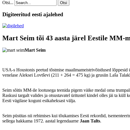
Otsi...
Otsi
Digiteeritud eesti ajalehed
Mart Seim tõi 43 aasta järel Eestile MM-m
Mart Seim
USA-s Houstonis peetud tõstmise maailmameistrivõistlused lõppesid ü
venelase Aleksei Lovtševi (211 + 264 = 475 kg) ja grusiin Laša Tal
Seim sõitis MM-ile lootusega teenida pigem väike medal oma trumpala
Raskusi targalt valides ja otsustavatel üritustel kindel olles jäi ta
Eesti vägilase koguni esikaheksast välja.
Seim püstitas nii rebimises kui tõukamises Eesti rekordid, tsementeeris
sellega hakkama 1972. aastal legendaarne
Jaan Talts
.