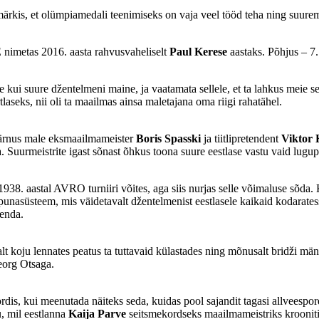
a märkis, et olümpiamedali teenimiseks on vaja veel tööd teha ning suure
nimetas 2016. aasta rahvusvaheliselt
Paul Kerese
aastaks. Põhjus – 7.
kui suure džentelmeni maine, ja vaatamata sellele, et ta lahkus meie sea
rtlaseks, nii oli ta maailmas ainsa maletajana oma riigi rahatähel.
 Pärnus male eksmaailmameister
Boris Spasski
ja tiitlipretendent
Viktor 
ma. Suurmeistrite igast sõnast õhkus toona suure eestlase vastu vaid lugu
938. aastal AVRO turniiri võites, aga siis nurjas selle võimaluse sõda. K
unasüsteem, mis väidetavalt džentelmenist eestlasele kaikaid kodaratess
senda.
t koju lennates peatus ta tuttavaid külastades ning mõnusalt bridži mäng
eorg Otsaga.
ordis, kui meenutada näiteks seda, kuidas pool sajandit tagasi allveespord
u, mil eestlanna
Kaija Parve
seitsmekordseks maailmameistriks krooniti.