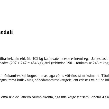
edali
liraskekaalu ehk üle 105 kg kaaluvate meeste esinemisega. Ja eestlast
akhadze (207 + 247 = 454 kg) järel (rebimise 190 + tõukamise 248 = 
l tõukamises kui kogusummas, aga võttis võistlusest maksimumi. Tõukam
 küll kogusumma kulla- ning hõbedameestest kaugele, ent edestas vaid üh
 oma Rio de Janeiro olümpiakohta, aga mis kõige tähtsam, lõpetas 43 aast