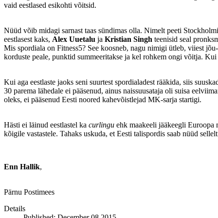
vaid eestlased esikohti võitsid.
Nüüd võib midagi sarnast taas sündimas olla. Nimelt peeti Stockholmi
eestlasest kaks,
Alex Uuetalu
ja
Kristian Singh
teenisid seal pronksm
Mis spordiala on Fitness5? See koosneb, nagu nimigi ütleb, viiest jõu
korduste peale, punktid summeeritakse ja kel rohkem ongi võitja. Kui t
Kui aga eestlaste jaoks seni suurtest spordialadest rääkida, siis su
30 parema lähedale ei pääsenud, ainus naissuusataja oli suisa eelvii
oleks, ei pääsenud Eesti noored kahevõistlejad MK-sarja startigi.
Hästi ei läinud eestlastel ka
curlingu
ehk maakeeli jääkeegli Euroopa me
kõigile vastastele. Tahaks uskuda, et Eesti talispordis saab nüüd sellel
Enn Hallik
,
Pärnu Postimees
Details
Published: December 08 2015