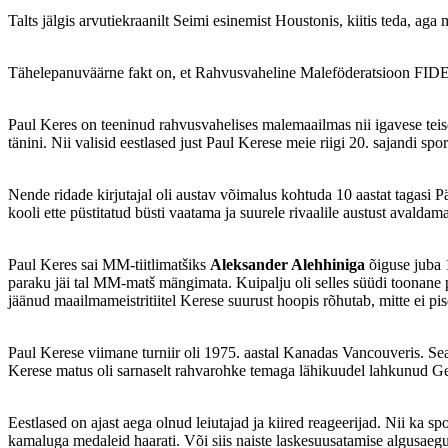
Talts jälgis arvutiekraanilt Seimi esinemist Houstonis, kiitis teda, ag
Tähelepanuväärne fakt on, et Rahvusvaheline Maleföderatsioon FIDE 
Paul Keres on teeninud rahvusvahelises malemaailmas nii igavese teise 
tänini. Nii valisid eestlased just Paul Kerese meie riigi 20. sajandi spo
Nende ridade kirjutajal oli austav võimalus kohtuda 10 aastat tagasi
kooli ette püstitatud büsti vaatama ja suurele rivaalile austust avalda
Paul Keres sai MM-tiitlimatšiks
Aleksander Alehhiniga
õiguse juba 1
paraku jäi tal MM-matš mängimata. Kuipalju oli selles süüdi toonane p
jäänud maailmameistritiitel Kerese suurust hoopis rõhutab, mitte ei pi
Paul Kerese viimane turniir oli 1975. aastal Kanadas Vancouveris. Seal
Kerese matus oli sarnaselt rahvarohke temaga lähikuudel lahkunud G
Eestlased on ajast aega olnud leiutajad ja kiired reageerijad. Nii ka sp
kamaluga medaleid haarati. Või siis naiste laskesuusatamise algusaeg