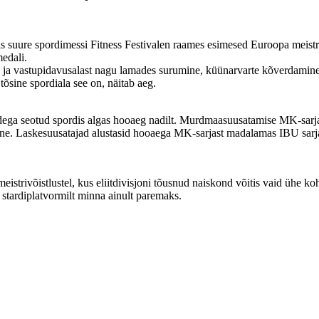
s suure spordimessi Fitness Festivalen raames esimesed Euroopa meistr
edali.
- ja vastupidavusalast nagu lamades surumine, küünarvarte kõverdamine, 
õsine spordiala see on, näitab aeg.
uskadega seotud spordis algas hooaeg nadilt. Murdmaasuusatamise MK-sa
mane. Laskesuusatajad alustasid hooaega MK-sarjast madalamas IBU sarja
istrivõistlustel, kus eliitdivisjoni tõusnud naiskond võitis vaid ühe ko
t stardiplatvormilt minna ainult paremaks.