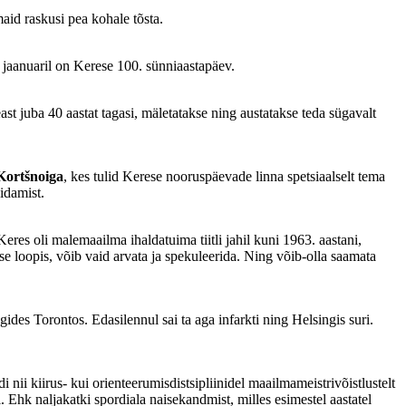
maid raskusi pea kohale tõsta.
 jaanuaril on Kerese 100. sünniaastapäev.
st juba 40 aastat tagasi, mäletatakse ning austatakse teda sügavalt
Kortšnoiga
, kes tulid Kerese nooruspäevade linna spetsiaalselt tema
pidamist.
eres oli malemaailma ihaldatuima tiitli jahil kuni 1963. aastani,
e loopis, võib vaid arvata ja spekuleerida. Ning võib-olla saamata
ides Torontos. Edasilennul sai ta aga infarkti ning Helsingis suri.
i nii kiirus- kui orienteerumisdistsipliinidel maailmameistrivõistlustelt
 Ehk naljakatki spordiala naisekandmist, milles esimestel aastatel