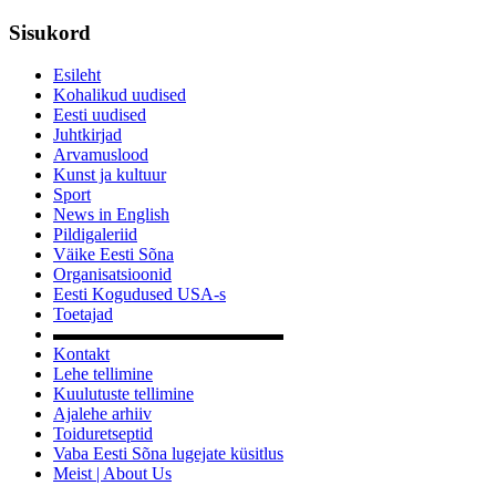
Sisukord
Esileht
Kohalikud uudised
Eesti uudised
Juhtkirjad
Arvamuslood
Kunst ja kultuur
Sport
News in English
Pildigaleriid
Väike Eesti Sõna
Organisatsioonid
Eesti Kogudused USA-s
Toetajad
▬▬▬▬▬▬▬▬▬▬▬▬▬
Kontakt
Lehe tellimine
Kuulutuste tellimine
Ajalehe arhiiv
Toiduretseptid
Vaba Eesti Sõna lugejate küsitlus
Meist | About Us