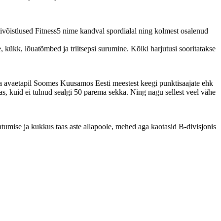
ivõistlused Fitness5 nime kandval spordialal ning kolmest osalenud
kükk, lõuatõmbed ja triitsepsi surumine. Kõiki harjutusi sooritatakse
rja avaetapil Soomes Kuusamos Eesti meestest keegi punktisaajate ehk
s, kuid ei tulnud sealgi 50 parema sekka. Ning nagu sellest veel vähe
htumise ja kukkus taas aste allapoole, mehed aga kaotasid B-divisjonis