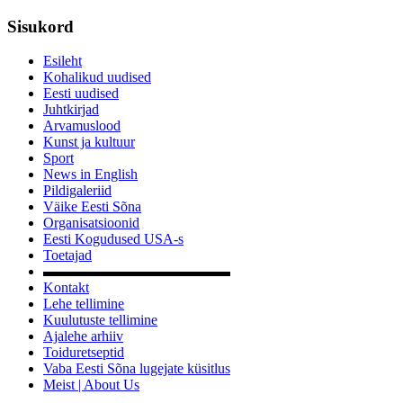
Sisukord
Esileht
Kohalikud uudised
Eesti uudised
Juhtkirjad
Arvamuslood
Kunst ja kultuur
Sport
News in English
Pildigaleriid
Väike Eesti Sõna
Organisatsioonid
Eesti Kogudused USA-s
Toetajad
▬▬▬▬▬▬▬▬▬▬▬▬▬
Kontakt
Lehe tellimine
Kuulutuste tellimine
Ajalehe arhiiv
Toiduretseptid
Vaba Eesti Sõna lugejate küsitlus
Meist | About Us