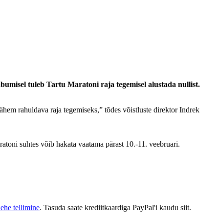
bumisel tuleb Tartu Maratoni raja tegemisel alustada nullist.
ähem rahuldava raja tegemiseks,” tõdes võistluste direktor Indrek
atoni suhtes võib hakata vaatama pärast 10.-11. veebruari.
ehe tellimine
. Tasuda saate krediitkaardiga PayPal'i kaudu siit.