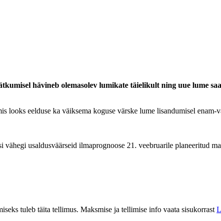
ätkumisel hävineb olemasolev lumikate täielikult ning uue lume saa
i, mis looks eelduse ka väiksema koguse värske lume lisandumisel enam-v
i vähegi usaldusväärseid ilmaprognoose 21. veebruarile planeeritud mar
eks tuleb täita tellimus. Maksmise ja tellimise info vaata sisukorrast
L