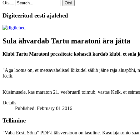
Otsi...
Otsi
Digiteeritud eesti ajalehed
Sula ähvardab Tartu maratoni ära jätta
Klubi Tartu Maratoni pressiteate kohaselt kardab klubi, et sula j
"Aga lootus on, et metsavahelistel lõikudel säilib jäine raja aluspõh
Kelk.
Küsimusele, kas maraton 21. veebruaril toimub, vastas Kelk, et esimes
Details
Published: February 01 2016
Tellimine
"Vaba Eesti Sõna" PDF-i täisversioon on tasuline. Kasutajakonto saamis