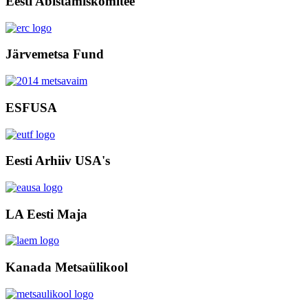
Eesti Abistamiskomitee
Järvemetsa Fund
ESFUSA
Eesti Arhiiv USA's
LA Eesti Maja
Kanada Metsaülikool