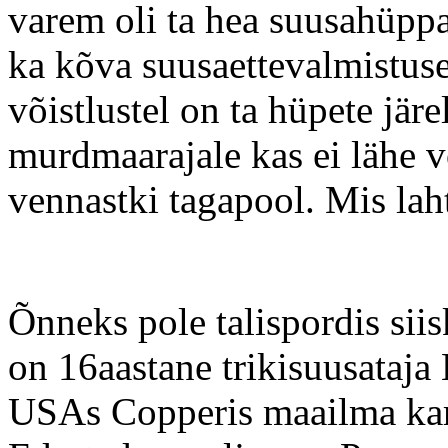
varem oli ta hea suusahüppa
ka kõva suusaettevalmistuse,
võistlustel on ta hüpete järe
murdmaarajale kas ei lähe v
vennastki tagapool. Mis lahti
Õnneks pole talispordis sii
on 16aastane trikisuusataja 
USAs Copperis maailma kari