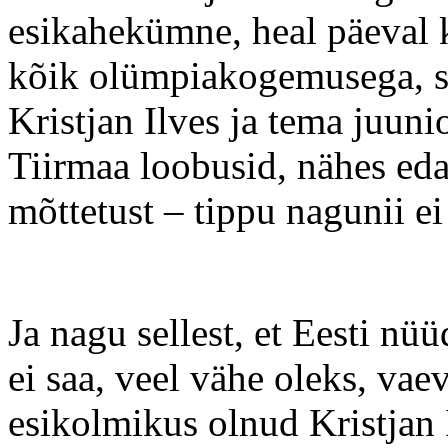
esikahekümne, heal päeval 
kõik olümpiakogemusega, sii
Kristjan Ilves ja tema juuni
Tiirmaa loobusid, nähes eda
mõttetust – tippu nagunii ei
Ja nagu sellest, et Eesti nu
ei saa, veel vähe oleks, va
esikolmikus olnud Kristjan 