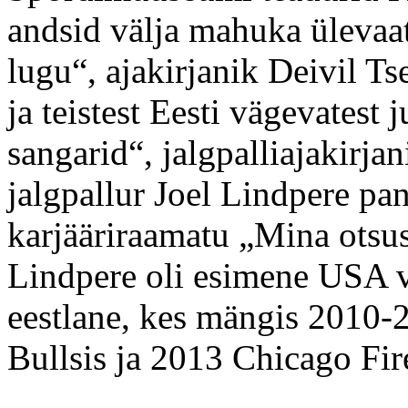
andsid välja mahuka ülevaa
lugu“, ajakirjanik Deivil Tse
ja teistest Eesti vägevatest 
sangarid“, jalgpalliajakirja
jalgpallur Joel Lindpere pa
karjääriraamatu „Mina otsu
Lindpere oli esimene USA v
eestlane, kes mängis 2010
Bullsis ja 2013 Chicago Fi