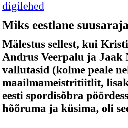
Miks eestlane suusaraja
Mälestus sellest, kui Kris
Andrus Veerpalu ja Jaak
vallutasid (kolme peale ne
maailmameistritiitlit, li
eesti spordisõbra pöördess
hõõruma ja küsima, oli se