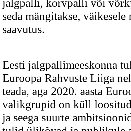
jalgpalli, korvpalli või võrkp
seda mängitakse, väikesele r
saavutus.
Eesti jalgpallimeeskonna tu
Euroopa Rahvuste Liiga nel
teada, aga 2020. aasta Euro
valikgrupid on küll loositu
ja seega suurte ambitsioonid
tulid ülikõvad ja publikule 