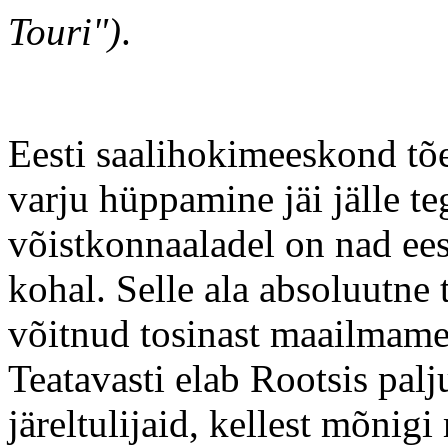
Touri")
.
Eesti saalihokimeeskond tões
varju hüppamine jäi jälle t
võistkonnaaladel on nad ee
kohal. Selle ala absoluutne 
võitnud tosinast maailmameis
Teatavasti elab Rootsis palju
järeltulijaid, kellest mõnig