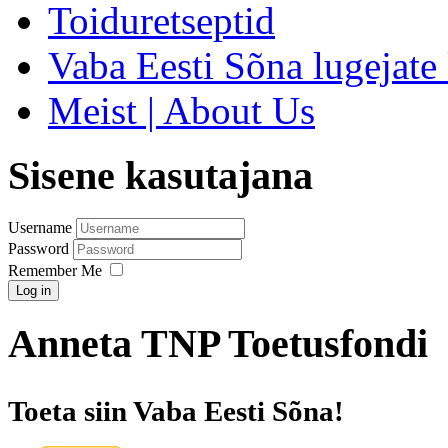
Toiduretseptid
Vaba Eesti Sõna lugejate 
Meist | About Us
Sisene kasutajana
Username
Password
Remember Me
Log in
Anneta TNP Toetusfondi
Toeta siin Vaba Eesti Sõna!