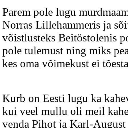
Parem pole lugu murdmaame
Norras Lillehammeris ja sõi
võistlusteks Beitöstolenis po
pole tulemust ning miks peak
kes oma võimekust ei tõest
Kurb on Eesti lugu ka kahevõ
kui veel mullu oli meil kah
venda Pihot ja Karl-August