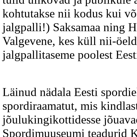
kohtutakse nii kodus kui võ
jalgpalli!) Saksamaa ning Ho
Valgevene, kes küll nii-öe
jalgpallitaseme poolest Eest
Läinud nädala Eesti spordie
spordiraamatut, mis kindlas
jõulukingikottidesse jõuava
Spordimuuseumi teadurid Ka