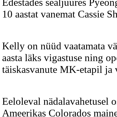
Edestades sealjuures Pyeongc
10 aastat vanemat Cassie Sh
Kelly on nüüd vaatamata väg
aasta läks vigastuse ning op
täiskasvanute MK-etapil ja 
Eeloleval nädalavahetusel o
Ameerikas Colorados mainek