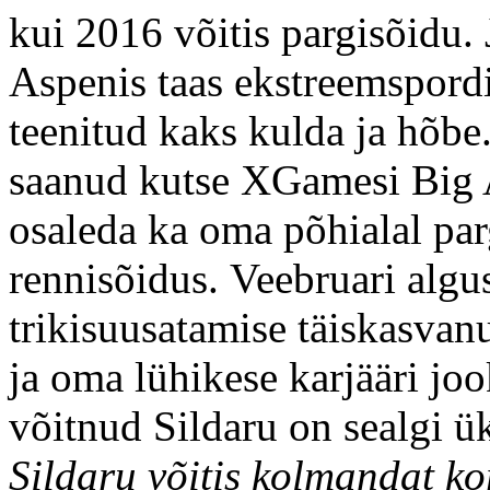
kui 2016 võitis pargisõidu.
Aspenis taas ekstreemspord
teenitud kaks kulda ja hõbe
saanud kutse XGamesi Big Ai
osaleda ka oma põhialal par
rennisõidus. Veebruari algu
trikisuusatamise täiskasvan
ja oma lühikese karjääri jo
võitnud Sildaru on sealgi ük
Sildaru võitis kolmandat 