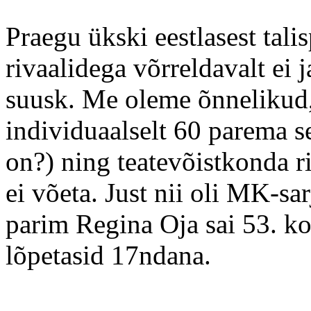
Praegu ükski eestlasest tal
rivaalidega võrreldavalt ei 
suusk. Me oleme õnnelikud, 
individuaalselt 60 parema se
on?) ning teatevõistkonda r
ei võeta. Just nii oli MK-sa
parim Regina Oja sai 53. ko
lõpetasid 17ndana.