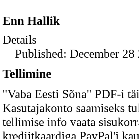
Enn Hallik
Details
Published: December 28
Tellimine
"Vaba Eesti Sõna" PDF-i täi
Kasutajakonto saamiseks tul
tellimise info vaata sisukor
krediitkaardiga PayPal'i kau