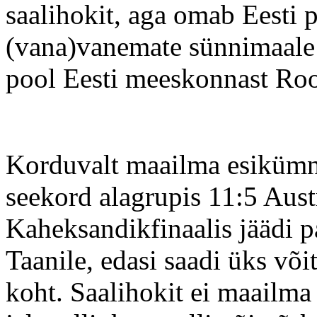
saalihokit, aga omab Eesti p
(vana)vanemate sünnimaale
pool Eesti meeskonnast Ro
Korduvalt maailma esikümn
seekord alagrupis 11:5 Austr
Kaheksandikfinaalis jäädi pa
Taanile, edasi saadi üks või
koht. Saalihokit ei maailma