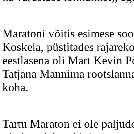
Maratoni võitis esimese so
Koskela, püstitades rajarek
eestlasena
oli
Mart Kevin P
Tatjana
Mannima
rootslanna
koha.
Tartu Maraton ei ole paljude