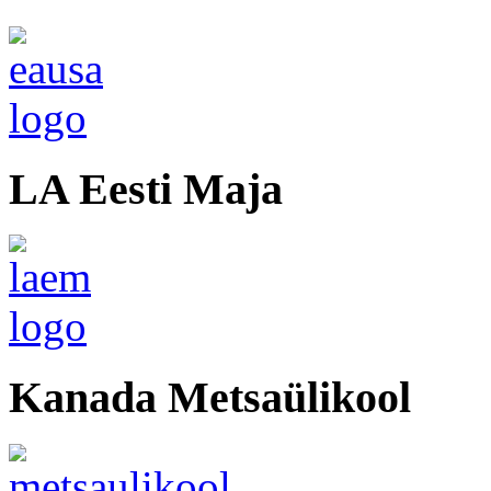
LA Eesti Maja
Kanada Metsaülikool