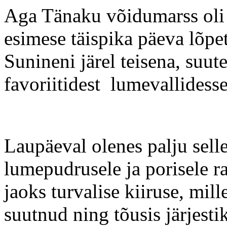
Aga Tänaku võidumarss oli 
esimese täispika päeva lõpe
Sunineni järel teisena, suute
favoriitidest lumevallidess
Laupäeval olenes palju selle
lumepudrusele ja porisele ra
jaoks turvalise kiiruse, mil
suutnud ning tõusis järjesti