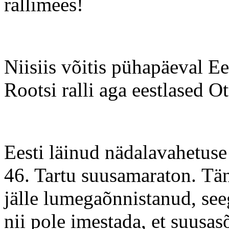
rallimees!
Niisiis võitis pühapäeval E
Rootsi ralli aga eestlased O
Eesti läinud nädalavahetuse
46. Tartu suusamaraton
.
Tän
jälle lumegaõnnistanud, see
nii pole imestada, et suusas