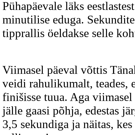
Pühapäevale läks eestlastes
minutilise eduga. Sekundit
tipprallis öeldakse selle koh
Viimasel päeval võttis Täna
veidi rahulikumalt, teades, e
finišisse tuua. Aga viimasel
jälle gaasi põhja, edestas j
3,5 sekundiga ja näitas, ke