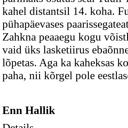
kahel distantsil 14. koha. Fu
pühapäevases paarissegate
Zahkna peaaegu kogu võistlu
vaid üks lasketiirus ebaõn
lõpetas. Aga ka kaheksas k
paha, nii kõrgel pole eestl
Enn Hallik
Details