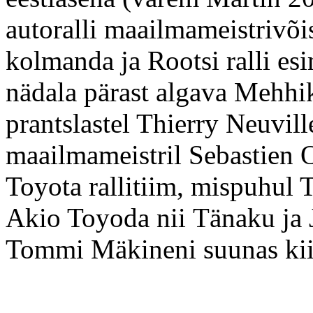
autoralli maailmameistrivõis
kolmanda ja Rootsi ralli esi
nädala pärast algava Mehhik
prantslastel Thierry Neuvill
maailmameistril Sebastien O
Toyota rallitiim, mispuhul 
Akio Toyoda nii Tänaku ja Jä
Tommi Mäkineni suunas kii