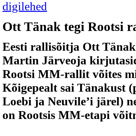
Ott Tänak tegi Rootsi ra
Eesti rallisõitja
Ott Täna
Martin
Järveoja
kirjutas
Rootsi MM-rallit võites m
Kõigepealt sai Tänakust (p
Loebi ja Neuvile’i järel) 
on Rootsis MM-etapi võit