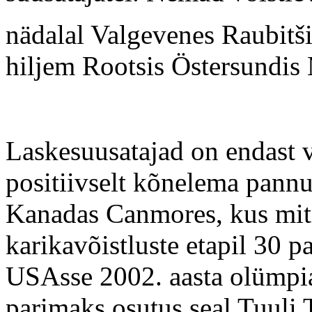
nädalal Valgevenes Raubitš
hiljem Rootsis Östersundis
Laskesuusatajad on endast v
positiivselt kõnelema pannu
Kanadas Canmores, kus mit
karikavõistluste etapil 30 p
USAsse 2002. aasta olümpia
parimaks
osutus seal
Tuuli 