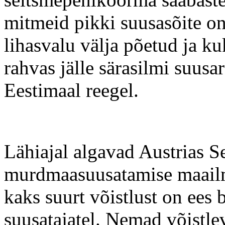
mitmeid pikki suusasõite on
lihasvalu välja põetud ja 
rahvas jälle särasilmi suusar
Eestimaal reegel.
Lähiajal algavad Austrias S
murdmaasuusatamise maailm
kaks suurt võistlust on ees b
suusatajatel. Nemad võistle