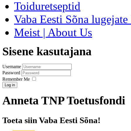
Toiduretseptid
Vaba Eesti Sõna lugejate 
Meist | About Us
Sisene kasutajana
Username
Password
Remember Me
Log in
Anneta TNP Toetusfondi
Toeta siin Vaba Eesti Sõna!