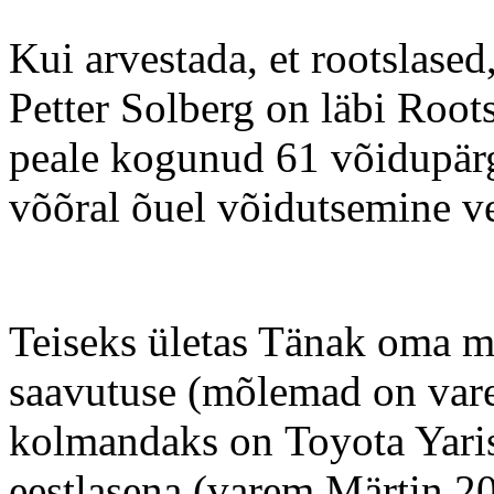
Kui arvestada, et rootslased
Petter Solberg on läbi Roots
peale kogunud 61 võidupärga
võõral õuel võidutsemine 
Teiseks ületas Tänak oma m
saavutuse (mõlemad on vare
kolmandaks on Toyota Yarise
eestlasena (varem Märtin 2