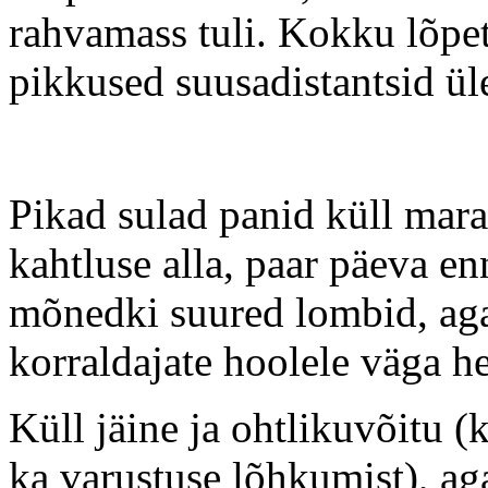
rahvamass tuli. Kokku lõpet
pikkused suusadistantsid ü
Pikad sulad panid küll mar
kahtluse alla, paar päeva enne
mõnedki suured lombid, aga 
korraldajate hoolele väga he
Küll jäine ja ohtlikuvõitu (
ka varustuse lõhkumist), aga