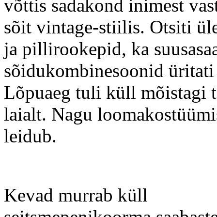
võttis sadakond inimest vas
sõit
vintage
-stiilis. Otsiti 
ja pillirookepid, ka suusasa
sõidukombinesoonid üritati
Lõpuaeg tuli küll mõistagi 
laialt. Nagu loomakostüümis
leidub.
Kevad murrab küll
seitsmepenikoorma saabaste