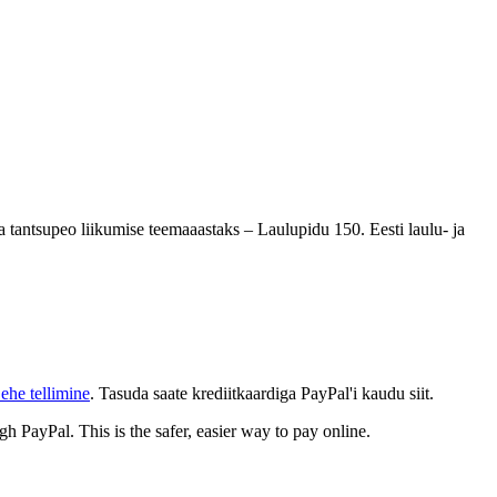
a tantsupeo liikumise teemaaastaks – Laulupidu 150. Eesti laulu- ja
ehe tellimine
. Tasuda saate krediitkaardiga PayPal'i kaudu siit.
gh PayPal. This is the safer, easier way to pay online.