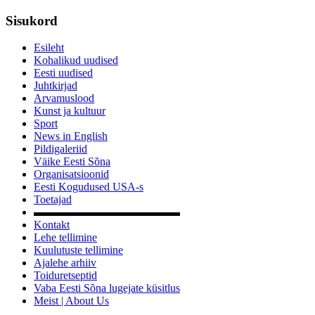
Sisukord
Esileht
Kohalikud uudised
Eesti uudised
Juhtkirjad
Arvamuslood
Kunst ja kultuur
Sport
News in English
Pildigaleriid
Väike Eesti Sõna
Organisatsioonid
Eesti Kogudused USA-s
Toetajad
▬▬▬▬▬▬▬▬▬▬▬▬▬
Kontakt
Lehe tellimine
Kuulutuste tellimine
Ajalehe arhiiv
Toiduretseptid
Vaba Eesti Sõna lugejate küsitlus
Meist | About Us