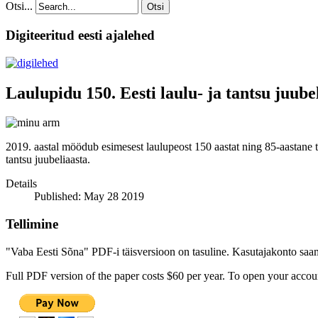
Otsi...
Otsi
Digiteeritud eesti ajalehed
Laulupidu 150. Eesti laulu- ja tantsu juube
2019. aastal möödub esimesest laulupeost 150 aastat ning 85-aastane t
tantsu juubeliaasta.
Details
Published: May 28 2019
Tellimine
"Vaba Eesti Sõna" PDF-i täisversioon on tasuline. Kasutajakonto saamis
Full PDF version of the paper costs $60 per year. To open your accoun