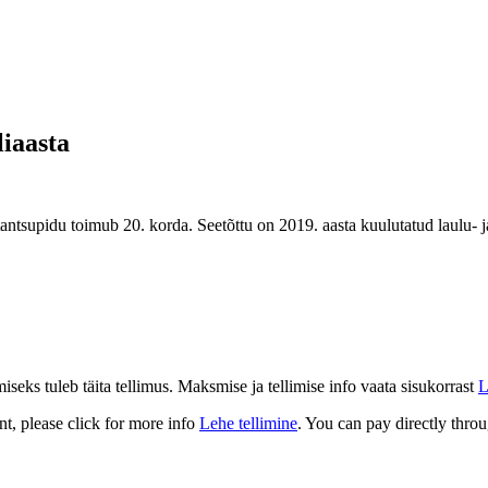
liaasta
antsupidu toimub 20. korda. Seetõttu on 2019. aasta kuulutatud laulu- j
eks tuleb täita tellimus. Maksmise ja tellimise info vaata sisukorrast
L
t, please click for more info
Lehe tellimine
. You can pay directly throu