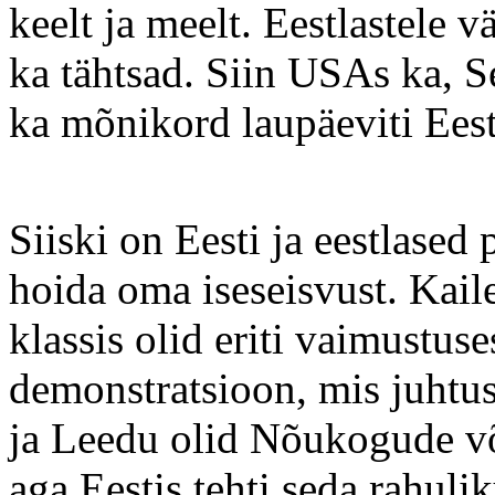
keelt ja meelt. Eestlastele 
ka tähtsad. Siin USAs ka, Se
ka mõnikord laupäeviti Eest
Siiski on Eesti ja eestlased
hoida oma iseseisvust. Kail
klassis olid eriti vaimustuse
demonstratsioon, mis juhtus 
ja Leedu olid Nõukogude võ
aga Eestis tehti seda rahuliku