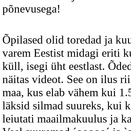
põnevusega!
Õpilased olid toredad ja ku
varem Eestist midagi eriti k
küll, isegi üht eestlast. Õde
näitas videot. See on ilus r
maa, kus elab vähem kui 1.5
läksid silmad suureks, kui ku
leiutati maailmakuulus ja k