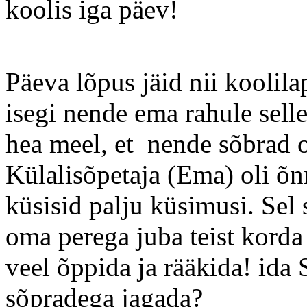
koolis iga päev!
Päeva lõpus jäid nii koolila
isegi nende ema rahule selle
hea meel, et nende sõbrad o
Külalisõpetaja (Ema) oli õnn
küsisid palju küsimusi. Sel 
oma perega juba teist korda 
veel õppida ja rääkida! ida
sõpradega jagada?