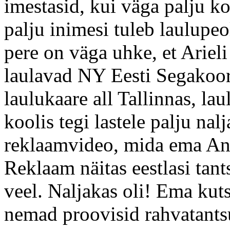
imestasid, kui väga palju ko
palju inimesi tuleb laulup
pere on väga uhke, et Ariel
laulavad NY Eesti Segakoori
laulukaare all Tallinnas, lau
koolis tegi lastele palju nal
reklaamvideo, mida ema Ang
Reklaam näitas eestlasi tants
veel. Naljakas oli! Ema kut
nemad proovisid rahvatantsu