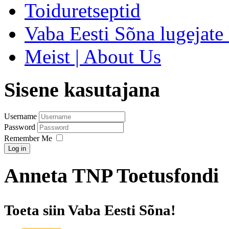
Toiduretseptid
Vaba Eesti Sõna lugejate 
Meist | About Us
Sisene kasutajana
Username
Password
Remember Me
Log in
Anneta TNP Toetusfondi
Toeta siin Vaba Eesti Sõna!