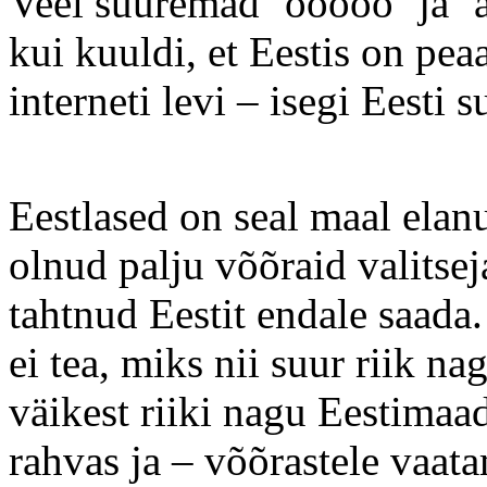
Veel suuremad ´ooooo´ ja `aa
kui kuuldi, et Eestis on pe
interneti levi – isegi Eesti 
Eestlased on seal maal elan
olnud palju võõraid valitsej
tahtnud Eestit endale saada. 
ei tea, miks nii suur riik n
väikest riiki nagu Eestimaa
rahvas ja – võõrastele vaat