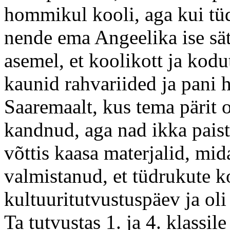
hommikul kooli, aga kui tü
nende ema Angeelika ise sä
asemel, et koolikott ja kod
kaunid rahvariided ja pani 
Saaremaalt, kus tema pärit
kandnud, aga nad ikka paista
võttis kaasa materjalid, mid
valmistanud, et tüdrukute ko
kultuuritutvustuspäev ja oli
Ta tutvustas 1. ja 4. klassil