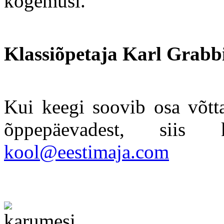
kogemusi.
Klassiõpetaja Karl Grabb
Kui keegi soovib osa võtta
õppepäevadest, siis k
kool@eestimaja.com