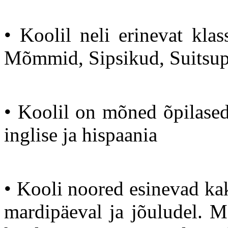
• Koolil neli erinevat kla
Mõmmid, Sipsikud, Suitsup
• Koolil on mõned õpilased
inglise ja hispaania
• Kooli noored esinevad kak
mardipäeval ja jõuludel. M