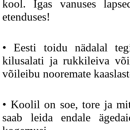
kool. Igas vanuses lapse
etenduses!
• Eesti toidu nädalal te
kilusalati ja rukkileiva võ
võileibu nooremate kaaslast
• Koolil on soe, tore ja m
saab leida endale ägeda