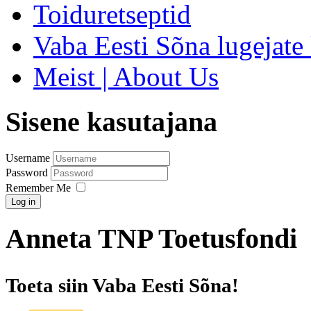
Toiduretseptid
Vaba Eesti Sõna lugejate 
Meist | About Us
Sisene kasutajana
Username
Password
Remember Me
Log in
Anneta TNP Toetusfondi
Toeta siin Vaba Eesti Sõna!