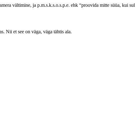
era vältimine, ja p.m.s.k.s.o.s.p.e. ehk “proovida mitte süüa, kui sul
s. Nii et see on väga, väga tähtis ala.