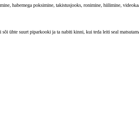
ine, habemega poksimine, takistusjooks, ronimine, hiilimine, videokaam
õi ühte suurt piparkooki ja ta nabiti kinni, kui teda leiti seal matsutama