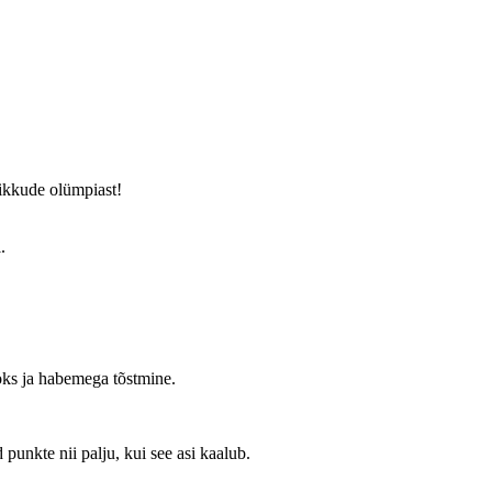
pikkude olümpiast!
.
oks ja habemega tõstmine.
punkte nii palju, kui see asi kaalub.