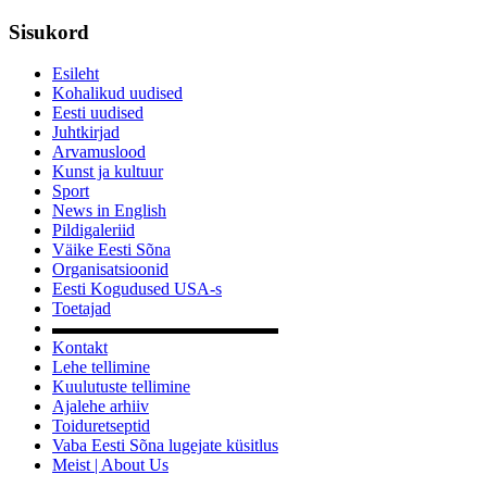
Sisukord
Esileht
Kohalikud uudised
Eesti uudised
Juhtkirjad
Arvamuslood
Kunst ja kultuur
Sport
News in English
Pildigaleriid
Väike Eesti Sõna
Organisatsioonid
Eesti Kogudused USA-s
Toetajad
▬▬▬▬▬▬▬▬▬▬▬▬▬
Kontakt
Lehe tellimine
Kuulutuste tellimine
Ajalehe arhiiv
Toiduretseptid
Vaba Eesti Sõna lugejate küsitlus
Meist | About Us