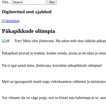
Otsi...
Otsi
Digiteeritud eesti ajalehed
Päkapikkude olümpia
Tere! Mina olen jõuluvana. Ma tahan teile täna rääkida päka
Päkapikud peavad ju teadma, kuidas ronida, joosta ja nii edasi ja edasi
Nii et igal aastal mina, jõuluvana, korraldan päkapikkude olümpiat!
Meil on igasuguseid alasid nagu videokaamera vältimine ja takistusjo
See viimane ala on väga popp, sest sa tõstad asju habemega ja sa saad 