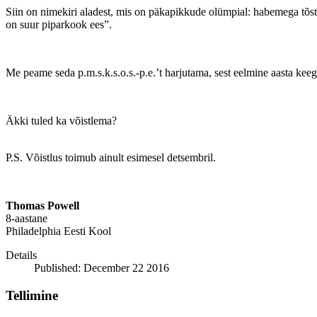
Siin on nimekiri aladest, mis on päkapikkude olümpial: habemega tõstm
on suur piparkook ees”.
Me peame seda p.m.s.k.s.o.s.-p.e.’t harjutama, sest eelmine aasta keegi s
Äkki tuled ka võistlema?
P.S. Võistlus toimub ainult esimesel detsembril.
Thomas Powell
8-aastane
Philadelphia Eesti Kool
Details
Published: December 22 2016
Tellimine