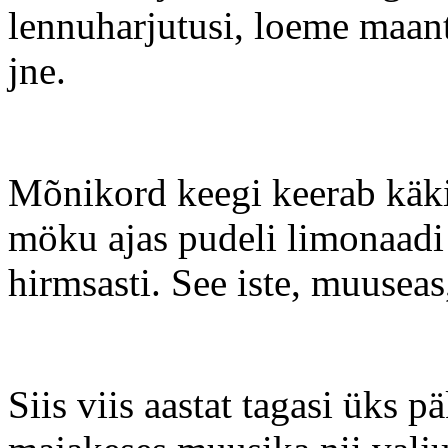
lennuharjutusi, loeme maant
jne.
Mõnikord keegi keerab käki
möku ajas pudeli limonaadi 
hirmsasti. See iste, muuseas
Siis viis aastat tagasi üks 