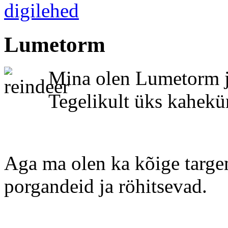
Lumetorm
Mina olen Lumetorm j
Tegelikult üks kahekü
Aga ma olen ka kõige targem
porgandeid ja röhitsevad.