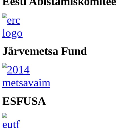
Eesti Abistamiskomitee
Järvemetsa Fund
ESFUSA