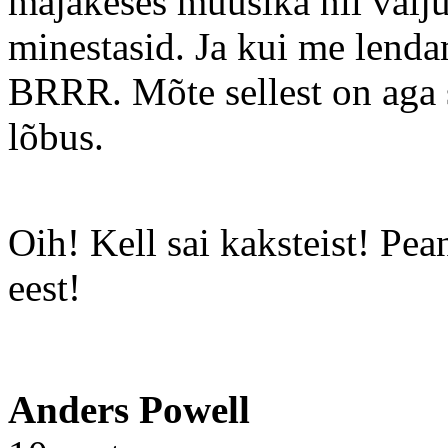
majakeses muusika nii valju
minestasid. Ja kui me lendam
BRRR. Mõte sellest on aga s
lõbus.
Oih! Kell sai kaksteist! Pe
eest!
Anders Powell