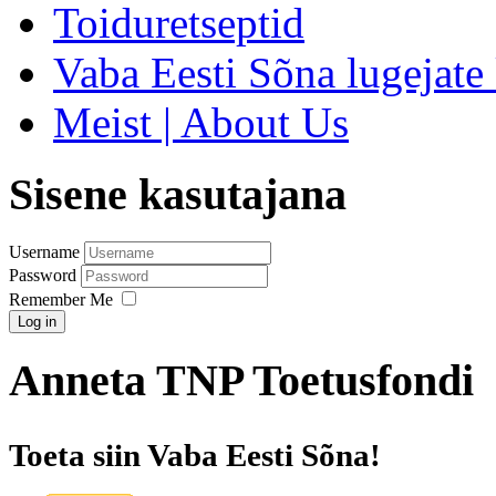
Toiduretseptid
Vaba Eesti Sõna lugejate 
Meist | About Us
Sisene kasutajana
Username
Password
Remember Me
Log in
Anneta TNP Toetusfondi
Toeta siin Vaba Eesti Sõna!