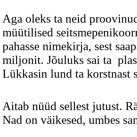
Aga oleks ta neid proovinud
müütilised seitsmepenikoor
pahasse nimekirja, sest saa
miljonit. Jõuluks sai ta pla
Lükkasin lund ta korstnast s
Aitab nüüd sellest jutust. 
Nad on väikesed, umbes sam