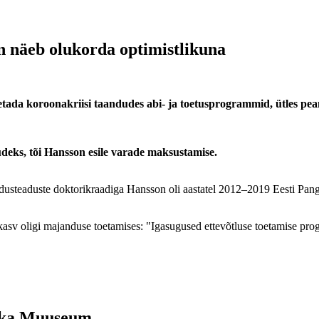
 näeb olukorda optimistlikuna
õpetada koroonakriisi taandudes abi- ja toetusprogrammid, ütles 
deks, tõi Hansson esile varade maksustamise.
usteaduste doktorikraadiga Hansson oli aastatel 2012–2019 Eesti Panga
asv oligi majanduse toetamises: "Igasugused ettevõtluse toetamise progr
oska Muuseum