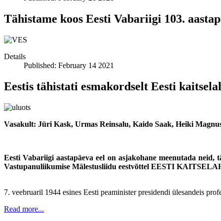
Tähistame koos Eesti Vabariigi 103. aasta
Details
Published: February 14 2021
Eestis tähistati esmakordselt Eesti kaitsel
Vasakult: Jüri Kask, Urmas Reinsalu, Kaido Saak, Heiki Magnus
Eesti Vabariigi aastapäeva eel on asjakohane meenutada neid, tä
Vastupanuliikumise Mälestusliidu eestvõttel EESTI KAITSELA
7. veebruaril 1944 esines Eesti peaminister presidendi ülesandeis prof
Read more...