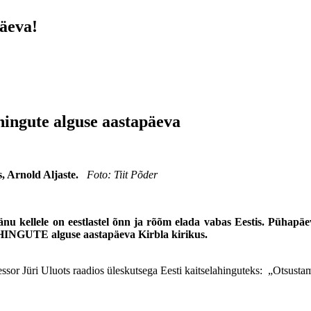
päeva!
ahingute alguse aastapäeva
, Arnold Aljaste.
Foto: Tiit Põder
nu kellele on eestlastel õnn ja rõõm elada vabas Eestis. Pühapäeva
HINGUTE alguse aastapäeva Kirbla kirikus.
essor Jüri Uluots raadios üleskutsega Eesti kaitselahinguteks: „Otsusta