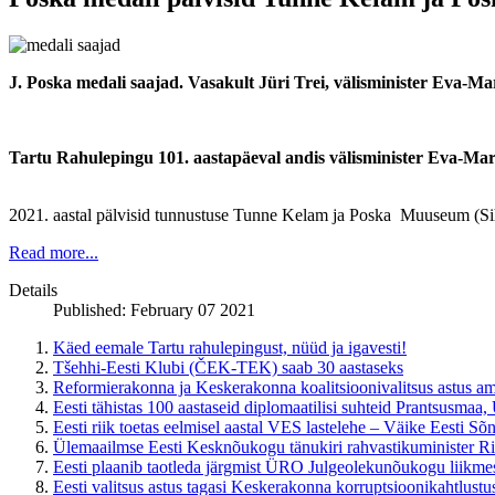
J. Poska medali saajad. Vasakult Jüri Trei, välisminister Eva-Ma
Tartu Rahulepingu 101. aastapäeval andis välisminister Eva-Mar
2021. aastal pälvisid tunnustuse Tunne Kelam ja Poska Muuseum (Si
Read more...
Details
Published: February 07 2021
Käed eemale Tartu rahulepingust, nüüd ja igavesti!
Tšehhi-Eesti Klubi (ČEK-TEK) saab 30 aastaseks
Reformierakonna ja Keskerakonna koalitsioonivalitsus astus am
Eesti tähistas 100 aastaseid diplomaatilisi suhteid Prantsusmaa,
Eesti riik toetas eelmisel aastal VES lastelehe – Väike Eesti Sõ
Ülemaailmse Eesti Kesknõukogu tänukiri rahvastikuminister Ri
Eesti plaanib taotleda järgmist ÜRO Julgeolekunõukogu liikme
Eesti valitsus astus tagasi Keskerakonna korruptsioonikahtlus