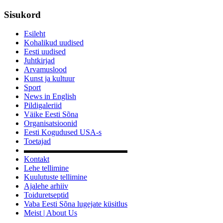
Sisukord
Esileht
Kohalikud uudised
Eesti uudised
Juhtkirjad
Arvamuslood
Kunst ja kultuur
Sport
News in English
Pildigaleriid
Väike Eesti Sõna
Organisatsioonid
Eesti Kogudused USA-s
Toetajad
▬▬▬▬▬▬▬▬▬▬▬▬▬
Kontakt
Lehe tellimine
Kuulutuste tellimine
Ajalehe arhiiv
Toiduretseptid
Vaba Eesti Sõna lugejate küsitlus
Meist | About Us