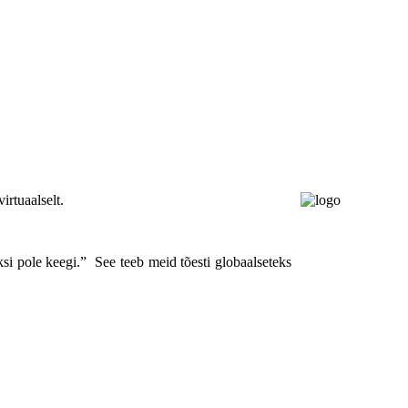
irtuaalselt.
si pole keegi.” See teeb meid tõesti globaalseteks