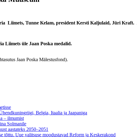
ria Liimets, Tunne Kelam, president Kersti Kaljulaid, Jüri Kraft.
ia Liimets üle Jaan Poska medalid.
htasutus Jaan Poska Mälestusfond).
etisse
 Ühendkuningriigi, Belgia, Itaalia ja Jaapaniga
na – ilmumist
ina Solmanile
sust aastateks 2050–2051
tuse tõttu. Uue valitsuse moodustavad Reform ja Keskerakond