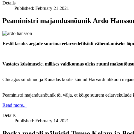
Details
Published: February 21 2021
Peaministri majandusnõunik Ardo Hansson
Eestil tasuks aegade suurima eelarvedefitsiidi vähendamiseks l
Vastates küsimusele, millises valdkonnas oleks ruumi maksutõusu
Chicagos sündinud ja Kanadas koolis käinud Harvardi ülikooli majand
Peaministri majandusnõunik tõi välja, et kõige suurem eelarvekulude k
Read more...
Details
Published: February 14 2021
Poska medali pälvisid Tunne Kelam ja P