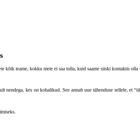
s
ie kõik teame, kokku meie ei saa tulla, kuid saame siiski kontaktis olla v
ult nendega, kes on kohalikud. See annab uue tähenduse sellele, et “ük
imiseks.