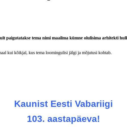
tult paigutatakse tema nimi maailma kümne olulisima arhitekti hul
l kui kõikjal, kus tema loomingulisi jälgi ja mõjutusi kohtab.
Kaunist Eesti Vabariigi
103. aastapäeva!