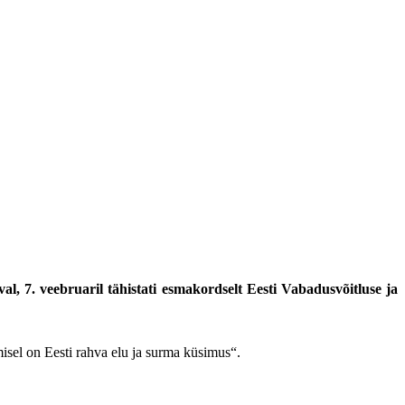
l, 7. veebruaril tähistati esmakordselt Eesti Vabadusvõitluse ja
misel on Eesti rahva elu ja surma küsimus“.