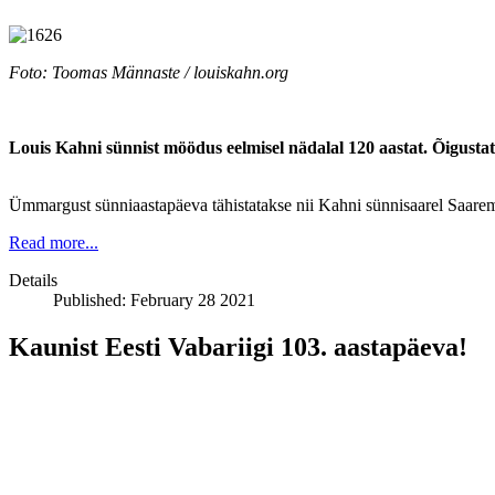
Foto: Toomas Männaste / louiskahn.org
Louis Kahni sünnist möödus eelmisel nädalal 120 aastat. Õigusta
Ümmargust sünniaastapäeva tähistatakse nii Kahni sünnisaarel Saaremaa
Read more...
Details
Published: February 28 2021
Kaunist Eesti Vabariigi 103. aastapäeva!