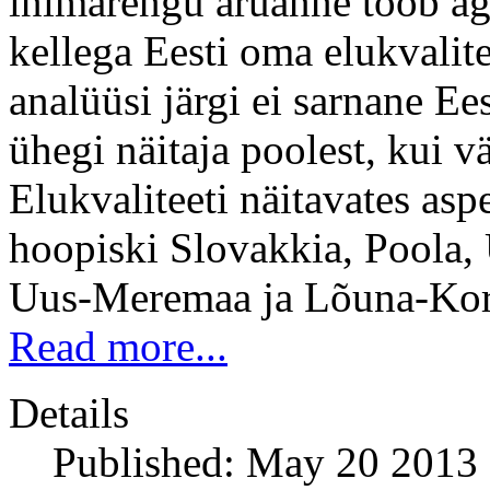
inimarengu aruanne toob aga
kellega Eesti oma elukvalit
analüüsi järgi ei sarnane Ee
ühegi näitaja poolest, kui v
Elukvaliteeti näitavates asp
hoopiski Slovakkia, Poola, U
Uus-Meremaa ja Lõuna-Kor
Read more...
Details
Published: May 20 2013