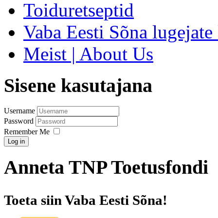
Toiduretseptid
Vaba Eesti Sõna lugejate 
Meist | About Us
Sisene kasutajana
Username
Password
Remember Me
Log in
Anneta TNP Toetusfondi
Toeta siin Vaba Eesti Sõna!