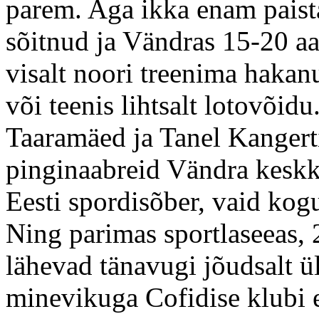
parem. Aga ikka enam paistab
sõitnud ja Vändras 15-20 aa
visalt noori treenima hakan
või teenis lihtsalt lotovõidu
Taaramäed ja Tanel Kangertit
pinginaabreid Vändra keskk
Eesti spordisõber, vaid kog
Ning parimas sportlaseeas,
lähevad tänavugi jõudsalt 
minevikuga Cofidise klubi es