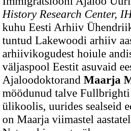
Immigratsiooni Ajaloo Uur
History Research Center, I
kuhu Eesti Arhiiv Ühendrii
tuntud Lakewoodi arhiiv aa
arhiivikogudest hoiule andi
väljaspool Eestit asuvaid ees
Ajaloodoktorand
Maarja M
möödunud talve Fullbrighti
ülikoolis, uurides sealseid 
on Maarja viimastel aastate