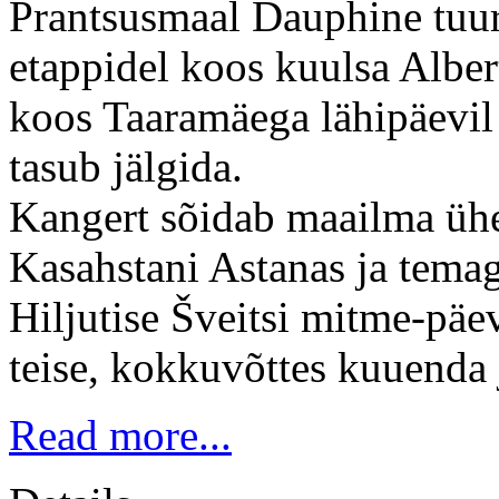
Prantsusmaal Dauphine tuur
etappidel koos kuulsa Alber
koos Taaramäega lähipäevil 
tasub jälgida.
Kangert sõidab maailma ühes
Kasahstani Astanas ja temagi
Hiljutise Šveitsi mitme-päev
teise, kokkuvõttes kuuenda
Read more...