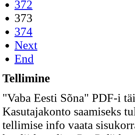
372
373
374
Next
End
Tellimine
"Vaba Eesti Sõna" PDF-i täi
Kasutajakonto saamiseks tul
tellimise info vaata sisukor