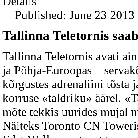
Details
Published: June 23 2013
Tallinna Teletornis saa
Tallinna Teletornis avati a
ja Põhja-Euroopas – servak
kõrgustes adrenaliini tõsta j
korruse «taldriku» äärel. «T
mõte tekkis uurides mujal m
Näiteks Toronto CN Toweris