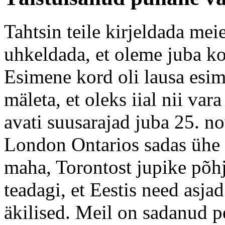
Tahtsin teile kirjeldada mei
uhkeldada, et oleme juba k
Esimene kord oli lausa esim
mäleta, et oleks iial nii va
avati suusarajad juba 25. no
London Ontarios sadas ühe 
maha, Torontost jupike põh
teadagi, et Eestis need asjad
äkilised. Meil on sadanud 