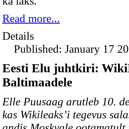
ka läks.
Read more...
Details
Published: January 17 2
Eesti Elu juhtkiri: Wik
Baltimaadele
Elle Puusaag arutleb 10. de
kas Wikileaks’i tegevus sal
andis Moskvale ootamatult 