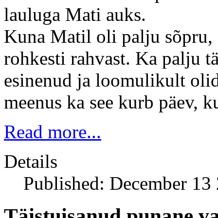
lauluga Mati auks.
Kuna Matil oli palju sõpru, 
rohkesti rahvast. Ka palju t
esinenud ja loomulikult ol
meenus ka see kurb päev, ku
Read more...
Details
Published: December 13
Täistuisanud punane va