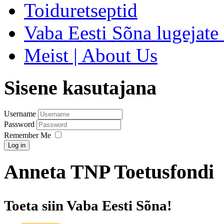
Toiduretseptid
Vaba Eesti Sõna lugejate 
Meist | About Us
Sisene kasutajana
Username
Password
Remember Me
Log in
Anneta TNP Toetusfondi
Toeta siin Vaba Eesti Sõna!