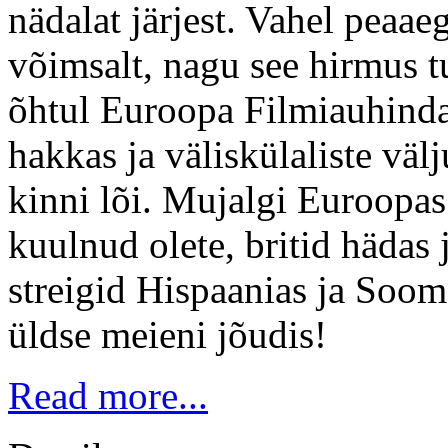
nädalat järjest. Vahel peaae
võimsalt, nagu see hirmus t
õhtul Euroopa Filmiauhinda
hakkas ja väliskülaliste väl
kinni lõi. Mujalgi Euroopas
kuulnud olete, britid hädas 
streigid Hispaanias ja Soom
üldse meieni jõudis!
Read more...