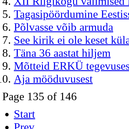
XII Riigikogu valimised
Tagasipöördumine Eestis
Põlvasse võib armuda
See kirik ei ole keset kül
Täna 36 aastat hiljem
Mõtteid ERKÜ tegevuses
Aja mööduvusest
Page 135 of 146
Start
Prev