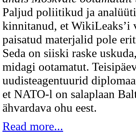
Paljud poliitikud ja analüü
kinnitanud, et WikiLeaks’i 
paisatud materjalid pole er
Seda on siiski raske uskuda,
midagi ootamatut. Teisipäe
uudisteagentuurid diplomaati
et NATO-l on salaplaan Bal
ähvardava ohu eest.
Read more...