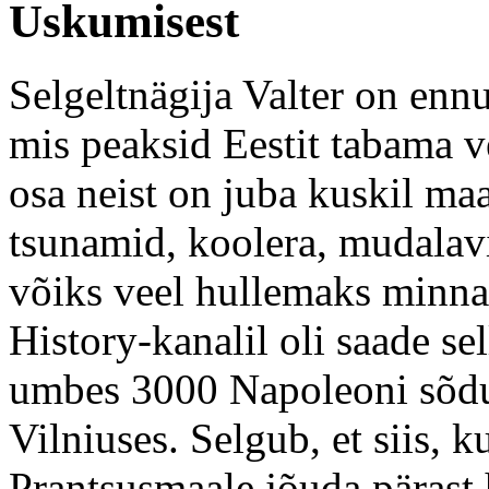
Uskumisest
Selgeltnägija Valter on enn
mis peaksid Eestit tabama v
osa neist on juba kuskil ma
tsunamid, koolera, mudalav
võiks veel hullemaks minna?
History-kanalil oli saade sell
umbes 3000 Napoleoni sõdu
Vilniuses. Selgub, et siis, 
Prantsusmaale jõuda pärast 