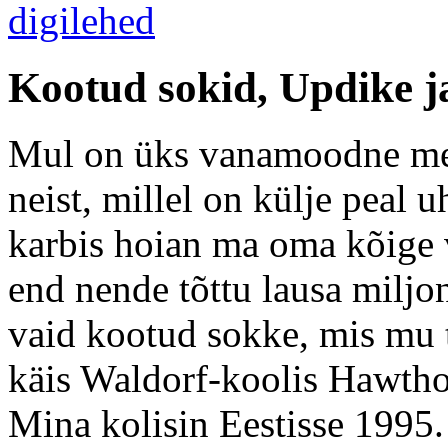
Kootud sokid, Updike 
Mul on üks vanamoodne met
neist, millel on külje peal u
karbis hoian ma oma kõige 
end nende tõttu lausa miljon
vaid kootud sokke, mis mu 
käis Waldorf-koolis Hawtho
Mina kolisin Eestisse 1995.