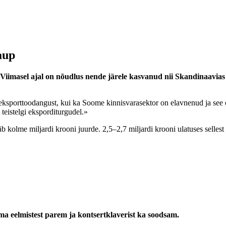
aup
. Viimasel ajal on nõudlus nende järele kasvanud nii Skandinaavia
eksporttoodangust, kui ka Soome kinnisvarasektor on elavnenud ja see o
teistelgi eksporditurgudel.»
b kolme miljardi krooni juurde. 2,5–2,7 miljardi krooni ulatuses sellest 
ema eelmistest parem ja kontsertklaverist ka soodsam.