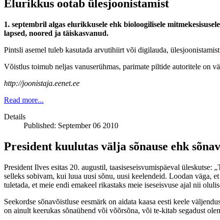
Elurikkus ootab ülesjoonistamist
1. septembril algas elurikkusele ehk bioloogilisele mitmekesisusel
lapsed, noored ja täiskasvanud.
Pintsli asemel tuleb kasutada arvutihiirt või digilauda, ülesjoonistami
Võistlus toimub neljas vanuserühmas, parimate piltide autoritele on vä
http://joonistaja.eenet.ee
Read more...
Details
Published: September 06 2010
President kuulutas välja sõnause ehk sõnav
President Ilves esitas 20. augustil, taasiseseisvumispäeval üleskutse
selleks sobivam, kui luua uusi sõnu, uusi keelendeid. Loodan väga, et 
tuletada, et meie endi emakeel rikastaks meie iseseisvuse ajal nii olu
Seekordse sõnavõistluse eesmärk on aidata kaasa eesti keele väljendus
on ainult keerukas sõnaühend või võõrsõna, või te-kitab segadust ole