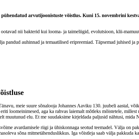
e pühendatud arvutijoonistuste võistlus. Kuni 15. novembrini kestva
st ootavad nii bakterid kui looma- ja taimeliigid, evolutsioon, klii-mamu
lja pandud auhinnad ja temaatilised eripreemiad. Täpsemad juhised ja pi
õistluse
: „Tänavu, meie suure sõnalooja Johannes Aaviku 130. juubeli aastal, või
eriti loomeinimesed, aga ka rahvas laiemalt mõtleks mõistetele, millest m
liselt muutunud elu. Et me suudaksime kirjeldada paljusid nähtusi, mida
võime avardamisele riigi ja ühiskonnaga seotud teemadel. Välja on paku
masoleva sõna mitmetähenduslikkus. Iga võistleja saab välja pakkuda k