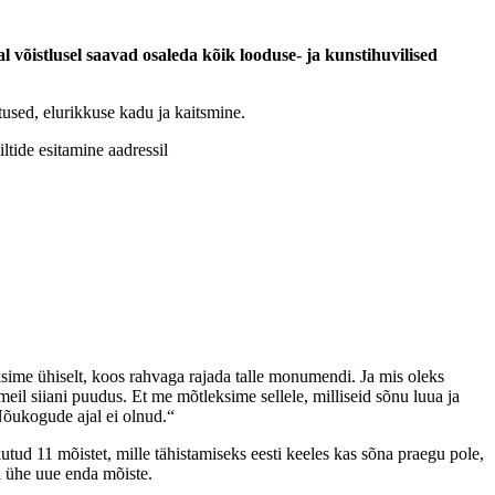
l võistlusel saavad osaleda kõik looduse- ja kunstihuvilised
utused, elurikkuse kadu ja kaitsmine.
ltide esitamine aadressil
ksime ühiselt, koos rahvaga rajada talle monumendi. Ja mis oleks
eil siiani puudus. Et me mõtleksime sellele, milliseid sõnu luua ja
 Nõukogude ajal ei olnud.“
tud 11 mõistet, mille tähistamiseks eesti keeles kas sõna praegu pole,
a ühe uue enda mõiste.