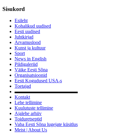
Sisukord
Esileht
Kohalikud uudised
Eesti uudised
Juhtkirjad
Arvamuslood
Kunst ja kultuur
Sport
News in English
Pildigaleriid
Väike Eesti Sõna
Organisatsioonid
Eesti Kogudused USA-s
Toetajad
▬▬▬▬▬▬▬▬▬▬▬▬▬
Kontakt
Lehe tellimine
Kuulutuste tellimine
Ajalehe arhiiv
Toiduretseptid
Vaba Eesti Sõna lugejate küsitlus
Meist | About Us