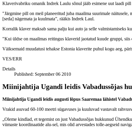
Klaverivabriku omanik Indrek Laulu sõnul jääb esimene uut laadi pill 
"Järgmine pill on meil planeeritud juba maailma suurimale näitusele, m
[seda] nägemata ja kuulmata”, rääkis Indrek Laul.
Korralik klaver maksab sama palju kui auto ja selle valmistamiseks kul
"Kui üldse on maailmas reitingus klaverid jaotatud kuude gruppi, siis 
Väiksemaid muudatusi tehakse Estonia klaverite puhul kogu aeg, päris
VES/ERR
Details
Published: September 06 2010
Miinijahtija Ugandi leidis Vabadussõjas h
Miinijahtija Ugandi leidis augusti lõpus Saaremaa lähistel Vab
Vrakid asuvad 60-100 meetri sügavuses ja kuuluvad vastavalt rahvusva
„Oleme kindlad, et tegemist on just Vabadussõjas hukkunud Ühendkunin
viimaste koordinaatide alu-sel, mis olid arvestades tolle-aegseid navig