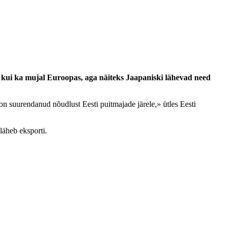
s kui ka mujal Euroopas, aga näiteks Jaapaniski lähevad need
n suurendanud nõudlust Eesti puitmajade järele,» ütles Eesti
läheb eksporti.