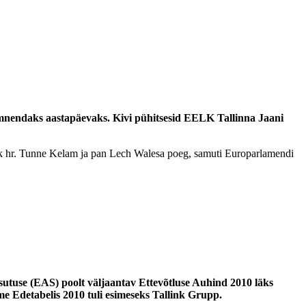
ümnendaks aastapäevaks. Kivi pühitsesid EELK Tallinna Jaani
dik hr. Tunne Kelam ja pan Lech Walesa poeg, samuti Europarlamendi
asutuse (EAS) poolt väljaantav Ettevõtluse Auhind 2010 läks
e Edetabelis 2010 tuli esimeseks Tallink Grupp.