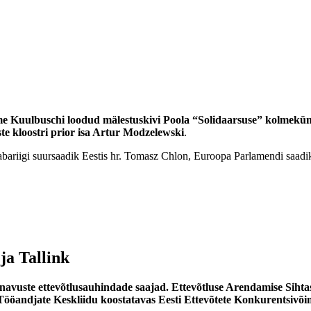
 Aime Kuulbuschi loodud mälestuskivi Poola “Solidaarsuse” kolmek
e kloostri prior isa Artur Modzelewski
.
Vabariigi suursaadik Eestis hr. Tomasz Chlon, Euroopa Parlamendi saa
ja Tallink
 tänavuste ettevõtlusauhindade saajad. Ettevõtluse Arendamise Siht
Tööandjate Keskliidu koostatavas Eesti Ettevõtete Konkurentsivõim