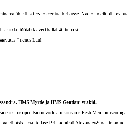
inema ühte ilusti re-noveeritud kirikusse. Nad on meilt pilli ostnud
 - kokku töötab klaveri kallal 40 inimest.
saavutus," nentis Laul.
Cassandra, HMS Myrtle ja HMS Gentiani vrakid.
evade otsimisoperatsioon viidi läbi koostöös Eesti Meremuuseumiga.
ndi otsis laevu tollase Briti admirali Alexander-Sinclairi antud