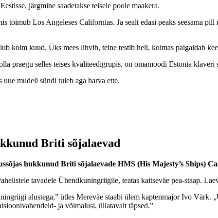
Eestisse, järgmine saadetakse teisele poole maakera.
is toimub Los Angeleses Californias. Ja sealt edasi peaks seesama pill m
ub kolm kuud. Üks mees lihvib, teine testib heli, kolmas paigaldab keeli
olla praegu selles teises kvaliteedigrupis, on omamoodi Estonia klaveri 
 uue mudeli sündi tuleb aga harva ette.
ukkunud Briti sõjalaevad
adussõjas hukkunud Briti sõjalaevade HMS (His Majesty’s Ships) 
helistele tavadele Ühendkuningriigile, teatas kaitseväe pea-staap. La
griigi alustega,” ütles Mereväe staabi ülem kaptenmajor Ivo Värk. „Uga
atsioonivahendeid- ja võimalusi, üllatavalt täpsed.”