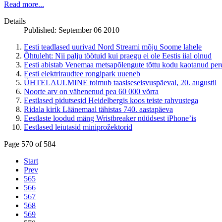
Read more...
Details
Published: September 06 2010
Eesti teadlased uurivad Nord Streami mõju Soome lahele
Õhtuleht: Nii palju töötuid kui praegu ei ole Eestis iial olnud
Eesti abistab Venemaa metsapõlengute tõttu kodu kaotanud per
Eesti elektriraudtee rongipark uueneb
ÜHTELAULMINE toimub taasiseseisvuspäeval, 20. augustil
Noorte arv on vähenenud pea 60 000 võrra
Eestlased pidutsesid Heidelbergis koos teiste rahvustega
Ridala kirik Läänemaal tähistas 740. aastapäeva
Eestlaste loodud mäng Wristbreaker nüüdsest iPhone’is
Eestlased leiutasid miniprožektorid
Page 570 of 584
Start
Prev
565
566
567
568
569