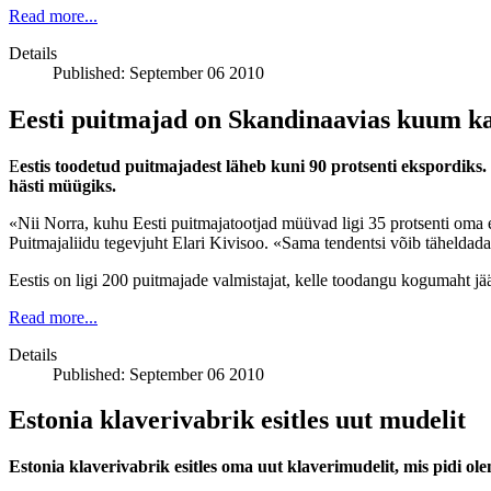
Read more...
Details
Published: September 06 2010
Eesti puitmajad on Skandinaavias kuum k
E
estis toodetud puitmajadest läheb kuni 90 protsenti ekspordiks
hästi müügiks.
«Nii Norra, kuhu Eesti puitmajatootjad müüvad ligi 35 protsenti oma 
Puitmajaliidu tegevjuht Elari Kivisoo. «Sama tendentsi võib täheldada 
Eestis on ligi 200 puitmajade valmistajat, kelle toodangu kogumaht jää
Read more...
Details
Published: September 06 2010
Estonia klaverivabrik esitles uut mudelit
Estonia klaverivabrik esitles oma uut klaverimudelit, mis pidi ol