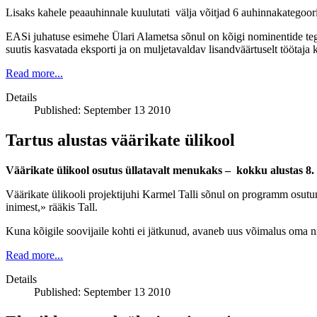
Lisaks kahele peaauhinnale kuulutati välja võitjad 6 auhinnakategoor
EASi juhatuse esimehe Ülari Alametsa sõnul on kõigi nominentide tegev
suutis kasvatada eksporti ja on muljetavaldav lisandväärtuselt töötaja k
Read more...
Details
Published: September 13 2010
Tartus alustas väärikate ülikool
Väärikate ülikool osutus üllatavalt menukaks – kokku alustas 8. 
Väärikate ülikooli projektijuhi Karmel Talli sõnul on programm osutu
inimest,» rääkis Tall.
Kuna kõigile soovijaile kohti ei jätkunud, avaneb uus võimalus oma n
Read more...
Details
Published: September 13 2010