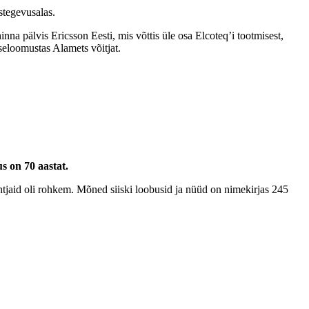
stegevusalas.
a pälvis Ericsson Eesti, mis võttis üle osa Elcoteq’i tootmisest,
iseloomustas Alamets võitjat.
s on 70 aastat.
tjaid oli rohkem. Mõned siiski loobusid ja nüüd on nimekirjas 245