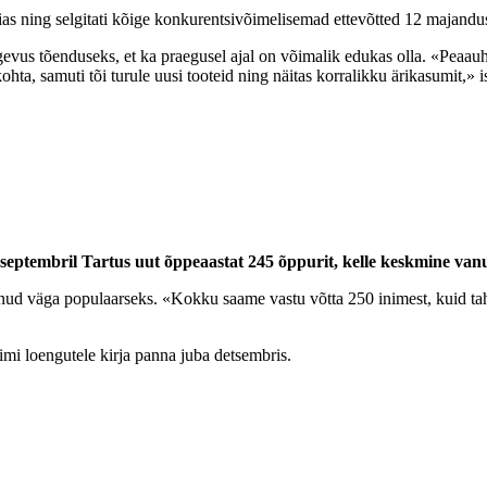
ias ning selgitati kõige konkurentsivõimelisemad ettevõtted 12 majandu
us tõenduseks, et ka praegusel ajal on võimalik edukas olla. «Peaauhinn
ohta, samuti tõi turule uusi tooteid ning näitas korralikku ärikasumit,» 
septembril Tartus uut õppeaastat 245 õppurit, kelle keskmine vanu
nud väga populaarseks. «Kokku saame vastu võtta 250 inimest, kuid tah
imi loengutele kirja panna juba detsembris.