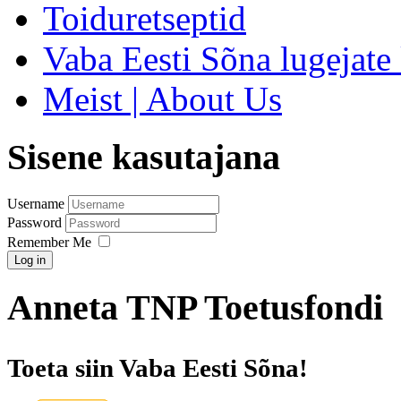
Toiduretseptid
Vaba Eesti Sõna lugejate 
Meist | About Us
Sisene kasutajana
Username
Password
Remember Me
Log in
Anneta TNP Toetusfondi
Toeta siin Vaba Eesti Sõna!