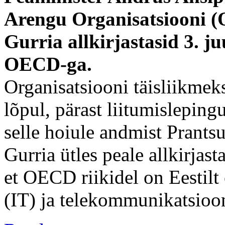
Arengu Organisatsiooni (
Gurria allkirjastasid 3. ju
OECD-ga.
Organisatsiooni täisliikmeks
lõpul, pärast liitumislepingu
selle hoiule andmist Prantsu
Gurria ütles peale allkirjas
et OECD riikidel on Eestilt
(IT) ja telekommunikatsioo