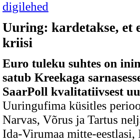
Uuring: kardetakse, et 
kriisi
Euro tuleku suhtes on inim
satub Kreekaga sarnasesse
SaarPoll kvalitatiivsest u
Uuringufima küsitles perioo
Narvas, Võrus ja Tartus nelj
Ida-Virumaa mitte-eestlasi,