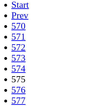
Start
Prev
570
571
572
573
574
575
576
577