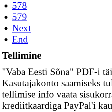
578
579
Next
End
Tellimine
"Vaba Eesti Sõna" PDF-i täi
Kasutajakonto saamiseks tul
tellimise info vaata sisukor
krediitkaardiga PayPal'i kau