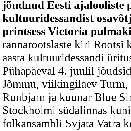
jõudnud Eesti ajalooliste
kultuuridessandist osavõt
printsess Victoria pulmak
rannarootslaste kiri Rootsi
aasta kultuuridessandi üritus
Pühapäeval 4. juulil jõuds
Jõmmu, viikingilaev Turm, E
Runbjarn ja kuunar Blue Si
Stockholmi südalinnas kunin
folkansambli Svjata Vatra k