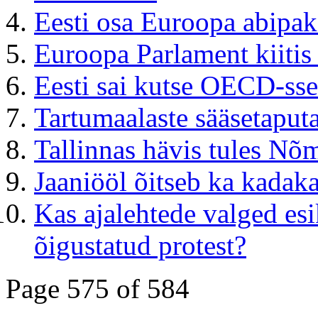
Eesti osa Euroopa abipak
Euroopa Parlament kiitis 
Eesti sai kutse OECD-sse
Tartumaalaste sääsetaput
Tallinnas hävis tules N
Jaaniööl õitseb ka kadak
Kas ajalehtede valged esi
õigustatud protest?
Page 575 of 584