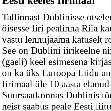
Eesti keeles Iirimaal
Tallinnast Dublinisse otsele
öisesse Iiri pealinna Riia 
vastu lennujaama katuselt r
See on Dublini iirikeelne nim
(gaeli) keel esimesena kirjas 
on ka üks Euroopa Liidu amet
Iirimaal üle 10 aasta elanud
Suursaatkonnas Dublinis t
neist saabus peale Eesti lii