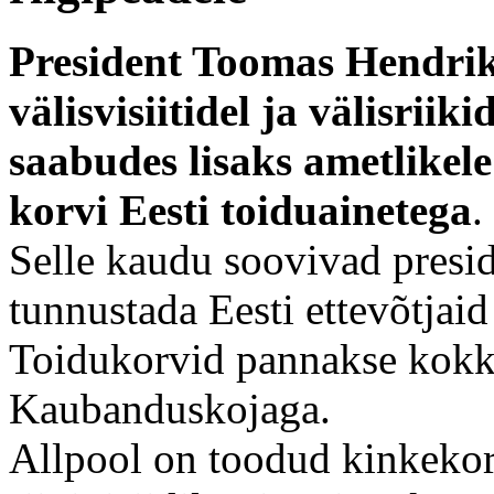
President Toomas Hendrik 
välisvisiitidel ja välisriik
saabudes lisaks ametlikele
korvi Eesti toiduainetega
.
Selle kaudu soovivad preside
tunnustada Eesti ettevõtjaid 
Toidukorvid pannakse kokk
Kaubanduskojaga.
Allpool on toodud kinkekorv