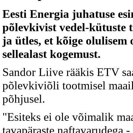
Eesti Energia juhatuse esi
põlevkivist vedel-kütuste 
ja ütles, et kõige olulise
sellealast kogemust.
Sandor Liive rääkis ETV saa
põlevkiviõli tootmisel maai
põhjusel.
"Esiteks ei ole võimalik ma
tavapäraste naftavarudega -