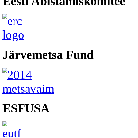
Eesti Abistamiskomitee
Järvemetsa Fund
ESFUSA