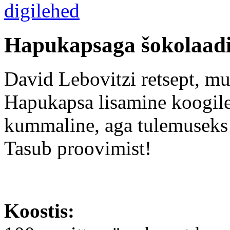
Hapukapsaga šokolaad
David Lebovitzi retsept, m
Hapukapsa lisamine koogil
kummaline, aga tulemuseks
Tasub proovimist!
Koostis: