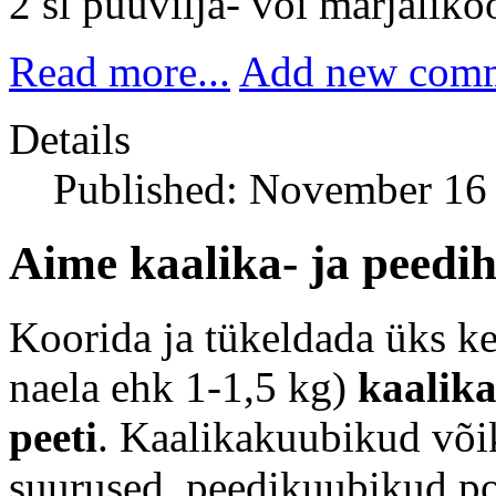
2 sl puuvilja- või marjalikö
Read more...
Add new com
Details
Published: November 16
Aime kaalika- ja peedih
Koorida ja tükeldada üks k
naela ehk 1-1,5 kg)
kaalika
peeti
. Kaalikakuubikud või
suurused, peedikuubikud po