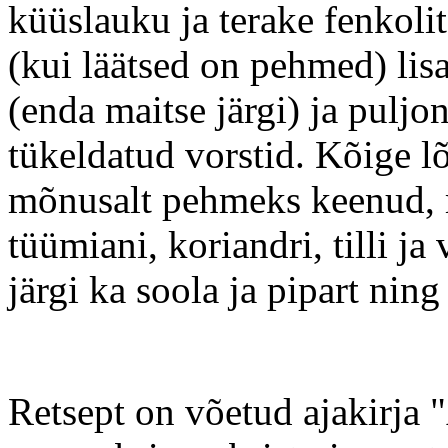
küüslauku ja terake fenkolit 
(kui läätsed on pehmed) lis
(enda maitse järgi) ja puljo
tükeldatud vorstid. Kõige l
mõnusalt pehmeks keenud, m
tüümiani, koriandri, tilli j
järgi ka soola ja pipart ning 
Retsept on võetud ajakirja 