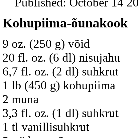
Published: October 14 2
Kohupiima-õunakook
9 oz. (250 g) võid
20 fl. oz. (6 dl) nisujahu
6,7 fl. oz. (2 dl) suhkrut
1 lb (450 g) kohupiima
2 muna
3,3 fl. oz. (1 dl) suhkrut
1 tl vanillisuhkrut