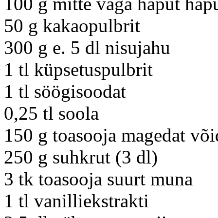
100 g mitte väga haput hap
50 g kakaopulbrit
300 g e. 5 dl nisujahu
1 tl küpsetuspulbrit
1 tl söögisoodat
0,25 tl soola
150 g toasooja magedat või
250 g suhkrut (3 dl)
3 tk toasooja suurt muna
1 tl vanilliekstrakti