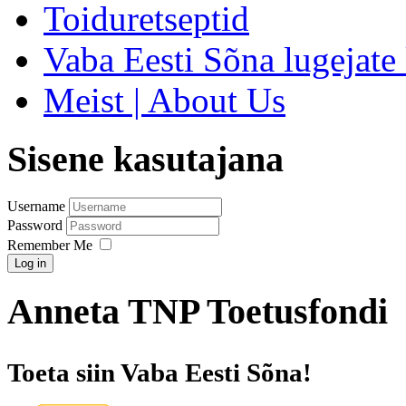
Toiduretseptid
Vaba Eesti Sõna lugejate 
Meist | About Us
Sisene kasutajana
Username
Password
Remember Me
Log in
Anneta TNP Toetusfondi
Toeta siin Vaba Eesti Sõna!