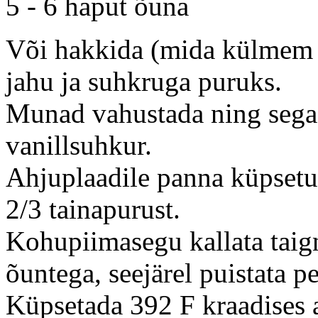
5 - 6 haput õuna
Või hakkida (mida külmem 
jahu ja suhkruga puruks.
Munad vahustada ning sega
vanillsuhkur.
Ahjuplaadile panna küpsetus
2/3 tainapurust.
Kohupiimasegu kallata taign
õuntega, seejärel puistata p
Küpsetada 392 F kraadises a