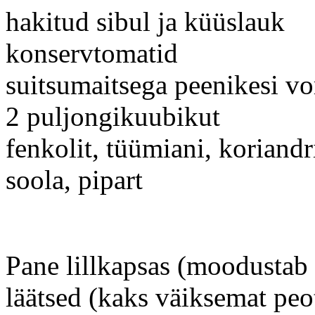
hakitud sibul ja küüslauk
konservtomatid
suitsumaitsega peenikesi vo
2 puljongikuubikut
fenkolit, tüümiani, koriandr
soola, pipart
Pane lillkapsas (moodustab
läätsed (kaks väiksemat peot