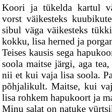
Koori ja tükelda kartul v
vorst väikesteks kuubikut
sibul väga väikesteks tükk
kokku, lisa herned ja porga
Teises kausis sega hapukoo
soola maitse järgi, aga tea,
nii et kui vaja lisa soola. 
põhjalikult. Maitse, kui va
lisa rohkem hapukoort ja m
Minu salat on natuke vürtsik