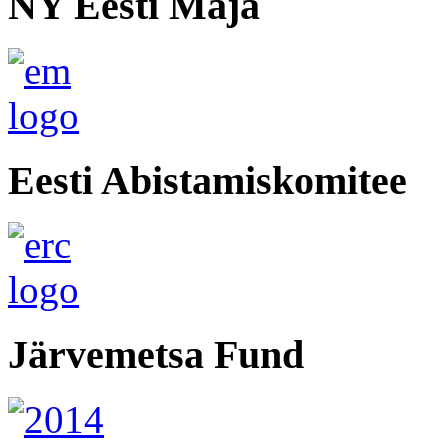
NY Eesti Maja
Eesti Abistamiskomitee
Järvemetsa Fund