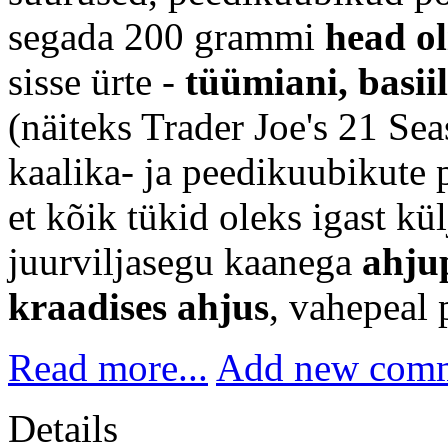
segada 200 grammi
head ol
sisse ürte -
tüümiani, basii
(näiteks Trader Joe's 21 Sea
kaalika- ja peedikuubikute p
et kõik tükid oleks igast kül
juurviljasegu kaanega
ahjup
kraadises ahjus
, vahepeal 
Read more...
Add new com
Details