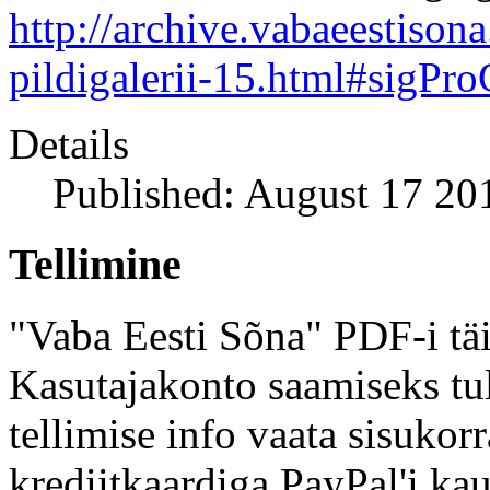
http://archive.vabaeestison
pildigalerii-15.html#sigPr
Details
Published: August 17 20
Tellimine
"Vaba Eesti Sõna" PDF-i täi
Kasutajakonto saamiseks tul
tellimise info vaata sisukor
krediitkaardiga PayPal'i kau