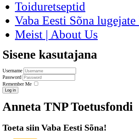
Toiduretseptid
Vaba Eesti Sõna lugejate 
Meist | About Us
Sisene kasutajana
Username
Password
Remember Me
Log in
Anneta TNP Toetusfondi
Toeta siin Vaba Eesti Sõna!