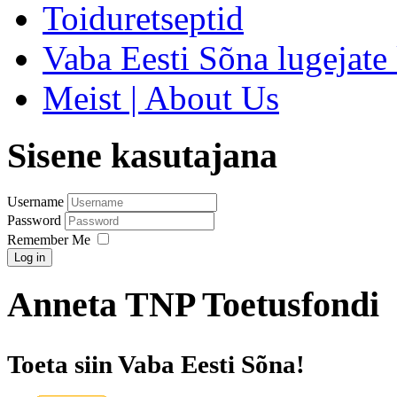
Toiduretseptid
Vaba Eesti Sõna lugejate 
Meist | About Us
Sisene kasutajana
Username
Password
Remember Me
Log in
Anneta TNP Toetusfondi
Toeta siin Vaba Eesti Sõna!