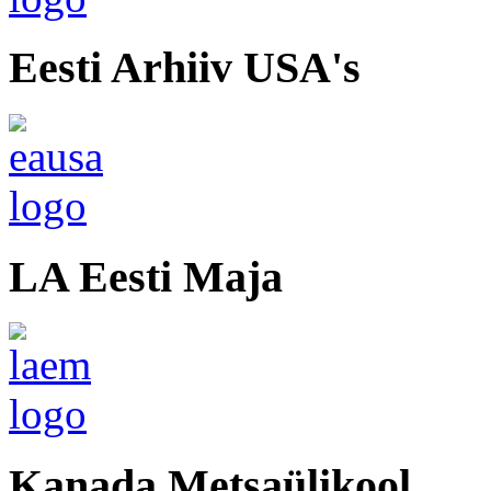
Eesti Arhiiv USA's
LA Eesti Maja
Kanada Metsaülikool