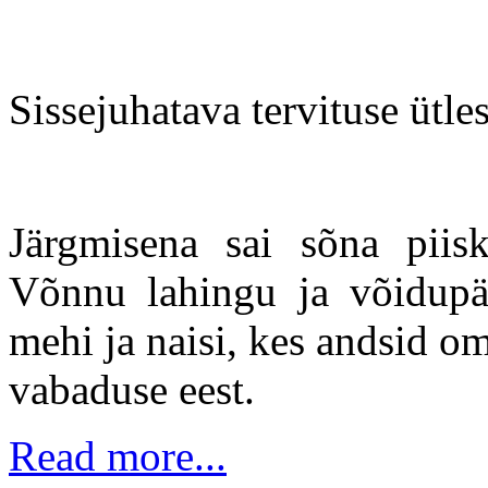
Sissejuhatava tervituse üt
Järgmisena sai sõna pii
Võnnu lahingu ja võidupäe
mehi ja naisi, kes andsid o
vabaduse eest.
Read more...