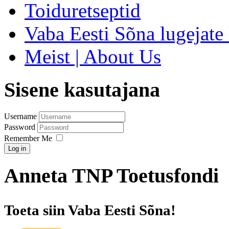
Toiduretseptid
Vaba Eesti Sõna lugejate 
Meist | About Us
Sisene kasutajana
Username
Password
Remember Me
Log in
Anneta TNP Toetusfondi
Toeta siin Vaba Eesti Sõna!