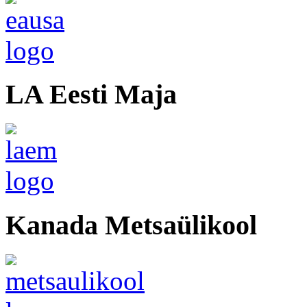
LA Eesti Maja
Kanada Metsaülikool