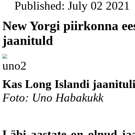
Published: July 02 2021
New Yorgi piirkonna ees
jaanituld
Kas Long Islandi jaanitu
Foto: Uno Habakukk
Läbi aastate on olnud ja