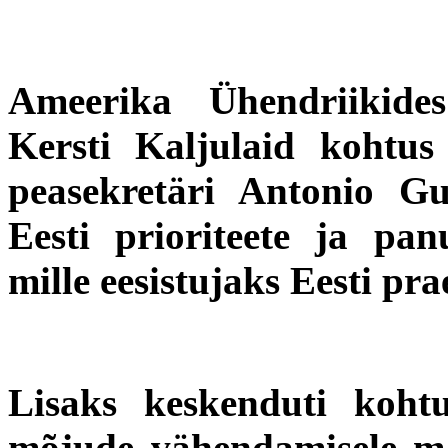
Ameerika Ühendriikides 
Kersti Kaljulaid kohtu
peasekretäri Antonio Gu
Eesti prioriteete ja pa
mille eesistujaks Eesti pra
Lisaks keskenduti kohtum
mõjude vähendamisele ma