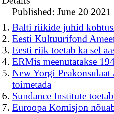
Details
Published: June 20 2021
Balti riikide juhid kohtu
Eesti Kultuurifond Ameer
Eesti riik toetab ka sel a
ERMis meenutatakse 1941
New Yorgi Peakonsulaat a
toimetada
Sundance Institute toeta
Euroopa Komisjon nõuab E