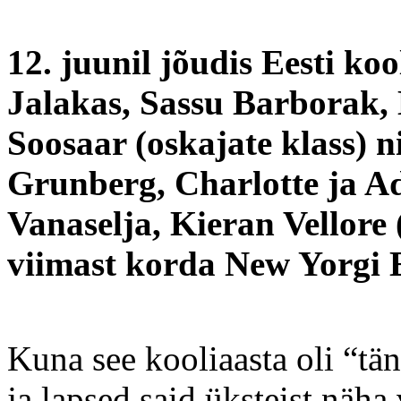
12. juunil jõudis Eesti kool
Jalakas, Sassu Barborak
Soosaar (oskajate klass) 
Grunberg, Charlotte ja A
Vanaselja, Kieran Vellore 
viimast korda New Yorgi E
Kuna see kooliaasta oli “tä
ja lapsed said üksteist näha