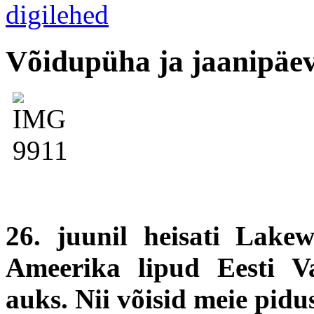
Võidupüha ja jaanipäe
26. juunil heisati Lake
Ameerika lipud Eesti Va
auks. Nii võisid meie pidu