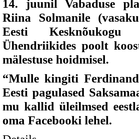
14. juunil Vabaduse pla
Riina Solmanile (vasaku
Eesti Kesknõukogu 
Ühendriikides poolt koos
mälestuse hoidmisel.
“Mulle kingiti Ferdinan
Eesti pagulased Saksamaa
mu kallid üleilmsed eestl
oma Facebooki lehel.