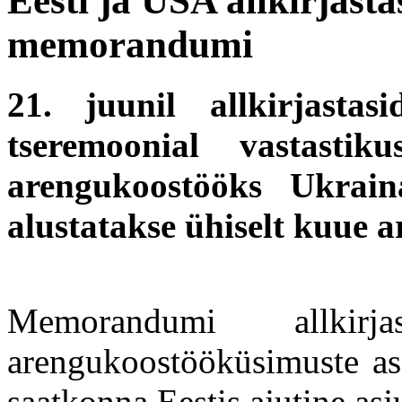
Eesti ja USA allkirjast
memorandumi
21. juunil allkirjasta
tseremoonial vastasti
arengukoostööks Ukrain
alustatakse ühiselt kuue 
Memorandumi allkirja
arengukoostööküsimuste a
saatkonna Eestis ajutine as