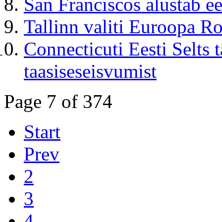
San Franciscos alustab e
Tallinn valiti Euroopa R
Connecticuti Eesti Selts 
taasiseseisvumist
Page 7 of 374
Start
Prev
2
3
4