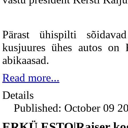
Pärast ühispilti sõidav
kusjuures ühes autos on K
abikaasad.
Read more...
Details
Published: October 09 2
ERKÜ ESTO|Raiser kogu