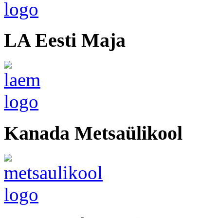
LA Eesti Maja
Kanada Metsaülikool