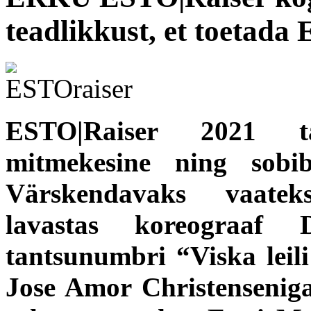
teadlikkust, et toetada
ESTO|Raiser 2021 t
mitmekesine ning sobib
Värskendavaks vaateks
lavastas koreograaf 
tantsunumbri “Viska leili!
Jose Amor Christensenig