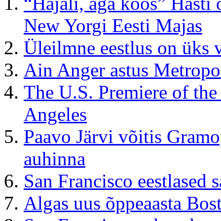
“Hajali, aga koos” Hästi
New Yorgi Eesti Majas
Üleilmne eestlus on üks vä
Ain Anger astus Metropol
The U.S. Premiere of th
Angeles
Paavo Järvi võitis Gramo
auhinna
San Francisco eestlased 
Algas uus õppeaasta Bost