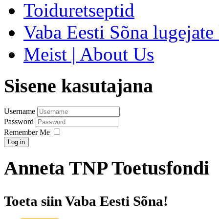
Toiduretseptid
Vaba Eesti Sõna lugejate 
Meist | About Us
Sisene kasutajana
Username
Password
Remember Me
Log in
Anneta TNP Toetusfondi
Toeta siin Vaba Eesti Sõna!