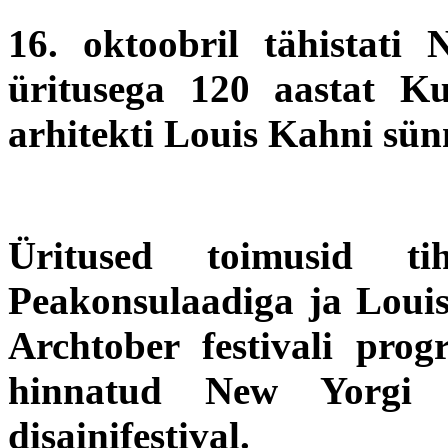
16. oktoobril tähistati 
üritusega 120 aastat K
arhitekti Louis Kahni sünn
Üritused toimusid t
Peakonsulaadiga ja Louis
Archtober festivali pro
hinnatud New Yorgi i
disainifestival.