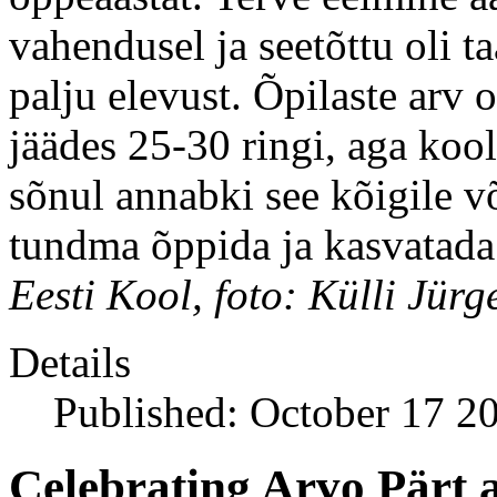
vahendusel ja seetõttu oli 
palju elevust. Õpilaste arv 
jäädes 25-30 ringi, aga koo
sõnul annabki see kõigile v
tundma õppida ja kasvatad
Eesti Kool, foto: Külli Jür
Details
Published: October 17 2
Celebrating Arvo Pärt