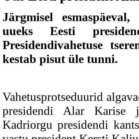
Järgmisel esmaspäeval, 
uueks Eesti presiden
Presidendivahetuse tser
kestab pisut üle tunni.
Vahetusprotseduurid algavad
presidendi Alar Karise 
Kadriorgu presidendi kants
vastu president Kersti Kalj