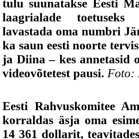
tulu suunatakse Eesti Maj
laagrialade toetuseks
lavastada oma numbri Järv
ka saun eesti noorte tervi
ja Diina – kes annetasid 
videovõtetest pausi.
Foto: 
Eesti Rahvuskomitee Am
korraldas äsja oma esime
14 361 dollarit, teavitade