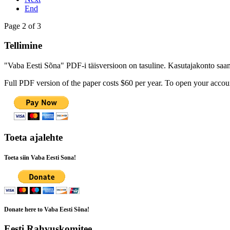
End
Page 2 of 3
Tellimine
"Vaba Eesti Sõna" PDF-i täisversioon on tasuline. Kasutajakonto saamis
Full PDF version of the paper costs $60 per year. To open your accoun
Toeta ajalehte
Toeta siin Vaba Eesti Sona!
Donate here to Vaba Eesti Sõna!
Eesti Rahvuskomitee