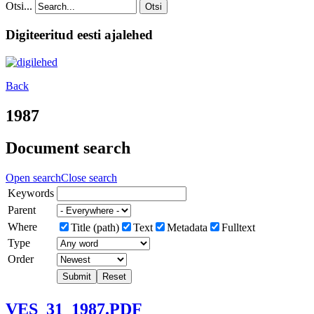
Otsi...
Otsi
Digiteeritud eesti ajalehed
Back
1987
Document search
Open search
Close search
Keywords
Parent
Where
Title (path)
Text
Metadata
Fulltext
Type
Order
Submit
Reset
VES_31_1987.PDF