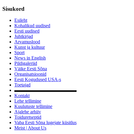
Sisukord
Esileht
Kohalikud uudised
Eesti uudised
Juhtkirjad
Arvamuslood
Kunst ja kultuur
Sport
News in English
Pildigaleriid
Väike Eesti Sõna
Organisatsioonid
Eesti Kogudused USA-s
Toetajad
▬▬▬▬▬▬▬▬▬▬▬▬▬
Kontakt
Lehe tellimine
Kuulutuste tellimine
Ajalehe arhiiv
Toiduretseptid
Vaba Eesti Sõna lugejate küsitlus
Meist | About Us