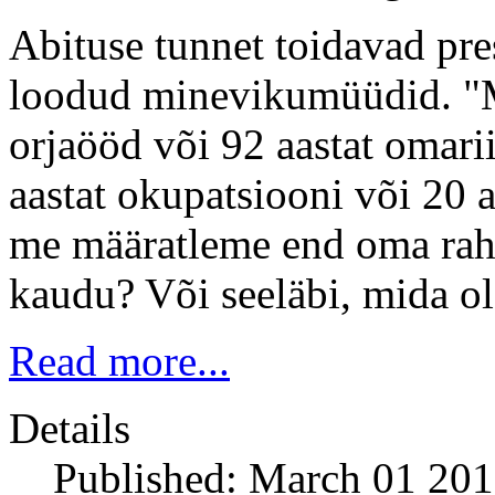
Abituse tunnet toidavad pr
loodud minevikumüüdid. "M
orjaööd või 92 aastat omari
aastat okupatsiooni või 20 a
me määratleme end oma rah
kaudu? Või seeläbi, mida ol
Read more...
Details
Published: March 01 20