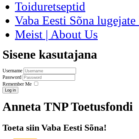
Toiduretseptid
Vaba Eesti Sõna lugejate 
Meist | About Us
Sisene kasutajana
Username
Password
Remember Me
Log in
Anneta TNP Toetusfondi
Toeta siin Vaba Eesti Sõna!