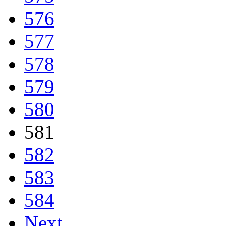
576
577
578
579
580
581
582
583
584
Next