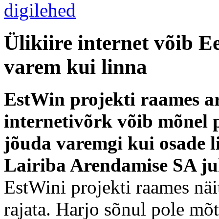
Ülikiire internet võib E
varem kui linna
EstWin projekti raames a
internetivõrk võib mõnel
jõuda varemgi kui osade li
Lairiba Arendamise SA ju
EstWini projekti raames näit
rajata. Harjo sõnul pole mõ