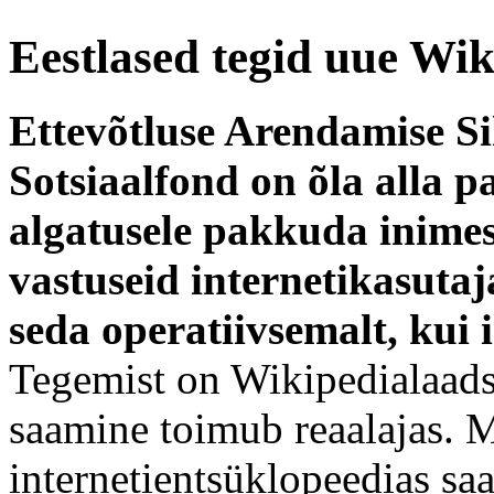
Eestlased tegid uue Wik
Ettevõtluse Arendamise S
Sotsiaalfond on õla alla p
algatusele pakkuda inime
vastuseid internetikasutaj
seda operatiivsemalt, kui 
Tegemist on Wikipedialaads
saamine toimub reaalajas. 
internetientsüklopeedias sa