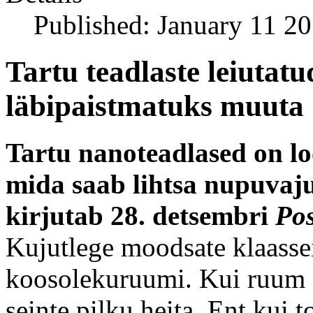
Published: January 11 2
Tartu teadlaste leiutatu
läbipaistmatuks muuta
Tartu nano­teadlased on l
mida saab lihtsa nupuvaj
kirjutab 28. detsembri
Pos
Kujutlege moodsate klaasse
koosolekuruumi. Kui ruum on
seinte pilku heita. Ent kui 