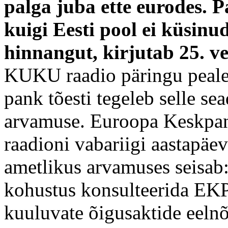
palga juba ette eurodes. P
kuigi Eesti pool ei küsinu
hinnangut, kirjutab 25. v
KUKU raadio päringu peale 
pank tõesti tegeleb selle s
arvamuse. Euroopa Keskpa
raadioni vabariigi aastapä
ametlikus arvamuses seisab:
kohustus konsulteerida EK
kuuluvate õigusaktide eel