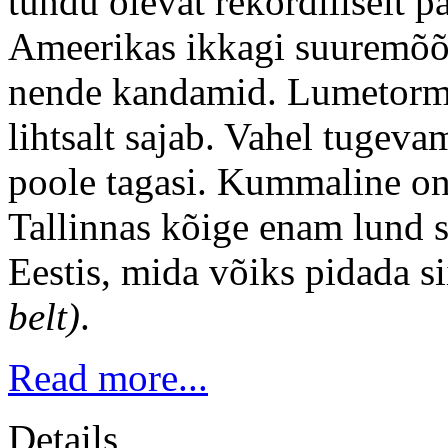
tundu olevat rekordiliselt p
Ameerikas ikkagi suuremõõt
nende kandamid. Lumetormide
lihtsalt sajab. Vahel tugeva
poole tagasi. Kummaline on 
Tallinnas kõige enam lund s
Eestis, mida võiks pidada 
belt)
.
Read more...
Details