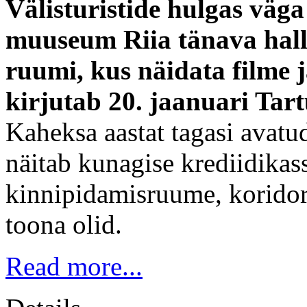
Välisturistide hulgas vä
muuseum Riia tänava hall
ruumi, kus näidata filme
kirjutab 20. jaanuari Tart
Kaheksa aastat tagasi avatu
näitab kunagise krediidik
kinnipidamisruume, koridore
toona olid.
Read more...