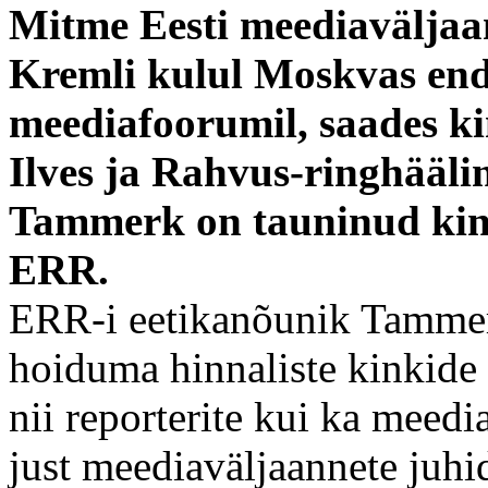
Mitme Eesti meediaväljaa
Kremli kulul Moskvas end
meediafoorumil, saades ki
Ilves ja Rahvus-ringhääl
Tammerk on tauninud kingi
ERR.
ERR-i eetikanõunik Tammerk
hoiduma hinnaliste kinkide 
nii reporterite kui ka meedia
just meediaväljaannete juhi