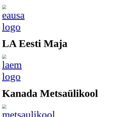
LA Eesti Maja
Kanada Metsaülikool