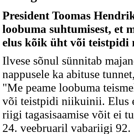
President Toomas Hendrik
loobuma suhtumisest, et m
elus kõik üht või teistpidi 
Ilvese sõnul sünnitab majand
nappusele ka abituse tunnet,
"Me peame loobuma teismelis
või teistpidi niikuinii. Elus 
riigi tagasisaamise võit ei t
24. veebruaril vabariigi 92