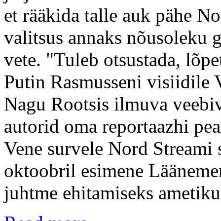
et rääkida talle auk pähe No
valitsus annaks nõusoleku g
vete. "Tuleb otsustada, lõp
Putin Rasmusseni visiidile 
Nagu Rootsis ilmuva veebi
autorid oma reportaazhi peal
Vene survele Nord Streami s
oktoobril esimene Läänemer
juhtme ehitamiseks ametiku