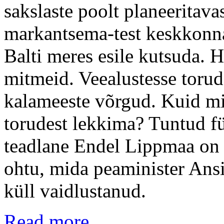
sakslaste poolt planeeritava
markantsema-test keskkonna
Balti meres esile kutsuda. 
mitmeid. Veealustesse torud
kalameeste võrgud. Kuid mi
torudest lekkima? Tuntud fü
teadlane Endel Lippmaa on
ohtu, mida peaminister Ans
küll vaidlustanud.
Read more...