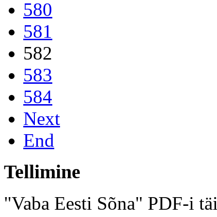
580
581
582
583
584
Next
End
Tellimine
"Vaba Eesti Sõna" PDF-i täi