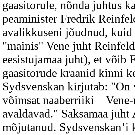
gaasitorule, nõnda juhtus k
peaminister Fredrik Reinfeldt
avalikkuseni jõudnud, kuid
"mainis" Vene juht Reinfeld
eesistujamaa juht), et võib
gaasitorude kraanid kinni ke
Sydsvenskan kirjutab: "On 
võimsat naaberriiki – Vene
avaldavad." Saksamaa juht 
mõjutanud. Sydsvenskan’i 