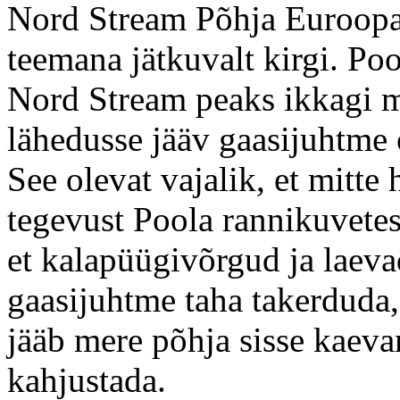
Nord Stream Põhja Euroopa
teemana jätkuvalt kirgi. Poo
Nord Stream peaks ikkagi m
lähedusse jääv gaasijuhtme 
See olevat vajalik, et mitte 
tegevust Poola rannikuvetes
et kalapüügivõrgud ja laev
gaasijuhtme taha takerduda, 
jääb mere põhja sisse kaeva
kahjustada.