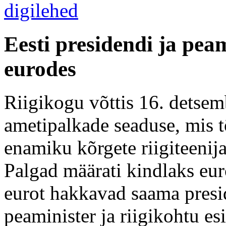
Eesti presidendi ja pea
eurodes
Riigikogu võttis 16. detsemb
ametipalkade seaduse, mis t
enamiku kõrgete riigiteenija
Palgad määrati kindlaks eu
eurot hakkavad saama presid
peaminister ja riigikohtu es