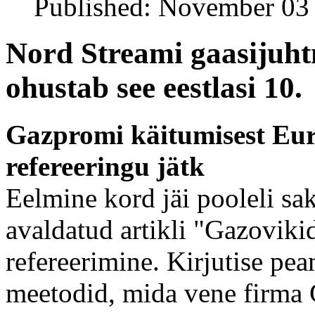
Published: November 03
Nord Streami gaasijuht
ohustab see eestlasi 10.
Gazpromi käitumisest Eur
refereeringu jätk
Eelmine kord jäi pooleli sak
avaldatud artikli "Gazovikid
refereerimine. Kirjutise pe
meetodid, mida vene firma