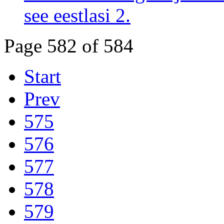
see eestlasi 2.
Page 582 of 584
Start
Prev
575
576
577
578
579