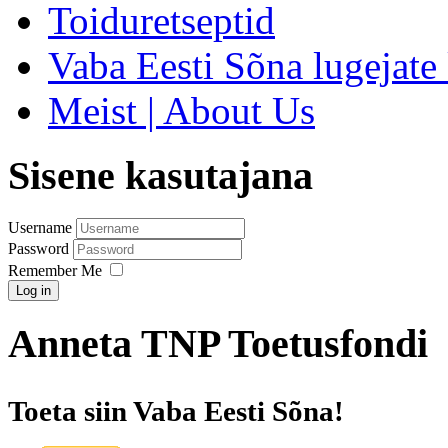
Toiduretseptid
Vaba Eesti Sõna lugejate 
Meist | About Us
Sisene kasutajana
Username
Password
Remember Me
Log in
Anneta TNP Toetusfondi
Toeta siin Vaba Eesti Sõna!