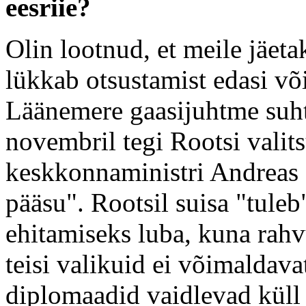
eesriie?
Olin lootnud, et meile jäet
lükkab otsustamist edasi võ
Läänemere gaasijuhtme suhtes
novembril tegi Rootsi valit
keskkonnaministri Andreas 
pääsu". Rootsil suisa "tule
ehitamiseks luba, kuna rah
teisi valikuid ei võimaldav
diplomaadid vaidlevad küll s