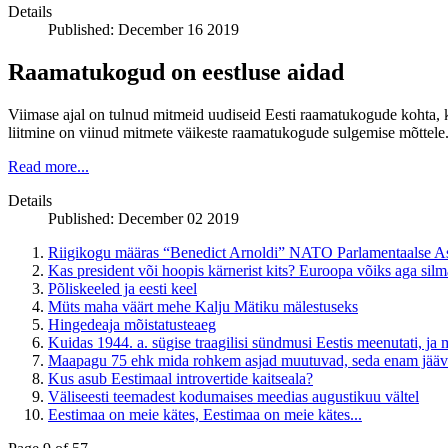
Details
Published: December 16 2019
Raamatukogud on eestluse aidad
Viimase ajal on tulnud mitmeid uudiseid Eesti raamatukogude kohta, 
liitmine on viinud mitmete väikeste raamatukogude sulgemise mõttele
Read more...
Details
Published: December 02 2019
Riigikogu määras “Benedict Arnoldi” NATO Parlamentaalse Ass
Kas president või hoopis kärnerist kits? Euroopa võiks aga silma
Põliskeeled ja eesti keel
Müts maha väärt mehe Kalju Mätiku mälestuseks
Hingedeaja mõistatusteaeg
Kuidas 1944. a. sügise traagilisi sündmusi Eestis meenutati, ja m
Maapagu 75 ehk mida rohkem asjad muutuvad, seda enam jää
Kus asub Eestimaal introvertide kaitseala?
Väliseesti teemadest kodumaises meedias augustikuu vältel
Eestimaa on meie kätes, Eestimaa on meie kätes...