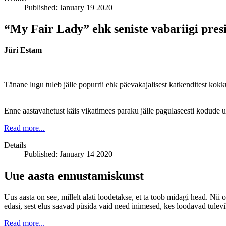
Published: January 19 2020
“My Fair Lady” ehk seniste vabariigi presi
Jüri Estam
Tänane lugu tuleb jälle popurrii ehk päevakajalisest katkenditest kokku
Enne aastavahetust käis vikatimees paraku jälle pagulaseesti kodude 
Read more...
Details
Published: January 14 2020
Uue aasta ennustamiskunst
Uus aasta on see, millelt alati loodetakse, et ta toob midagi head. N
edasi, sest elus saavad püsida vaid need inimesed, kes loodavad tulevi
Read more...