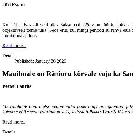
Jüri Estam
Kui T.H. Ilves oli veel alles Saksamaal töötav analüütik, hakkas
objektiivselt toime tulla. Seda eriti, kui mingi periood su rahva el
inimkonna ajaloos.
Read more...
Details
Published: January 26 2020
Maailmale on Ränioru kõrvale vaja ka Sa
Peeter Laurits
Me raadame oma metsi, veame välja palki nagu arengumaad, jahvat
kutsume kõike seda väärindamiseks, sedastab
Peeter Laurits
Vikerraa
Read more...
Details