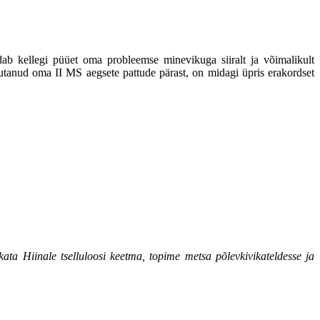
dab kellegi püüet oma probleemse minevikuga siiralt ja võimalikult
aputanud oma II MS aegsete pattude pärast, on midagi üpris erakordset
 Hiinale tselluloosi keetma, topime metsa põlevkivikateldesse ja