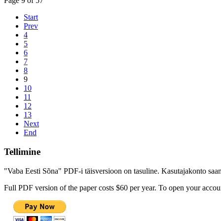
Page 9 of 57
Start
Prev
4
5
6
7
8
9
10
11
12
13
Next
End
Tellimine
"Vaba Eesti Sõna" PDF-i täisversioon on tasuline. Kasutajakonto saamis
Full PDF version of the paper costs $60 per year. To open your accoun