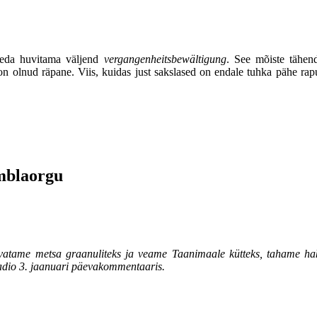
 teda huvitama väljend
vergangenheitsbewältigung
. See mõiste tähen
us on olnud räpane. Viis, kuidas just sakslased on endale tuhka pähe r
mblaorgu
ame metsa graanuliteks ja veame Taanimaale kütteks, tahame hakata
dio 3. jaanuari päevakommentaaris.