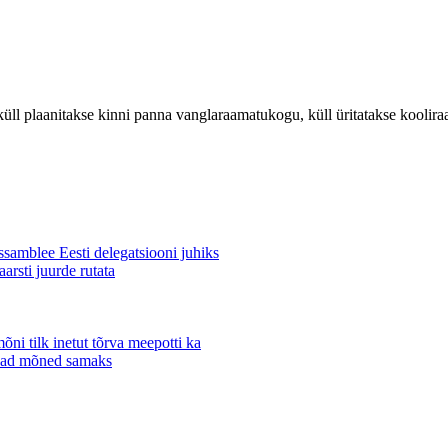
küll plaanitakse kinni panna vanglaraamatukogu, küll üritatakse kooli
.
amblee Eesti delegatsiooni juhiks
arsti juurde rutata
õni tilk inetut tõrva meepotti ka
vad mõned samaks