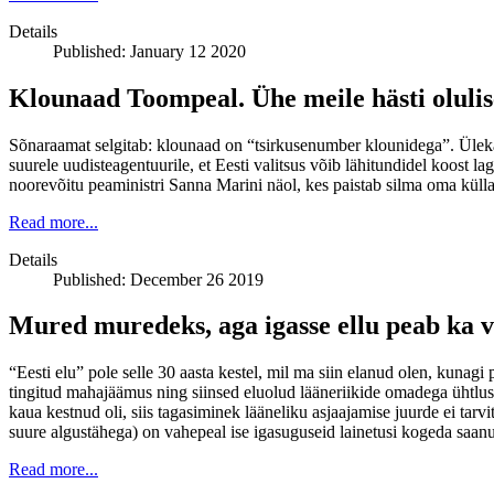
Details
Published: January 12 2020
Klounaad Toompeal. Ühe meile hästi olulise
Sõnaraamat selgitab: klounaad on “tsirkusenumber klounidega”. Ülekant
suurele uudisteagentuurile, et Eesti valitsus võib lähitundidel koost l
noorevõitu peaministri Sanna Marini näol, kes paistab silma oma külla
Read more...
Details
Published: December 26 2019
Mured muredeks, aga igasse ellu peab ka v
“Eesti elu” pole selle 30 aasta kestel, mil ma siin elanud olen, kuna
tingitud mahajäämus ning siinsed eluolud lääneriikide omadega ühtlust
kaua kestnud oli, siis tagasiminek lääneliku asjaajamise juurde ei tar
suure algustähega) on vahepeal ise igasuguseid lainetusi kogeda saan
Read more...