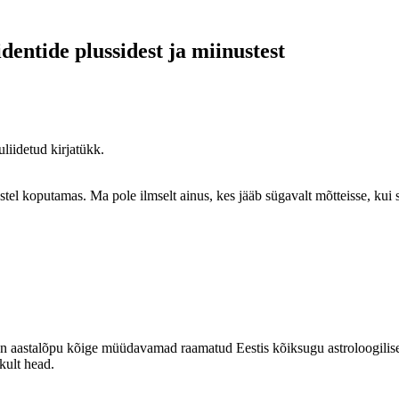
dentide plussidest ja miinustest
liidetud kirjatükk.
ustel koputamas. Ma pole ilmselt ainus, kes jääb sügavalt mõtteisse, ku
ii on aastalõpu kõige müüdavamad raamatud Eestis kõiksugu astroloogilis
kult head.