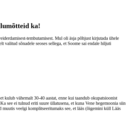
ulumõtteid ka!
eiderdamisest-tembutamisest. Mul oli äsja põhjust kirjutada ühele
lt valitud sõnadele seoses sellega, et Soome sai endale hiljuti
, et kulub vähemalt 30-40 aastat, enne kui taandub okupatsioonist
Ka see ei tulnud eriti suure üllatusena, et kuna Vene hegemoonia siin
d muutis veelgi komplitseeritumaks see, et lääs (õigemini küll Lääs