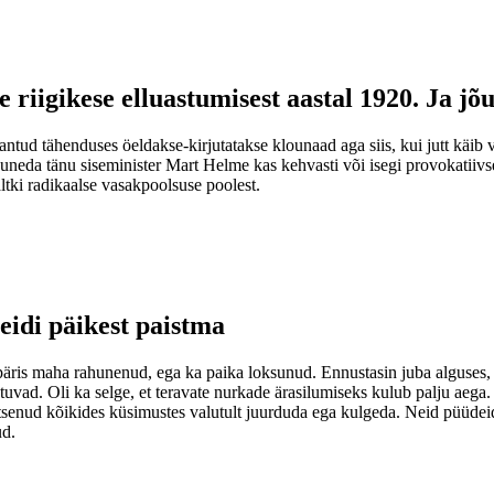
 riigikese elluastumisest aastal 1920. Ja jõ
ud tähenduses öeldakse-kirjutatakse klounaad aga siis, kui jutt käib v
aguneda tänu siseminister Mart Helme kas kehvasti või isegi provokatiivse
ltki radikaalse vasakpoolsuse poolest.
eidi päikest paistma
gi päris maha rahunenud, ega ka paika loksunud. Ennustasin juba alguses
uvad. Oli ka selge, et teravate nurkade ärasilumiseks kulub palju aega. 
vitsenud kõikides küsimustes valutult juurduda ega kulgeda. Neid püüdei
ud.