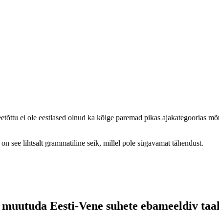
tõttu ei ole eestlased olnud ka kõige paremad pikas ajakategoorias mõt
on see lihtsalt grammatiline seik, millel pole sügavamat tähendust.
 muutuda Eesti-Vene suhete ebameeldiv taa