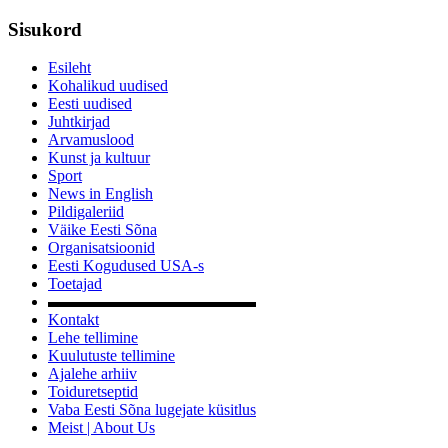
Sisukord
Esileht
Kohalikud uudised
Eesti uudised
Juhtkirjad
Arvamuslood
Kunst ja kultuur
Sport
News in English
Pildigaleriid
Väike Eesti Sõna
Organisatsioonid
Eesti Kogudused USA-s
Toetajad
▬▬▬▬▬▬▬▬▬▬▬▬▬
Kontakt
Lehe tellimine
Kuulutuste tellimine
Ajalehe arhiiv
Toiduretseptid
Vaba Eesti Sõna lugejate küsitlus
Meist | About Us