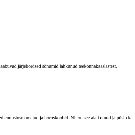
i saabuvad järjekordsed sõnumid lahkunud teekonnakaaslastest.
ed ennustusraamatud ja horoskoobid. Nii on see alati olnud ja püsib ka