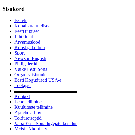
Sisukord
Esileht
Kohalikud uudised
Eesti uudised
Juhtkirjad
Arvamuslood
Kunst ja kultuur
Sport
News in English
Pildigaleriid
Väike Eesti Sõna
Organisatsioonid
Eesti Kogudused USA-s
Toetajad
▬▬▬▬▬▬▬▬▬▬▬▬▬
Kontakt
Lehe tellimine
Kuulutuste tellimine
Ajalehe arhiiv
Toiduretseptid
Vaba Eesti Sõna lugejate küsitlus
Meist | About Us