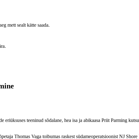
eg mett sealt kätte saada.
ära.
amine
eriüksuses teeninud sõdalane, hea isa ja abikaasa Priit Parming kutsust
petaja Thomas Vaga toibumas raskest südameoperatsioonist NJ Shore h