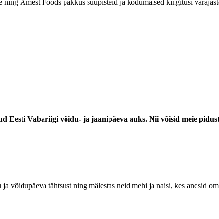
e ning Amest Foods pakkus suupisteid ja kodumaised kingitusi varajastel
ud Eesti Vabariigi võidu- ja jaanipäeva auks. Nii võisid meie pidust
a võidupäeva tähtsust ning mälestas neid mehi ja naisi, kes andsid om