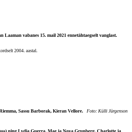
an Laaman vabanes 15. mail 2021 ennetähtaegselt vanglast.
ordselt 2004. aastal.
w Riemma, Sassu Barborak, Kieran Vellore.
Foto: Külli Jürgenson
 klass) ning Lydia Guerra, Mae ja Nova Grunberg, Charlotte ja