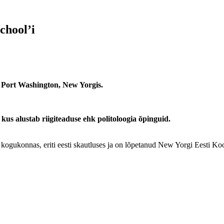
chool’i
i Port Washington, New Yorgis.
kus alustab riigiteaduse ehk politoloogia õpinguid.
i kogukonnas, eriti eesti skautluses ja on lõpetanud New Yorgi Eesti Koo