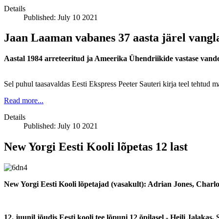
Details
Published: July 10 2021
Jaan Laaman vabanes 37 aasta järel vangl
Aastal 1984 arreteeritud ja Ameerika Ühendriikide vastase vande
Sel puhul taasavaldas Eesti Ekspress Peeter Sauteri kirja teel tehtud
Read more...
Details
Published: July 10 2021
New Yorgi Eesti Kooli lõpetas 12 last
New Yorgi Eesti Kooli lõpetajad (vasakult): Adrian Jones, Char
12. juunil jõudis Eesti kooli tee lõpuni 12 õpilasel - Heili Jal