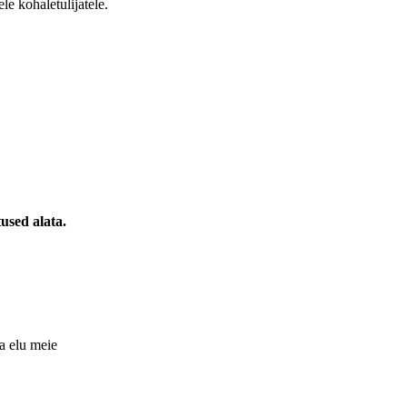
e kohaletulijatele.
used alata.
a elu meie