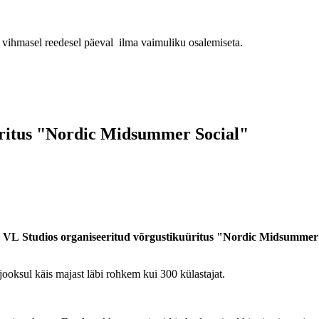
 vihmasel reedesel päeval ilma vaimuliku osalemiseta.
üritus "Nordic Midsummer Social"
 VL Studios organiseeritud võrgustikuüritus "Nordic Midsummer So
jooksul käis majast läbi rohkem kui 300 külastajat.