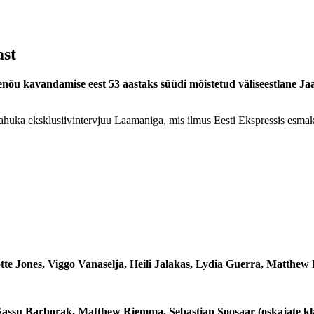
ast
nõu kavandamise eest 53 aastaks süüdi mõistetud väliseestlane Ja
 mahuka eksklusiivintervjuu Laamaniga, mis ilmus Eesti Ekspressis esmak
lotte Jones, Viggo Vanaselja, Heili Jalakas, Lydia Guerra, Matthe
akas, Sassu Barborak, Matthew Riemma, Sebastian Soosaar (oskajate