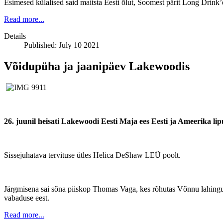
Esimesed külalised said maitsta Eesti ōlut, Soomest pärit Long Drink’
Read more...
Details
Published: July 10 2021
Võidupüha ja jaanipäev Lakewoodis
26. juunil heisati Lakewoodi Eesti Maja ees Eesti ja Ameerika lip
Sissejuhatava tervituse ütles Helica DeShaw LEÜ poolt.
Järgmisena sai sõna piiskop Thomas Vaga, kes rõhutas Võnnu lahingu j
vabaduse eest.
Read more...