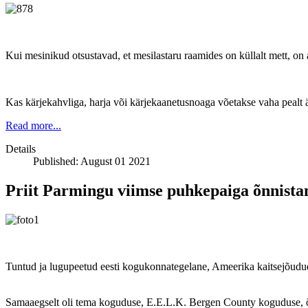
Kui mesinikud otsustavad, et mesilastaru raamides on küllalt mett, on a
Kas kärjekahvliga, harja või kärjekaanetusnoaga võetakse vaha pealt 
Read more...
Details
Published: August 01 2021
Priit Parmingu viimse puhkepaiga õnnist
Tuntud ja lugupeetud eesti kogukonnategelane, Ameerika kaitsejõudude 
Samaaegselt oli tema koguduse, E.E.L.K. Bergen County koguduse, õ