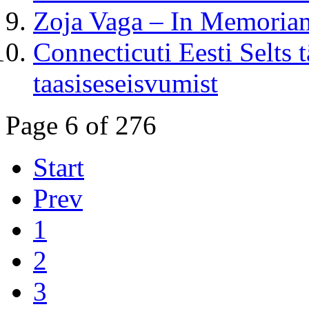
Zoja Vaga – In Memoria
Connecticuti Eesti Selts 
taasiseseisvumist
Page 6 of 276
Start
Prev
1
2
3