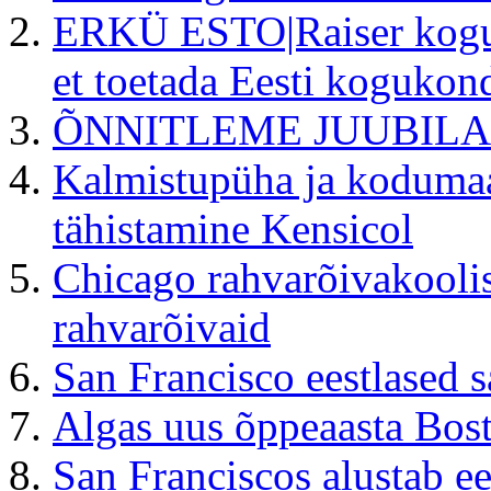
ERKÜ ESTO|Raiser kogus 
et toetada Eesti koguko
ÕNNITLEME JUUBILARI!
Kalmistupüha ja kodumaa
tähistamine Kensicol
Chicago rahvarõivakoolis
rahvarõivaid
San Francisco eestlased 
Algas uus õppeaasta Bost
San Franciscos alustab e