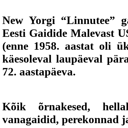
New Yorgi “Linnutee” ga
Eesti Gaidide Malevast US
(enne 1958. aastat oli ü
käesoleval laupäeval pär
72. aastapäeva.
Kõik õrnakesed, hella
vanagaidid, perekonnad ja