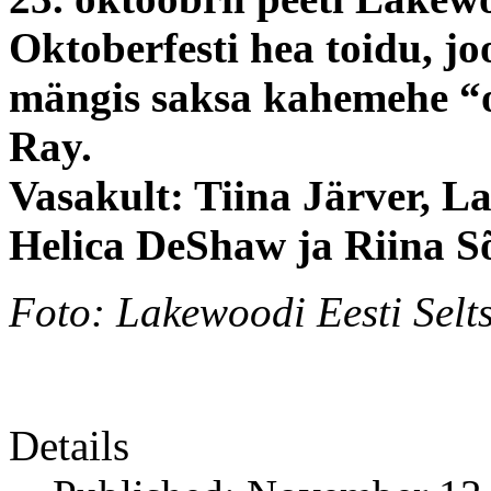
Oktoberfesti hea toidu, j
mängis saksa kahemehe “
Ray.
Vasakult: Tiina Järver, L
Helica DeShaw ja Riina S
Foto: Lakewoodi Eesti Selt
Details