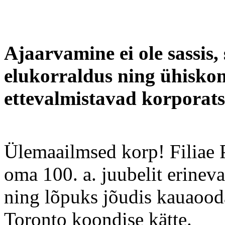
Ajaarvamine ei ole sassis, 
elukorraldus ning ühiskond
ettevalmistavad korporatsi
Ülemaailmsed korp! Filiae 
oma 100. a. juubelit erineva
ning lõpuks jõudis kauaooda
Toronto koondise kätte.