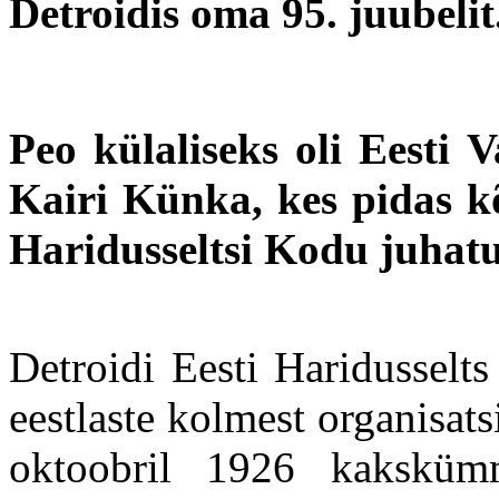
Detroidis oma 95. juubelit
Peo külaliseks oli Eesti 
Kairi Künka, kes pidas kõ
Haridusseltsi Kodu juhatus
Detroidi Eesti Haridusselt
eestlaste kolmest organisats
oktoobril 1926 kakskümm