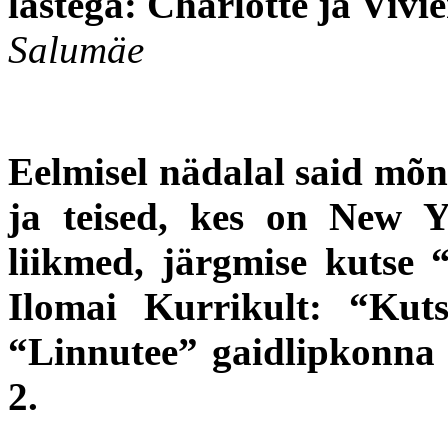
lastega: Charlotte ja Vivi
Salumäe
Eelmisel nädalal said mõn
ja teised, kes on New Y
liikmed, järgmise kutse 
Ilomai Kurrikult: “Ku
“Linnutee” gaidlipkonna 
2.