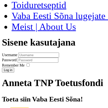
Toiduretseptid
Vaba Eesti Sõna lugejate 
Meist | About Us
Sisene kasutajana
Username
Password
Remember Me
Log in
Anneta TNP Toetusfondi
Toeta siin Vaba Eesti Sõna!