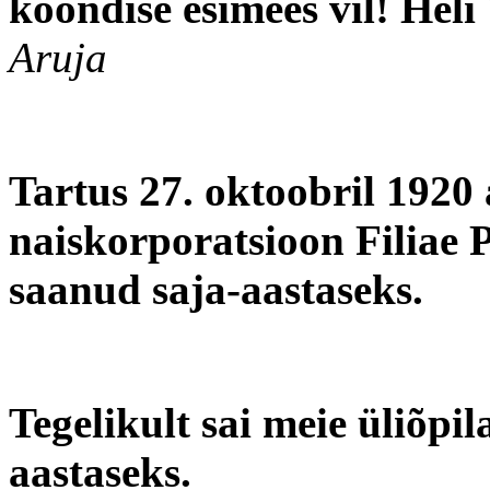
koondise esimees vil! He
Aruja
Tartus 27. oktoobril 1920
naiskorporatsioon Filiae P
saanud saja-aastaseks.
Tegelikult sai meie üliõpi
aastaseks.